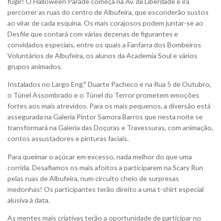
fugir! O Halloween Parade começa na Av. da Liberdade e irá
percorrer as ruas do centro de Albufeira, que esconderão sustos
ao virar de cada esquina. Os mais corajosos podem juntar-se ao
Desfile que contará com várias dezenas de figurantes e
convidados especiais, entre os quais a Fanfarra dos Bombeiros
Voluntários de Albufeira, os alunos da Academia Soul e vários
grupos animados.
Instalados no Largo Eng.º Duarte Pacheco e na Rua 5 de Outubro,
o Túnel Assombrado e o Túnel do Terror prometem emoções
fortes aos mais atrevidos. Para os mais pequenos, a diversão está
assegurada na Galeria Pintor Samora Barros que nesta noite se
transformará na Galeria das Doçuras e Travessuras, com animação,
contos assustadores e pinturas faciais.
Para queimar o açúcar em excesso, nada melhor do que uma
corrida. Desafiamos os mais afoitos a participarem na Scary Run
pelas ruas de Albufeira, num circuito cheio de surpresas
medonhas! Os participantes terão direito a uma t-shirt especial
alusiva à data.
As mentes mais criativas terão a oportunidade de participar no