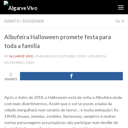
Skip to content
EVENTO
/
SOCIEDADE
0
Albufeira Halloween promete festa para
toda a família
BY
ALGARVE VIVO
· PUBLISHED
25 OUTUBRO, 2019
· UPDATED
6
NOVEMBRO, 2024
0
SHARES
Após o êxito de 2018, o Halloween está de volta a Albufeira ainda
com mais divertimentos. Assim que o sol se puser, a baixa da
cidade mergulhará num cenário de terror… e muita animação! Às
19h00, bruxas, múmias, zombies, fantasmas, vampiros e muitas
outras personagens assustadoras vão participar num desfile de