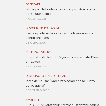
SOCIEDADE
Município de Loulé reforça compromisso com o
bem-estar animal
4 AGOSTO, 2026
DESPORTO
/
REPORTAGEM
Ténis e padel estão a cativar cada vez mais os
portimonenses
24 JULHO, 2020
CULTURA
/
EVENTO
Orquestra de Jazz do Algarve convida Tutu Puoane
em Lagoa
25 SETEMBRO, 2020
PORTIMÃO JORNAL
/
SOCIEDADE
Pires de Sousa: “Não pinto como posso. Pinto
como quero”
6 FEVEREIRO, 2023
AMBIENTE
OPTO 2023 vai atribuir prémio sustentabilidade a