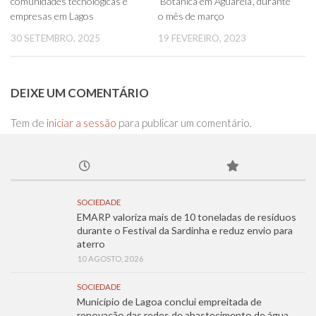
comunidades tecnológicas e
‘Botânica em Aguarela’, durante
empresas em Lagos
o mês de março
30 SETEMBRO, 2025
19 FEVEREIRO, 2023
DEIXE UM COMENTÁRIO
Tem de
iniciar a sessão
para publicar um comentário.
SOCIEDADE
EMARP valoriza mais de 10 toneladas de resíduos
durante o Festival da Sardinha e reduz envio para
aterro
10 AGOSTO, 2026
SOCIEDADE
Município de Lagoa conclui empreitada de
renovação das redes de abastecimento de água