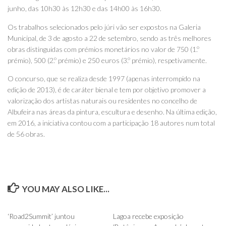
junho, das 10h30 às 12h30 e das 14h00 às 16h30.
Os trabalhos selecionados pelo júri vão ser expostos na Galeria
Municipal, de 3 de agosto a 22 de setembro, sendo as três melhores
obras distinguidas com prémios monetários no valor de 750 (1.º
prémio), 500 (2.º prémio) e 250 euros (3.º prémio), respetivamente.
O concurso, que se realiza desde 1997 (apenas interrompido na
edição de 2013), é de caráter bienal e tem por objetivo promover a
valorização dos artistas naturais ou residentes no concelho de
Albufeira nas áreas da pintura, escultura e desenho. Na última edição,
em 2016, a iniciativa contou com a participação 18 autores num total
de 56 obras.
YOU MAY ALSO LIKE...
0
0
‘Road2Summit’ juntou
Lagoa recebe exposição