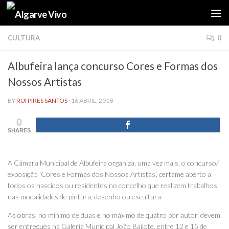
Skip to content
CULTURA
0
Albufeira lança concurso Cores e Formas dos
Nossos Artistas
BY
RUI PIRES SANTOS
·
16 ABRIL, 2018
0
SHARES
A Câmara Municipal de Albufeira organiza, uma vez mais, o concurso/
exposição ‘Cores e Formas dos Nossos Artistas’, certame aberto a
todos os nascidos ou residentes no concelho que realizem trabalhos
nas modalidades de pintura, desenho ou escultura.
As obras, no mínimo de duas e no máximo de quatro por autor, devem
ser entregues na Galeria Municipal João Bailote, entre 12 e 15 de