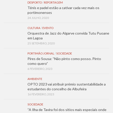
DESPORTO
/
REPORTAGEM
Ténis e padel estão a cativar cada vez mais os
portimonenses
24 JULHO, 2020
CULTURA
/
EVENTO
Orquestra de Jazz do Algarve convida Tutu Puoane
em Lagoa
25 SETEMBRO, 2020
PORTIMÃO JORNAL
/
SOCIEDADE
Pires de Sousa: “Não pinto como posso. Pinto
como quero”
6 FEVEREIRO, 2023
AMBIENTE
OPTO 2023 vai atribuir prémio sustentabilidade a
estudantes do concelho de Albufeira
16 FEVEREIRO, 2023
SOCIEDADE
“A Ilha de Tavira foi dos sítios mais especiais onde