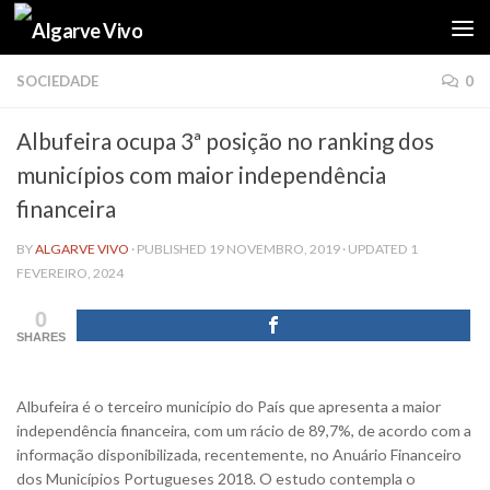
Skip to content
SOCIEDADE
0
Albufeira ocupa 3ª posição no ranking dos
municípios com maior independência
financeira
BY
ALGARVE VIVO
· PUBLISHED
19 NOVEMBRO, 2019
· UPDATED
1
FEVEREIRO, 2024
0
SHARES
Albufeira é o terceiro município do País que apresenta a maior
independência financeira, com um rácio de 89,7%, de acordo com a
informação disponibilizada, recentemente, no Anuário Financeiro
dos Municípios Portugueses 2018. O estudo contempla o