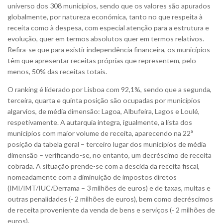
universo dos 308 municípios, sendo que os valores são apurados
globalmente, por natureza económica, tanto no que respeita à
receita como à despesa, com especial atenção para a estrutura e
evolução, quer em termos absolutos quer em termos relativos.
Refira-se que para existir independência financeira, os municípios
têm que apresentar receitas próprias que representem, pelo
menos, 50% das receitas totais.
O ranking é liderado por Lisboa com 92,1%, sendo que a segunda,
terceira, quarta e quinta posição são ocupadas por municípios
algarvios, de média dimensão: Lagoa, Albufeira, Lagos e Loulé,
respetivamente. A autarquia integra, igualmente, a lista dos
municípios com maior volume de receita, aparecendo na 22ª
posição da tabela geral – terceiro lugar dos municípios de média
dimensão – verificando-se, no entanto, um decréscimo de receita
cobrada. A situação prende-se com a descida da receita fiscal,
nomeadamente com a diminuição de impostos diretos
(IMI/IMT/IUC/Derrama – 3 milhões de euros) e de taxas, multas e
outras penalidades (- 2 milhões de euros), bem como decréscimos
de receita proveniente da venda de bens e serviços (- 2 milhões de
euros).