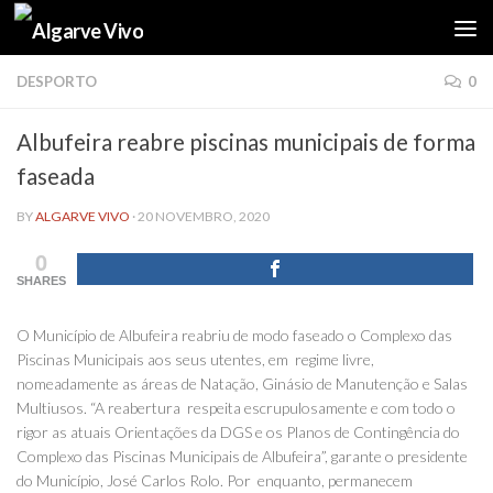
Skip to content
DESPORTO
0
Albufeira reabre piscinas municipais de forma
faseada
BY
ALGARVE VIVO
·
20 NOVEMBRO, 2020
0
SHARES
O Município de Albufeira reabriu de modo faseado o Complexo das
Piscinas Municipais aos seus utentes, em regime livre,
nomeadamente as áreas de Natação, Ginásio de Manutenção e Salas
Multiusos. “A reabertura respeita escrupulosamente e com todo o
rigor as atuais Orientações da DGS e os Planos de Contingência do
Complexo das Piscinas Municipais de Albufeira”, garante o presidente
do Município, José Carlos Rolo. Por enquanto, permanecem