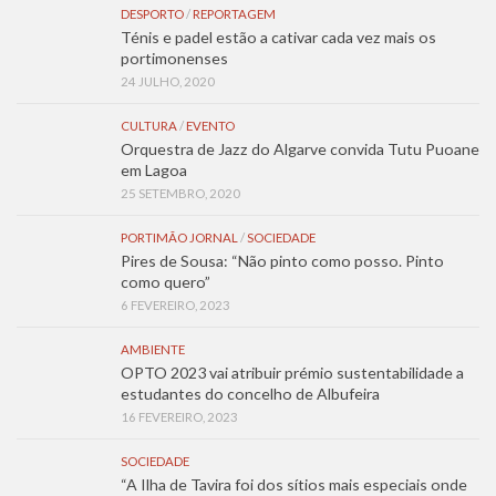
DESPORTO
/
REPORTAGEM
Ténis e padel estão a cativar cada vez mais os
portimonenses
24 JULHO, 2020
CULTURA
/
EVENTO
Orquestra de Jazz do Algarve convida Tutu Puoane
em Lagoa
25 SETEMBRO, 2020
PORTIMÃO JORNAL
/
SOCIEDADE
Pires de Sousa: “Não pinto como posso. Pinto
como quero”
6 FEVEREIRO, 2023
AMBIENTE
OPTO 2023 vai atribuir prémio sustentabilidade a
estudantes do concelho de Albufeira
16 FEVEREIRO, 2023
SOCIEDADE
“A Ilha de Tavira foi dos sítios mais especiais onde