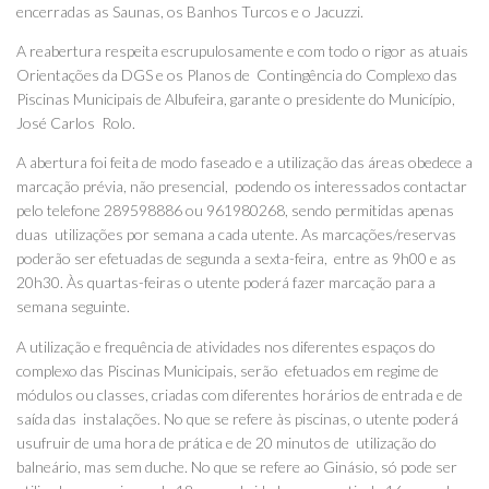
encerradas as Saunas, os Banhos Turcos e o Jacuzzi.
A reabertura respeita escrupulosamente e com todo o rigor as atuais
Orientações da DGS e os Planos de Contingência do Complexo das
Piscinas Municipais de Albufeira, garante o presidente do Município,
José Carlos Rolo.
A abertura foi feita de modo faseado e a utilização das áreas obedece a
marcação prévia, não presencial, podendo os interessados contactar
pelo telefone 289598886 ou 961980268, sendo permitidas apenas
duas utilizações por semana a cada utente. As marcações/reservas
poderão ser efetuadas de segunda a sexta-feira, entre as 9h00 e as
20h30. Às quartas-feiras o utente poderá fazer marcação para a
semana seguinte.
A utilização e frequência de atividades nos diferentes espaços do
complexo das Piscinas Municipais, serão efetuados em regime de
módulos ou classes, criadas com diferentes horários de entrada e de
saída das instalações. No que se refere às piscinas, o utente poderá
usufruir de uma hora de prática e de 20 minutos de utilização do
balneário, mas sem duche. No que se refere ao Ginásio, só pode ser