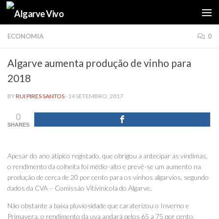
Skip to content
ECONOMIA
0
Algarve aumenta produção de vinho para
2018
BY
RUI PIRES SANTOS
·
14 SETEMBRO, 2017
0
SHARES
Apesar do ano atípico registado, que obrigou a antecipar as vindimas,
o rendimento da colheita foi médio-alto e prevê-se um aumento na
produção de cerca de 20 por cento para os vinhos algarvios, segundo
dados da CVA – Comissão Vitivinícola do Algarve.
Não obstante a baixa pluviosidade que caraterizou o Inverno e
Primavera, o rendimento da uva andará pelos 65 a 75 por cento,