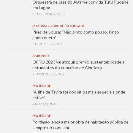
Orquestra de Jazz do Algarve convida Tutu Puoane
em Lagoa
25 SETEMBRO, 2020
PORTIMÃO JORNAL
/
SOCIEDADE
Pires de Sousa: “Não pinto como posso. Pinto
como quero”
6 FEVEREIRO, 2023
AMBIENTE
OPTO 2023 vai atribuir prémio sustentabilidade a
estudantes do concelho de Albufeira
16 FEVEREIRO, 2023
SOCIEDADE
“A Ilha de Tavira foi dos sítios mais especiais onde
estive”
4 MARÇO, 2015
SOCIEDADE
Portimão lança a maior obra de habitação pública de
sempre no concelho