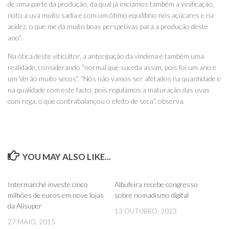
de uma parte da produção, da qual já iniciámos também a vinificação,
noto a uva muito sadia e com um ótimo equilíbrio nos açúcares e na
acidez, o que me dá muito boas perspetivas para a produção deste
ano”.
Na ótica deste viticultor, a antecipação da vindima é também uma
realidade, considerando “normal que suceda assim, pois foi um ano e
um Verão muito secos”. ”Nós não vamos ser afetados na quantidade e
na qualidade com este facto, pois regulámos a maturação das uvas
com rega, o que contrabalançou o efeito de seca”, observa.
YOU MAY ALSO LIKE...
0
0
Intermarché investe cinco
Albufeira recebe congresso
milhões de euros em nove lojas
sobre nomadismo digital
da Alisuper
13 OUTUBRO, 2023
27 MAIO, 2015