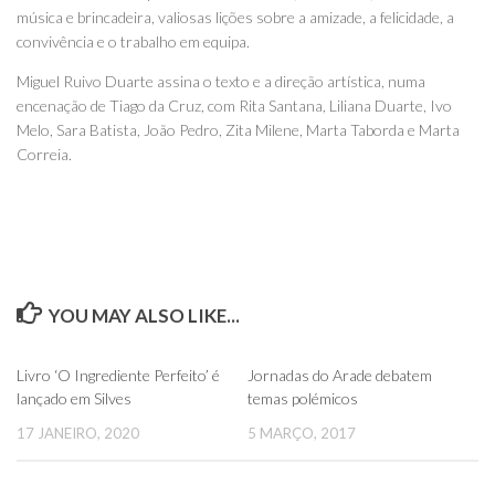
música e brincadeira, valiosas lições sobre a amizade, a felicidade, a
convivência e o trabalho em equipa.
Miguel Ruivo Duarte assina o texto e a direção artística, numa
encenação de Tiago da Cruz, com Rita Santana, Liliana Duarte, Ivo
Melo, Sara Batista, João Pedro, Zita Milene, Marta Taborda e Marta
Correia.
YOU MAY ALSO LIKE...
0
0
Livro ‘O Ingrediente Perfeito’ é
Jornadas do Arade debatem
lançado em Silves
temas polémicos
17 JANEIRO, 2020
5 MARÇO, 2017