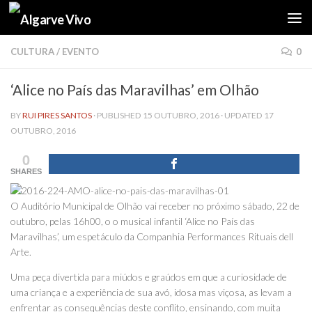
Skip to content
CULTURA
/
EVENTO
0
‘Alice no País das Maravilhas’ em Olhão
BY
RUI PIRES SANTOS
· PUBLISHED
15 OUTUBRO, 2016
· UPDATED
17
OUTUBRO, 2016
0
SHARES
O Auditório Municipal de Olhão vai receber no próximo sábado, 22 de
outubro, pelas 16h00, o o musical infantil ‘Alice no País das
Maravilhas’, um espetáculo da Companhia Performances Rituais dell
Arte.
Uma peça divertida para miúdos e graúdos em que a curiosidade de
uma criança e a experiência de sua avó, idosa mas viçosa, as levam a
enfrentar as consequências deste conflito, ensinando, com muita