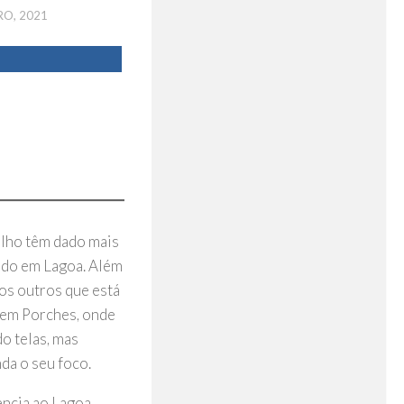
O, 2021
elho têm dado mais
cido em Lagoa. Além
os outros que está
’ em Porches, onde
o telas, mas
da o seu foco.
encia ao Lagoa