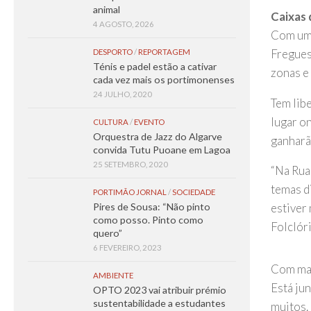
animal
Caixas 
4 AGOSTO, 2026
Com uma
Fregues
DESPORTO
/
REPORTAGEM
Ténis e padel estão a cativar
zonas e
cada vez mais os portimonenses
24 JULHO, 2020
Tem lib
lugar on
CULTURA
/
EVENTO
Orquestra de Jazz do Algarve
ganharã
convida Tutu Puoane em Lagoa
25 SETEMBRO, 2020
“Na Rua
temas d
PORTIMÃO JORNAL
/
SOCIEDADE
Pires de Sousa: “Não pinto
estiver
como posso. Pinto como
Folclór
quero”
6 FEVEREIRO, 2023
Com mai
AMBIENTE
Está ju
OPTO 2023 vai atribuir prémio
sustentabilidade a estudantes
muitos.