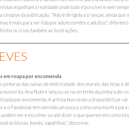
nistas espelham a realidade onde tudo é possível e nem semp
 sinopse da publicação. “Não é dirigida a crianças, ainda que 
mas é mais para ser lida por adolescentes e adultos”, diferenc
história, criou também as ilustrações.
EVES
as em roupa por encomenda
s pinturas das caixas de eletricidade, dos murais, das telas e 
a na escrita, Ana Nobre lançou-se na vertente da pintura de ro
lizada por encomenda. A artista tem vindo a disponibilizar vá
s e o Facebook tem servido um pouco como uma montra para a
 podem ver e escolher ou até dizer o que querem em concreto.
 outras blusas, bonés, sapatilhas”, descreve.