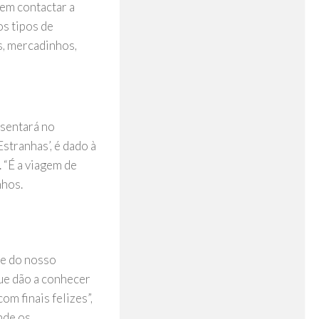
dem contactar a
os tipos de
s, mercadinhos,
esentará no
stranhas’, é dado à
 “É a viagem de
nhos.
te do nosso
ue dão a conhecer
m finais felizes”,
nde os