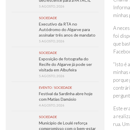
decrescente para a FATACIL
Informa
5 AGOSTO, 2026
minhas 
SOCIEDADE
Executivo da RTA no
A necess
Autódromo do Algarve para
assinalar três anos de mandato
foi disp
5 AGOSTO, 2026
que bas
Facebook
SOCIEDADE
Exposição de fotografia do
“Isto é
Recife do Algarve já pode ser
visitada em Albufeira
minhas 
5 AGOSTO, 2026
porque p
contrári
EVENTO
/
SOCIEDADE
Festival da Sardinha abre hoje
pergunta
com Matias Damásio
4 AGOSTO, 2026
Este era
a realiz
SOCIEDADE
Município de Loulé reforça
rua. Um 
compromisso com o bem-estar