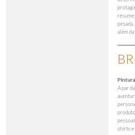
protago
resume a
pesada, 
além da 
BR
Pintur
A par da
aventur
persona
produto
pessoas
shirts e