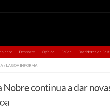
mbiente
Desporto
Opinião
Saúde
Bastidores da Polít
RA
/
LAGOA INFORMA
 Nobre continua a dar novas
oa