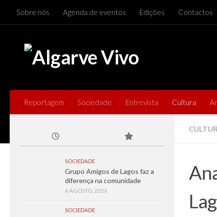
Sobre nós
Agenda de eventos
Edições
Contactos
Skip to content
Reportagem
Sociedade
Entrevista
Cultura
A
CULTU
SOCIEDADE
Ana
Grupo Amigos de Lagos faz a
diferença na comunidade
6 AGOSTO, 2026
Lag
SOCIEDADE