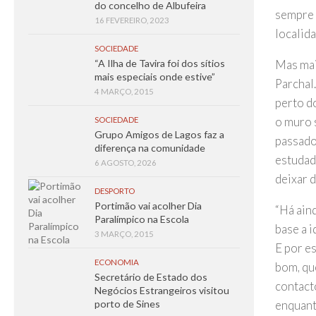
do concelho de Albufeira
sempre 
16 FEVEREIRO, 2023
localid
SOCIEDADE
“A Ilha de Tavira foi dos sítios
Mas mai
mais especiais onde estive”
Parchal.
4 MARÇO, 2015
perto d
o muro s
SOCIEDADE
Grupo Amigos de Lagos faz a
passado,
diferença na comunidade
estudad
6 AGOSTO, 2026
deixar d
DESPORTO
Portimão vai acolher Dia
“Há aind
Paralímpico na Escola
base a i
3 MARÇO, 2015
E por e
ECONOMIA
bom, qu
Secretário de Estado dos
contacto
Negócios Estrangeiros visitou
porto de Sines
enquant