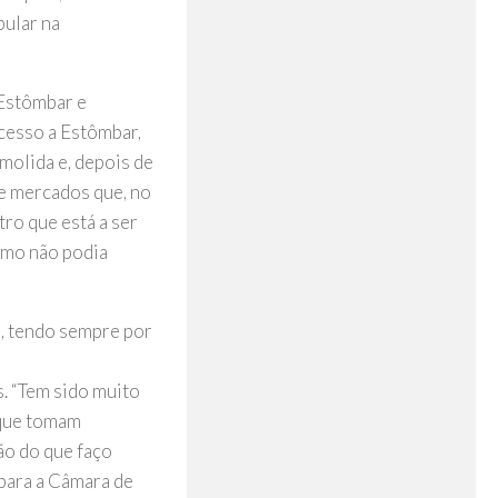
pular na
Estômbar e
acesso a Estômbar,
molida e, depois de
s e mercados que, no
tro que está a ser
como não podia
do, tendo sempre por
s. “Tem sido muito
rque tomam
ão do que faço
 para a Câmara de