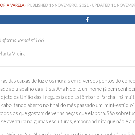
OFIA VARELA
· PUBLISHED
16 NOVEMBRO, 2021
· UPDATED
11 NOVEMBR
 Informa Jornal nº166
Marta Vieira
uras das caixas de luz e os murais em diversos pontos do conc
idade ao trabalho da artista Ana Nobre, um nome já bem conhe
rojeto da União das Freguesias de Estômbar e Parchal, há muit
 a cabo, tendo aberto no final do mês passado um ‘mini-estúdio
todos os que gostam de ver as peças que elabora. São sobretud
se aventura nalgumas esculturas, embora admita que não é ain
e ‘@Artes Ana Nobre’ e é o “concretizar de um sonho”, confid