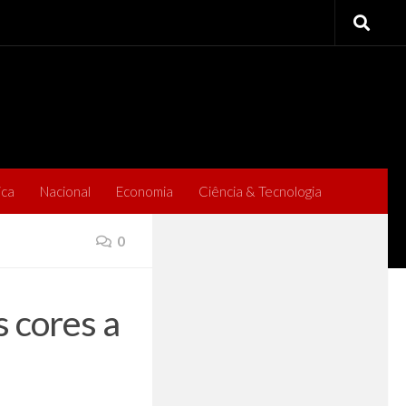
ica
Nacional
Economia
Ciência & Tecnologia
0
 cores a