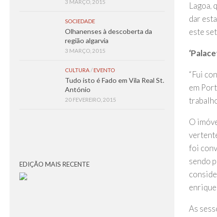
3 MARÇO, 2015
Lagoa, 
dar est
SOCIEDADE
este set
Olhanenses à descoberta da
região algarvia
3 MARÇO, 2015
‘Palace
CULTURA
/
EVENTO
“Fui co
Tudo isto é Fado em Vila Real St.
em Port
António
trabalho
20 FEVEREIRO, 2015
O imóve
vertente
foi con
sendo p
EDIÇÃO MAIS RECENTE
conside
enriquec
As sess