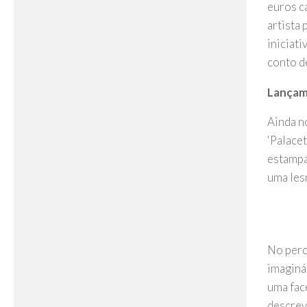
euros c
artista
iniciat
conto d
Lançame
Ainda n
‘Palacet
estampa
uma les
No perc
imaginá
uma fac
descrev