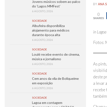
Jovens músicos sobem ao palco
BY
ANA S
do ‘Lagos MMFest’
6 AGOSTO, 2026
0
SHARES
SOCIEDADE
Albufeira disponibiliza
alojamento para médicos
in Lagoa
durante época alta
6 AGOSTO, 2026
Fotos: 
SOCIEDADE
Loulé recebe evento de cinema,
música e jornalismo
As pint
6 AGOSTO, 2026
visibil
SOCIEDADE
deste p
Cem anos da vila de Boliqueime
a levar
em exposição
6 AGOSTO, 2026
recebe 
também 
SOCIEDADE
Lagoa em contagem
Chama-s