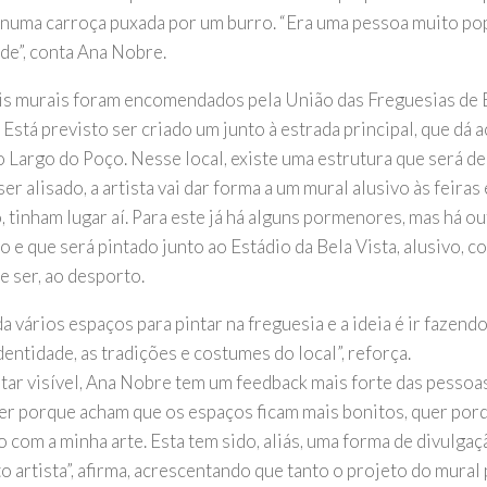
numa carroça puxada por um burro. “Era uma pessoa muito po
ade”, conta Ana Nobre.
s murais foram encomendados pela União das Freguesias de 
 Está previsto ser criado um junto à estrada principal, que dá 
o Largo do Poço. Nesse local, existe uma estrutura que será de
er alisado, a artista vai dar forma a um mural alusivo às feira
 tinham lugar aí. Para este já há alguns pormenores, mas há ou
o e que será pintado junto ao Estádio da Bela Vista, alusivo, 
e ser, ao desporto.
a vários espaços para pintar na freguesia e a ideia é ir fazen
dentidade, as tradições e costumes do local”, reforça.
star visível, Ana Nobre tem um feedback mais forte das pessoa
er porque acham que os espaços ficam mais bonitos, quer po
 com a minha arte. Esta tem sido, aliás, uma forma de divulgaç
o artista”, afirma, acrescentando que tanto o projeto do mural