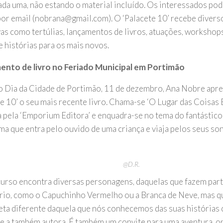
ada uma, não estando o material incluído. Os interessados po
 por email (nobrana@gmail.com). O ‘Palacete 10’ recebe divers
ivas como tertúlias, lançamentos de livros, atuações, workshop
e histórias para os mais novos.
nto de livro no Feriado Municipal em Portimão
o Dia da Cidade de Portimão, 11 de dezembro, Ana Nobre apr
e 10’ o seu mais recente livro. Chama-se ‘O Lugar das Coisas E
 pela ‘Emporium Editora’ e enquadra-se no tema do fantástico.
ma que entra pelo ouvido de uma criança e viaja pelos seus so
@D.R.
urso encontra diversas personagens, daquelas que fazem par
rio, como o Capuchinho Vermelho ou a Branca de Neve, mas q
eta diferente daquela que nós conhecemos das suas histórias co
e a também autora. É também um convite para uma aventura, o