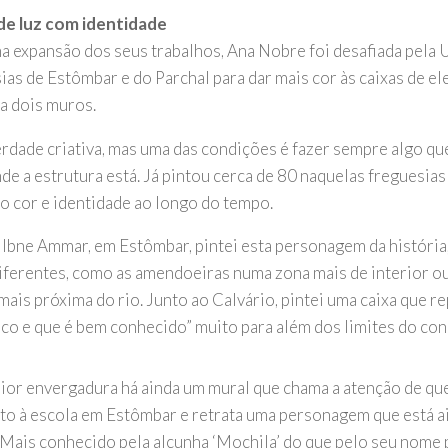
de luz com identidade
 expansão dos seus trabalhos, Ana Nobre foi desafiada pela 
ias de Estômbar e do Parchal para dar mais cor às caixas de el
 a dois muros.
erdade criativa, mas uma das condições é fazer sempre algo qu
de a estrutura está. Já pintou cerca de 80 naquelas freguesias
o cor e identidade ao longo do tempo.
 Ibne Ammar, em Estômbar, pintei esta personagem da história
iferentes, como as amendoeiras numa zona mais de interior ou
 mais próxima do rio. Junto ao Calvário, pintei uma caixa que 
ico e que é bem conhecido” muito para além dos limites do conc
or envergadura há ainda um mural que chama a atenção de que
nto à escola em Estômbar e retrata uma personagem que está 
 Mais conhecido pela alcunha ‘Mochila’ do que pelo seu nome 