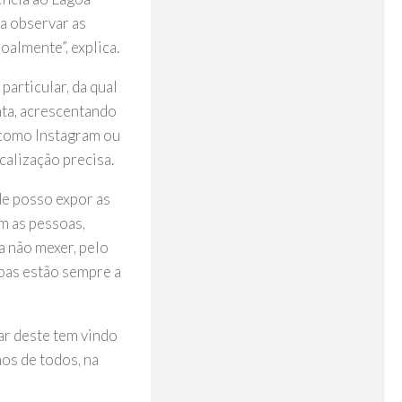
ra observar as
almente”, explica.
particular, da qual
onta, acrescentando
, como Instagram ou
ocalização precisa.
de posso expor as
m as pessoas,
ra não mexer, pelo
soas estão sempre a
par deste tem vindo
hos de todos, na