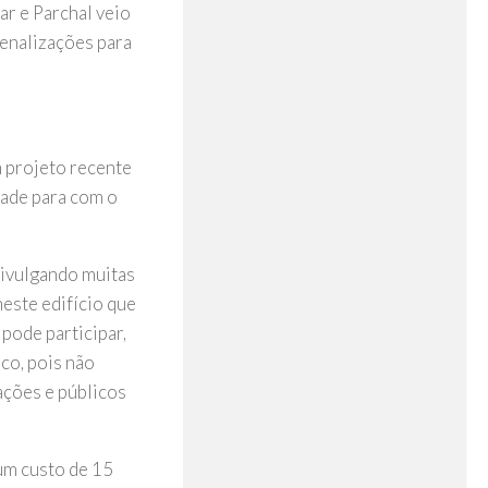
ar e Parchal veio
penalizações para
m projeto recente
dade para com o
divulgando muitas
neste edifício que
pode participar,
co, pois não
ações e públicos
um custo de 15