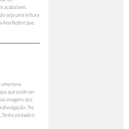
re acaba bem,
não seja uma leitura
ia Ana Nobre que,
de uma nova
upa, que pode ser
rias imagens dos
 divulgação. “As
 Tenho pintado t-