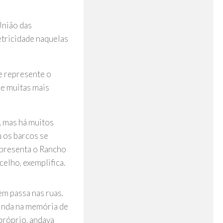
União das
etricidade naquelas
e represente o
 e muitas mais
, mas há muitos
 os barcos se
representa o Rancho
elho, exemplifica.
m passa nas ruas.
ainda na memória de
próprio, andava