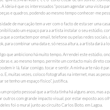
. A ideia é que os interessados “possam agendar uma visita pa
peças e quadros, podendo ao mesmo tempo conhecer-me pesso
idade de marcação tem a ver com o facto de esta ser uma casa 
onibilizado um espaço para a artista instalar o seu estúdio, c
ta que a contactem por email, telefone ou pelas redes sociais
, para combinar uma data e, só nessa altura, a artista dará a l
 algo que ambiciono há muito tempo. Arrendei este estúdio, on
obras e, ao mesmo tempo, permite um contacto mais direto co
odem ir lá, falar comigo, tocar e sentir. A minha arte não é pa
o. E, muitas vezes, coloco fotografias na internet, mas as pes
r se tenho um espaço físico”, justifica.
 um projeto pessoal que a artista tinha há alguns anos, mas a 
ar outros com grande impacto visual, por estar exposto aos ol
deles foi o mural junto ao circuito Carlos Boto, em Lagoa.