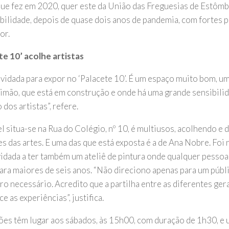
que fez em 2020, quer este da União das Freguesias de Estômb
abilidade, depois de quase dois anos de pandemia, com fortes 
or.
te 10’ acolhe artistas
nvidada para expor no ‘Palacete 10’. É um espaço muito bom, u
imão, que está em construção e onde há uma grande sensibili
 dos artistas”, refere.
l situa-se na Rua do Colégio, nº 10, é multiusos, acolhendo e 
s das artes. E uma das que está exposta é a de Ana Nobre. Foi 
vidada a ter também um ateliê de pintura onde qualquer pessoa 
ara maiores de seis anos. “Não direciono apenas para um públi
ro necessário. Acredito que a partilha entre as diferentes ger
e as experiências”, justifica.
ões têm lugar aos sábados, às 15h00, com duração de 1h30, e 