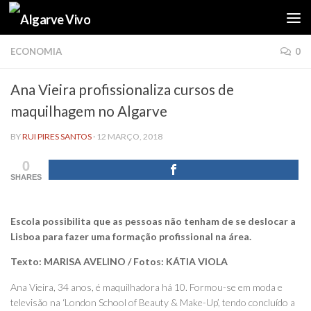
Skip to content
ECONOMIA
0
Ana Vieira profissionaliza cursos de
maquilhagem no Algarve
BY
RUI PIRES SANTOS
·
12 MARÇO, 2018
0
SHARES
Escola possibilita que as pessoas não tenham de se deslocar a
Lisboa para fazer uma formação profissional na área.
Texto: MARISA AVELINO / Fotos: KÁTIA VIOLA
Ana Vieira, 34 anos, é maquilhadora há 10. Formou-se em moda e
televisão na ‘London School of Beauty & Make-Up’, tendo concluído a