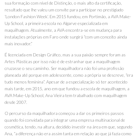
sua formação com nível de Distinção, o mais alto da certificação,
resultado que lhe valeu um convite para participar no prestigiado
‘London Fashion Week’. Em 2015 fundou, em Portimão, a AVA Make-
Up School, a primeira escola no Algarve especializada em
maquilhagem. Atualmente, a AVA encontra-se em mudança para
instalações próprias em Faro onde surgirá “com um conceito ainda
mais inovador.”
É licenciada em Design Gráfico, mas a sua paixão sempre foram as
Artes Plásticas por isso não é de estranhar que a maquilhagem
cruzasse o seu caminho. Ser maquilhadora não foi uma profissão
planeada até porque em adolescente, como a própria se descreve, “era
tudo menos feminina”. Apesar de a especialização só ter acontecido
mais tarde, em 2015, ano em que fundou a escola de maquilhagem, a
AVA Make-Up School, Ana Vieira tem trabalhado com maquilhagem
desde 2007.
O percurso da maquilhadora começou a dar os primeiros passos
quando foi convidada para integrar uma empresa multinacional de
cosmética, tendo, na altura, decidido investir na área em que, segundo
Ana, “a diferença não era assim tanta em relação ao que já fazia como