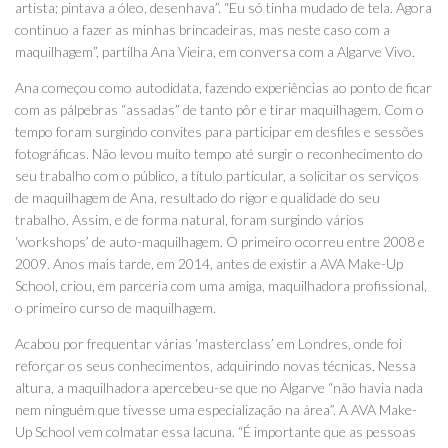
artista; pintava a óleo, desenhava”. “Eu só tinha mudado de tela. Agora
continuo a fazer as minhas brincadeiras, mas neste caso com a
maquilhagem”, partilha Ana Vieira, em conversa com a Algarve Vivo.
Ana começou como autodidata, fazendo experiências ao ponto de ficar
com as pálpebras “assadas” de tanto pôr e tirar maquilhagem. Com o
tempo foram surgindo convites para participar em desfiles e sessões
fotográficas. Não levou muito tempo até surgir o reconhecimento do
seu trabalho com o público, a título particular, a solicitar os serviços
de maquilhagem de Ana, resultado do rigor e qualidade do seu
trabalho. Assim, e de forma natural, foram surgindo vários
‘workshops’ de auto-maquilhagem. O primeiro ocorreu entre 2008 e
2009. Anos mais tarde, em 2014, antes de existir a AVA Make-Up
School, criou, em parceria com uma amiga, maquilhadora profissional,
o primeiro curso de maquilhagem.
Acabou por frequentar várias ‘masterclass’ em Londres, onde foi
reforçar os seus conhecimentos, adquirindo novas técnicas. Nessa
altura, a maquilhadora apercebeu-se que no Algarve “não havia nada
nem ninguém que tivesse uma especialização na área”. A AVA Make-
Up School vem colmatar essa lacuna. “É importante que as pessoas