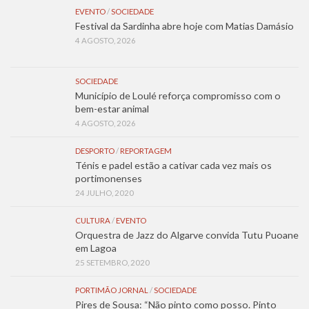
EVENTO
/
SOCIEDADE
Festival da Sardinha abre hoje com Matias Damásio
4 AGOSTO, 2026
SOCIEDADE
Município de Loulé reforça compromisso com o
bem-estar animal
4 AGOSTO, 2026
DESPORTO
/
REPORTAGEM
Ténis e padel estão a cativar cada vez mais os
portimonenses
24 JULHO, 2020
CULTURA
/
EVENTO
Orquestra de Jazz do Algarve convida Tutu Puoane
em Lagoa
25 SETEMBRO, 2020
PORTIMÃO JORNAL
/
SOCIEDADE
Pires de Sousa: “Não pinto como posso. Pinto