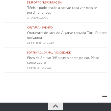
DESPORTO
/
REPORTAGEM
Ténis e padel estão a cativar cada vez mais os
portimonenses
24 JULHO, 2020
CULTURA
/
EVENTO
Orquestra de Jazz do Algarve convida Tutu Puoane
em Lagoa
25 SETEMBRO, 2020
PORTIMÃO JORNAL
/
SOCIEDADE
Pires de Sousa: “Não pinto como posso. Pinto
como quero”
6 FEVEREIRO, 2023