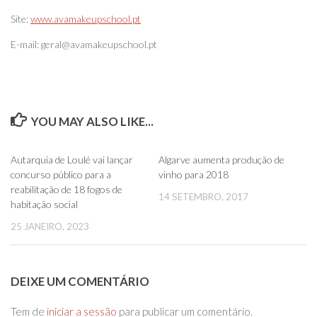
Site:
www.avamakeupschool.pt
E-mail: geral@avamakeupschool.pt
YOU MAY ALSO LIKE...
0
0
Autarquia de Loulé vai lançar
Algarve aumenta produção de
concurso público para a
vinho para 2018
reabilitação de 18 fogos de
14 SETEMBRO, 2017
habitação social
25 JANEIRO, 2023
DEIXE UM COMENTÁRIO
Tem de
iniciar a sessão
para publicar um comentário.