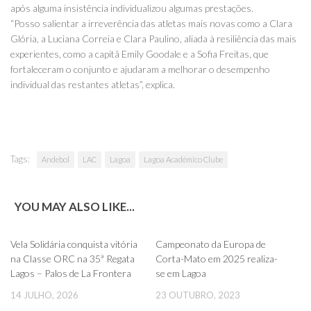
após alguma insistência individualizou algumas prestações.
“Posso salientar a irreverência das atletas mais novas como a Clara
Glória, a Luciana Correia e Clara Paulino, aliada à resiliência das mais
experientes, como a capitã Emily Goodale e a Sofia Freitas, que
fortaleceram o conjunto e ajudaram a melhorar o desempenho
individual das restantes atletas”, explica.
Tags:
Andebol
LAC
Lagoa
Lagoa Académico Clube
YOU MAY ALSO LIKE...
0
0
Vela Solidária conquista vitória
Campeonato da Europa de
na Classe ORC na 35ª Regata
Corta-Mato em 2025 realiza-
Lagos – Palos de La Frontera
se em Lagoa
14 JULHO, 2026
23 OUTUBRO, 2023