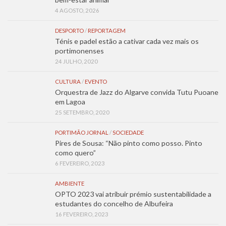
4 AGOSTO, 2026
DESPORTO
/
REPORTAGEM
Ténis e padel estão a cativar cada vez mais os
portimonenses
24 JULHO, 2020
CULTURA
/
EVENTO
Orquestra de Jazz do Algarve convida Tutu Puoane
em Lagoa
25 SETEMBRO, 2020
PORTIMÃO JORNAL
/
SOCIEDADE
Pires de Sousa: “Não pinto como posso. Pinto
como quero”
6 FEVEREIRO, 2023
AMBIENTE
OPTO 2023 vai atribuir prémio sustentabilidade a
estudantes do concelho de Albufeira
16 FEVEREIRO, 2023