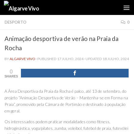
Skip to content
DESPORTO
0
Animação desportiva de verão na Praia da
Rocha
BY
ALGARVE VIVO
· PUBLISHED
17 JULHO, 2024
· UPDATED
18 JULHO, 2024
0
SHARES
A Área Desportiva da Praia da Rocha é palco, até 13 de setembro, do
projeto “Animação Desportiva de Verão – Mantenha-se em Forma na
Praia”, promovido pela Câmara de Portimão e destinado à população
em geral.
Os interessados podem praticar modalidades como fitness,
hidroginástica, yoga/pilates, zumba, voleibol, futebol de praia, futevólei