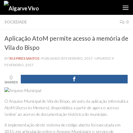
Skip to content
SOCIEDADE
0
Aplicação AtoM permite acesso à memória de
Vila do Bispo
BY
RUI PIRES SANTOS
· PUBLISHED
8 FEVEREIRO, 2017
· UPDATED
9
FEVEREIRO, 2017
0
SHARES
O Arquivo Municipal de Vila do Bispo, através da aplicação informática
AtoM (Acess to Memory), disponibiliza a partir de agora o acesso
‘online’ ao acervo de documentação histórica do município.
A implementação deste sistema de código aberto foi executada em
2015, em articulação entre o Arquivo Municipal e o serviço de