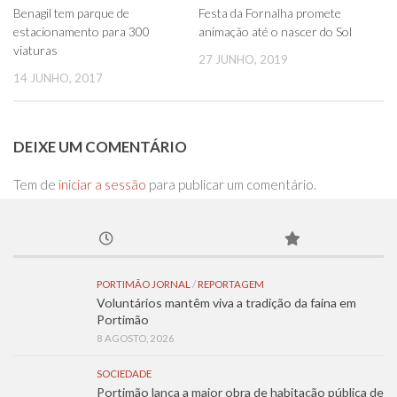
0
0
Benagil tem parque de
Festa da Fornalha promete
estacionamento para 300
animação até o nascer do Sol
viaturas
27 JUNHO, 2019
14 JUNHO, 2017
DEIXE UM COMENTÁRIO
Tem de
iniciar a sessão
para publicar um comentário.
PORTIMÃO JORNAL
/
REPORTAGEM
Voluntários mantêm viva a tradição da faina em
Portimão
8 AGOSTO, 2026
SOCIEDADE
Portimão lança a maior obra de habitação pública de