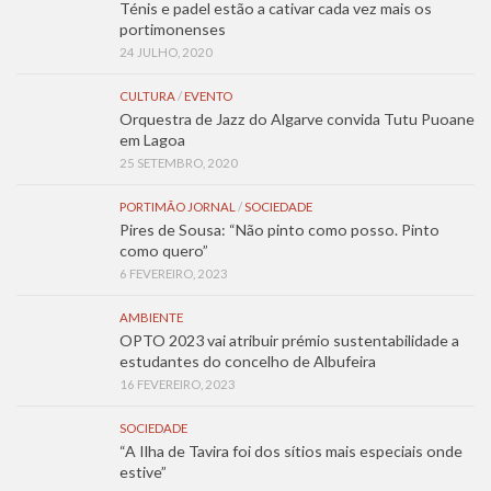
Ténis e padel estão a cativar cada vez mais os
portimonenses
24 JULHO, 2020
CULTURA
/
EVENTO
Orquestra de Jazz do Algarve convida Tutu Puoane
em Lagoa
25 SETEMBRO, 2020
PORTIMÃO JORNAL
/
SOCIEDADE
Pires de Sousa: “Não pinto como posso. Pinto
como quero”
6 FEVEREIRO, 2023
AMBIENTE
OPTO 2023 vai atribuir prémio sustentabilidade a
estudantes do concelho de Albufeira
16 FEVEREIRO, 2023
SOCIEDADE
“A Ilha de Tavira foi dos sítios mais especiais onde
estive”