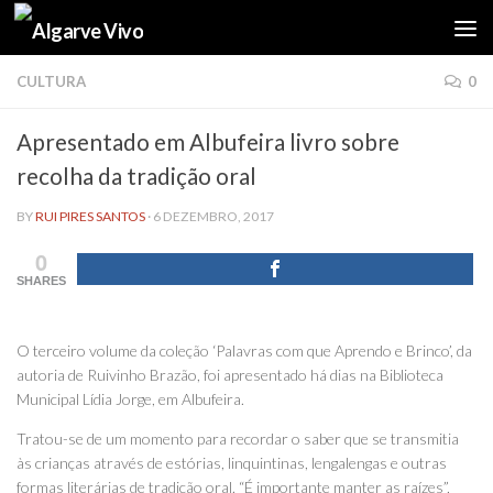
Skip to content
CULTURA
0
Apresentado em Albufeira livro sobre
recolha da tradição oral
BY
RUI PIRES SANTOS
·
6 DEZEMBRO, 2017
0
SHARES
O terceiro volume da coleção ‘Palavras com que Aprendo e Brinco’, da
autoria de Ruivinho Brazão, foi apresentado há dias na Biblioteca
Municipal Lídia Jorge, em Albufeira.
Tratou-se de um momento para recordar o saber que se transmitia
às crianças através de estórias, linquintinas, lengalengas e outras
formas literárias de tradição oral. “É importante manter as raízes”,