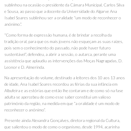
sublinhou na ocasião o presidente da Câmara Municipal, Carlos Silva
e Sousa, ao passo que a docente da Universidade do Algarve Ana
Isabel Soares sublinhou ser a oralidade “um modo de reconhecer o
anónimo.”.
“Como forma de expressão humana, é de brindar a recolha da
tradição oral, para que os mais jovens não esqueçam as suas raízes,
pois sem o conhecimento do passado, não pode haver futuro
sustentável”, defendeu, a abrir a sessão, o autarca, perante uma
assistência que aplaudiu as intervenções das Moças Nagragadas, D.
Leonor e D. Almerinda.
Na apresentação do volume, destinado a leitores dos 10 aos 13 anos
de idade, Ana Isabel Soares recordou as férias da sua infância em
Albufeira e as estórias que então lhe contaram e de como só na fase
adulta se apercebeu de como esse saber constitui um valioso
património da região, na medida em que “a oralidade é um modo de
reconhecer o anónimo”.
Presente ainda Alexandra Gonçalves, diretora regional da Cultura,
que salientou o modo de como o organismo, desde 1994, acarinha