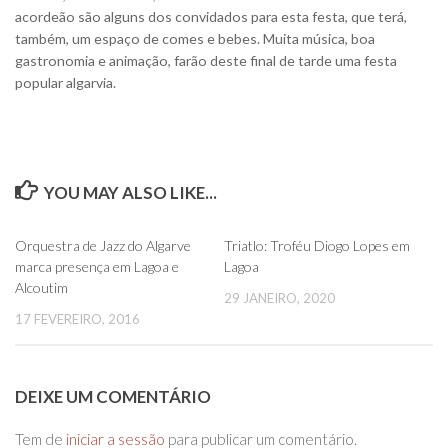
acordeão são alguns dos convidados para esta festa, que terá,
também, um espaço de comes e bebes. Muita música, boa
gastronomia e animação, farão deste final de tarde uma festa
popular algarvia.
YOU MAY ALSO LIKE...
0
0
Orquestra de Jazz do Algarve
Triatlo: Troféu Diogo Lopes em
marca presença em Lagoa e
Lagoa
Alcoutim
29 JANEIRO, 2020
17 FEVEREIRO, 2016
DEIXE UM COMENTÁRIO
Tem de
iniciar a sessão
para publicar um comentário.