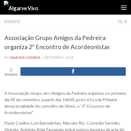
Skip to content
EVENTO
0
Associação Grupo Amigos da Pedreira
organiza 2º Encontro de Acordeonistas
BY
VANESSA CORREIA
·
5 SETEMBRO, 2018
0
SHARES
A Associação Grupo dos Amigos da Pedreira organiza, no próximo
dia 09 de setembro, a partir das 16h00, junto à Escola Primária
desta localidade do concelho de Silves, o “2º Encontro de
Acordeonistas”.
Paulo Coelho, Luis Barradinhas, Marcelo Rio, Custódio Seródio,
Alcindo, António Rola, Fernando entre outros mestres da arte do