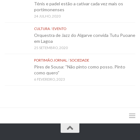
Ténis e padel estão a cativar cada vez mais os
portimonenses
24 JULHO, 2020
CULTURA
/
EVENTO
Orquestra de Jazz do Algarve convida Tutu Puoane
em Lagoa
25 SETEMBRO, 2020
PORTIMÃO JORNAL
/
SOCIEDADE
Pires de Sousa: “Não pinto como posso. Pinto
como quero”
6 FEVEREIRO, 2023