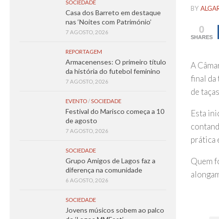
SOCIEDADE
BY
ALGA
Casa dos Barreto em destaque
nas ‘Noites com Património’
0
7 AGOSTO, 2026
SHARES
REPORTAGEM
Armacenenses: O primeiro título
A Câmar
da história do futebol feminino
final d
7 AGOSTO, 2026
de taças
EVENTO
/
SOCIEDADE
Festival do Marisco começa a 10
Esta ini
de agosto
contand
7 AGOSTO, 2026
prática 
SOCIEDADE
Quem fo
Grupo Amigos de Lagos faz a
diferença na comunidade
alongame
6 AGOSTO, 2026
SOCIEDADE
Jovens músicos sobem ao palco