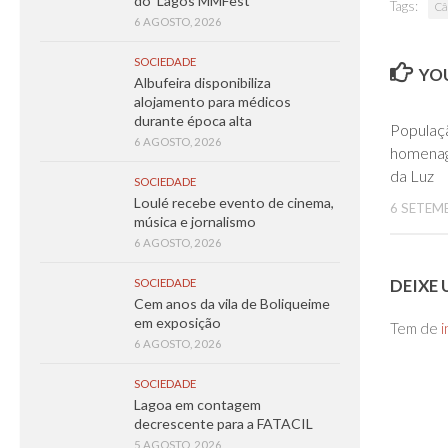
do ‘Lagos MMFest’
Tags:
Câ
6 AGOSTO, 2026
SOCIEDADE
YOU
Albufeira disponibiliza
alojamento para médicos
durante época alta
Populaç
6 AGOSTO, 2026
homenag
da Luz
SOCIEDADE
Loulé recebe evento de cinema,
6 SETEM
música e jornalismo
6 AGOSTO, 2026
DEIXE
SOCIEDADE
Cem anos da vila de Boliqueime
em exposição
Tem de
i
6 AGOSTO, 2026
SOCIEDADE
Lagoa em contagem
decrescente para a FATACIL
5 AGOSTO, 2026