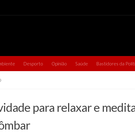
mbiente
Desporto
Opinião
Saúde
Bastidores da Polít
O
vidade para relaxar e medit
tômbar