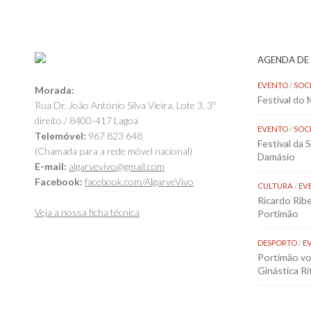
AGENDA DE
EVENTO
/
SOC
Morada:
Festival do
Rua Dr. João António Silva Vieira, Lote 3, 3º
direito / 8400-417 Lagoa
EVENTO
/
SOC
Telemóvel:
967 823 648
Festival da 
(Chamada para a rede móvel nacional)
Damásio
E-mail:
algarvevivo@gmail.com
Facebook:
facebook.com/AlgarveVivo
CULTURA
/
EV
Ricardo Rib
Veja a nossa ficha técnica
Portimão
DESPORTO
/
E
Portimão vol
Ginástica Rí