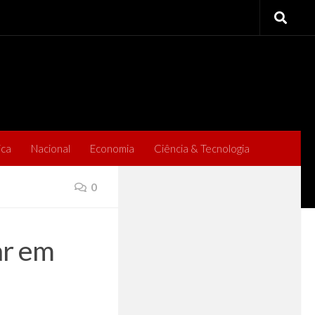
ica
Nacional
Economia
Ciência & Tecnologia
0
ar em