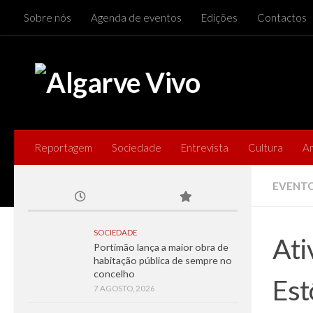
Sobre nós
Agenda de eventos
Edições
Contactos
Skip to content
Reportagem
Sociedade
Entrevista
Cultura
A
EVENT
SOCIEDADE
Ati
Portimão lança a maior obra de
habitação pública de sempre no
concelho
Es
7 AGOSTO, 2026