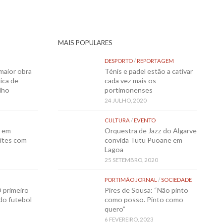
MAIS POPULARES
DESPORTO
/
REPORTAGEM
maior obra
Ténis e padel estão a cativar
ica de
cada vez mais os
lho
portimonenses
24 JULHO, 2020
CULTURA
/
EVENTO
o em
Orquestra de Jazz do Algarve
ites com
convida Tutu Puoane em
Lagoa
25 SETEMBRO, 2020
PORTIMÃO JORNAL
/
SOCIEDADE
 primeiro
Pires de Sousa: “Não pinto
 do futebol
como posso. Pinto como
quero”
6 FEVEREIRO, 2023