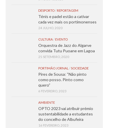
DESPORTO
/
REPORTAGEM
Ténis e padel estão a cativar
cada vez mais os portimonenses
24 JULHO, 2020
CULTURA
/
EVENTO
Orquestra de Jazz do Algarve
convida Tutu Puoane em Lagoa
25 SETEMBRO, 2020
PORTIMÃO JORNAL
/
SOCIEDADE
Pires de Sousa: “Não pinto
como posso. Pinto como
quero”
6 FEVEREIRO, 2023
AMBIENTE
OPTO 2023 vai atribuir prémio
sustentabilidade a estudantes
do concelho de Albufeira
16 FEVEREIRO, 2023