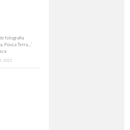
0
e fotografia
a, Pouca Terra…’
sca
, 2022