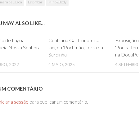
mara de Lagoa
Estômbar
Mind&Body
 MAY ALSO LIKE...
0
0
ão de Lagoa
Confraria Gastronómica
Exposição d
eia Nossa Senhora
lançou ‘Portimão, Terra da
‘Pouca Terr
Sardinha’
na DocaPe
BRO, 2022
4 MAIO, 2025
4 SETEMBRO
 UM COMENTÁRIO
niciar a sessão
para publicar um comentário.