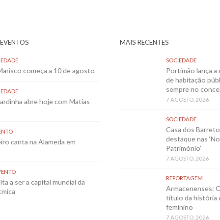
 EVENTOS
MAIS RECENTES
IEDADE
SOCIEDADE
 Marisco começa a 10 de agosto
Portimão lança a 
de habitação públ
sempre no conce
IEDADE
7 AGOSTO, 2026
Sardinha abre hoje com Matias
SOCIEDADE
Casa dos Barret
ENTO
destaque nas ‘No
eiro canta na Alameda em
Património’
7 AGOSTO, 2026
VENTO
REPORTAGEM
ta a ser a capital mundial da
Armacenenses: O
tmica
título da história
feminino
7 AGOSTO, 2026