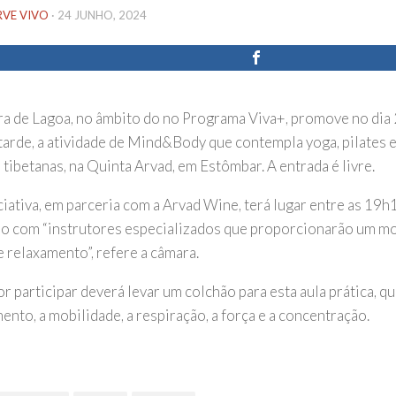
RVE VIVO
·
24 JUNHO, 2024
a de Lagoa, no âmbito do no Programa Viva+, promove no dia 
a tarde, a atividade de Mind&Body que contempla yoga, pilates
 tibetanas, na Quinta Arvad, em Estômbar. A entrada é livre.
ciativa, em parceria com a Arvad Wine, terá lugar entre as 19h
o com “instrutores especializados que proporcionarão um m
e relaxamento”, refere a câmara.
r participar deverá levar um colchão para esta aula prática, 
nto, a mobilidade, a respiração, a força e a concentração.