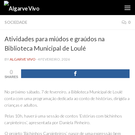
Skip to content
SOCIEDADE
0
Atividades para miúdos e graúdos na
Biblioteca Municipal de Loulé
BY
ALGARVE VIVO
·
4 FEVEREIRO, 2026
0
SHARES
No próximo sábado, 7 de fevereiro, a Biblioteca Municipal de Loulé
conta com uma programação dedicada ao conto de histórias, dirigida a
crianças e adultos.
Pelas 10h, haverá uma sessão de contos ‘Estórias com bichinhos
carpinteiros’, apresentada por Daniela Pinheiro.
O projeto ‘Bichinhos Carpinteiros’, nasce de uma expressão bem