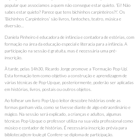
popular que associamos a quem não consegue estar quieto. ‘Ei! Não
sabes estar quieto? Parece que tens bichinhos carpinteiros?!’. Os
‘Bichinhos Carpinteiros’ são livros, fantoches, teatro, música e
diversão…
Daniela Pinheiro é educadora de infância e contadora de estórias, com
formação na área da educação especial e literacia para a infância. A
participação na sessão é gratuita, mas é necessária uma pré-
inscrição.
À tarde, pelas 14h30, Ricardo Jorge promove a ‘Formação Pop-Up’.
Esta formação tem como objetivo a construção e aprendizagem de
várias técnicas de Pop-Up que, posteriormente, poderão ser aplicadas
em histórias, livros, postais ou outros objetos.
Ao folhear um livro Pop-Up o leitor descobre histórias onde as
formas ganham vida, como se tivesse diante de algo extraordinário e
mágico. Na sessão será explicado, a crianças e adultos, algumas
técnicas Pop-Up que o professor utiliza na sua vida profissional como
músico e contador de histórias. É necessária inscrição prévia para
biblioteca@cm-loule.pt Confere-se diploma de participação.