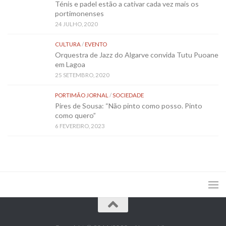
Ténis e padel estão a cativar cada vez mais os
portimonenses
24 JULHO, 2020
CULTURA
/
EVENTO
Orquestra de Jazz do Algarve convida Tutu Puoane
em Lagoa
25 SETEMBRO, 2020
PORTIMÃO JORNAL
/
SOCIEDADE
Pires de Sousa: “Não pinto como posso. Pinto
como quero”
6 FEVEREIRO, 2023