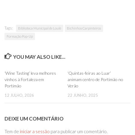
Tags:
Biblioteca Municipal de Loulé
Bichinhos Carpinteiros
Formação Pop-Up
YOU MAY ALSO LIKE...
0
0
‘Wine Tasting’ leva melhores
‘Quintas-feiras ao Luar’
vinhos à Fortaleza em
animam centro de Portimão no
Portimão
Verão
12 JULHO, 2026
22 JUNHO, 2025
DEIXE UM COMENTÁRIO
Tem de
iniciar a sessão
para publicar um comentário.