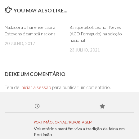
YOU MAY ALSO LIKE...
0
0
Nadadora olhanense Laura
Basquetebol: Leonor Neves
Estevens é campeã nacional
(ACD Ferragudo) na seleção
nacional
20 JULHO, 2017
23 JULHO, 2021
DEIXE UM COMENTÁRIO
Tem de
iniciar a sessão
para publicar um comentário.
PORTIMÃO JORNAL
/
REPORTAGEM
Voluntários mantêm viva a tradição da faina em
Portimão