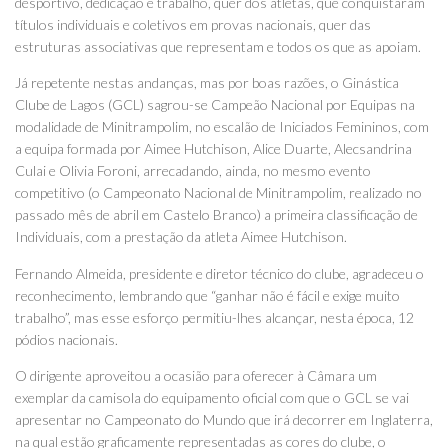
desportivo, dedicação e trabalho, quer dos atletas, que conquistaram
títulos individuais e coletivos em provas nacionais, quer das
estruturas associativas que representam e todos os que as apoiam.
Já repetente nestas andanças, mas por boas razões, o Ginástica
Clube de Lagos (GCL) sagrou-se Campeão Nacional por Equipas na
modalidade de Minitrampolim, no escalão de Iniciados Femininos, com
a equipa formada por Aimee Hutchison, Alice Duarte, Alecsandrina
Culai e Olivia Foroni, arrecadando, ainda, no mesmo evento
competitivo (o Campeonato Nacional de Minitrampolim, realizado no
passado mês de abril em Castelo Branco) a primeira classificação de
Individuais, com a prestação da atleta Aimee Hutchison.
Fernando Almeida, presidente e diretor técnico do clube, agradeceu o
reconhecimento, lembrando que “ganhar não é fácil e exige muito
trabalho”, mas esse esforço permitiu-lhes alcançar, nesta época, 12
pódios nacionais.
O dirigente aproveitou a ocasião para oferecer à Câmara um
exemplar da camisola do equipamento oficial com que o GCL se vai
apresentar no Campeonato do Mundo que irá decorrer em Inglaterra,
na qual estão graficamente representadas as cores do clube, o