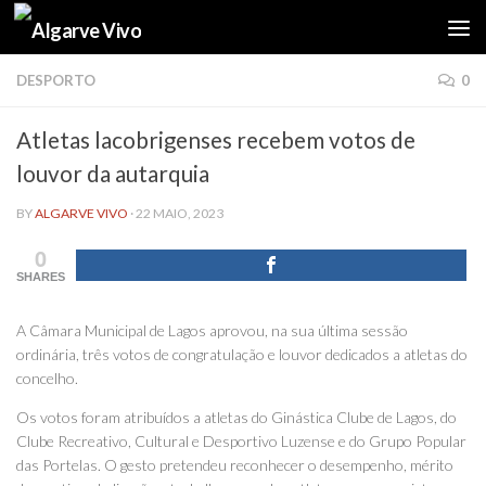
Skip to content
DESPORTO
0
Atletas lacobrigenses recebem votos de
louvor da autarquia
BY
ALGARVE VIVO
·
22 MAIO, 2023
0
SHARES
A Câmara Municipal de Lagos aprovou, na sua última sessão
ordinária, três votos de congratulação e louvor dedicados a atletas do
concelho.
Os votos foram atribuídos a atletas do Ginástica Clube de Lagos, do
Clube Recreativo, Cultural e Desportivo Luzense e do Grupo Popular
das Portelas. O gesto pretendeu reconhecer o desempenho, mérito