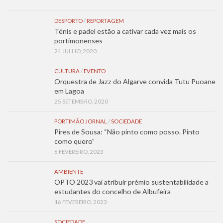
DESPORTO
/
REPORTAGEM
Ténis e padel estão a cativar cada vez mais os
portimonenses
24 JULHO, 2020
CULTURA
/
EVENTO
Orquestra de Jazz do Algarve convida Tutu Puoane
em Lagoa
25 SETEMBRO, 2020
PORTIMÃO JORNAL
/
SOCIEDADE
Pires de Sousa: “Não pinto como posso. Pinto
como quero”
6 FEVEREIRO, 2023
AMBIENTE
OPTO 2023 vai atribuir prémio sustentabilidade a
estudantes do concelho de Albufeira
16 FEVEREIRO, 2023
SOCIEDADE