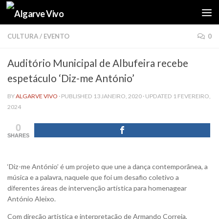
Skip to content
CULTURA
/
EVENTO
0
Auditório Municipal de Albufeira recebe
espetáculo ‘Diz-me António’
BY
ALGARVE VIVO
· PUBLISHED
13 JANEIRO, 2020
· UPDATED
1 FEVEREIRO,
2024
0
SHARES
‘Diz-me António’ é um projeto que une a dança contemporânea, a
música e a palavra, naquele que foi um desafio coletivo a
diferentes áreas de intervenção artística para homenagear
António Aleixo.
Com direção artística e interpretação de Armando Correia,