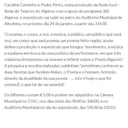
Carolina Cantinho e Pedro Pinto, numa produção da Rede Azul –
Rede de Teatros do Algarve com o apoio do programa 365
Algarve, o espetáculo vai subir ao palco do Auditório Municipal de
Albufeira, no próximo dia 24 de janeiro, a partir das 21h30.
‘O poema, o corpo, a voz, a música, o público, um público que será
voz, um corpo que será poema, um poema feito região’, assim
define a produção o espetáculo que integra “movimento, a música
e a palavra em busca de uma poética da
performance,
em que três
criadores/intérpretes se reúnem a refletir sobre o Poeta Algarvio”.
A pesquisa e recolha realizadas sublinham “permitiram conhecer as
duas facetas que fundem Aleixo, o Poeta e o homem, António,
através da atualidade da sua poesia – … isto é hoje o que foi
ontem/E o que há-de ser amanhã”.
Os bilhetes custam € 5,00 e podem ser adquiridos na Câmara
Municipal no CIAC, nos dias úteis das 9h00 às 16h00, e no
Auditório Municipal no dia do espetáculo, das 19h30 às 21h15.