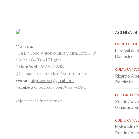
AGENDA DE
EVENTO
/
SOC
Morada:
Festival da 
Rua Dr. João António Silva Vieira, Lote 3, 3º
Damásio
direito / 8400-417 Lagoa
Telemóvel:
967 823 648
CULTURA
/
EV
(Chamada para a rede móvel nacional)
Ricardo Rib
E-mail:
algarvevivo@gmail.com
Portimão
Facebook:
facebook.com/AlgarveVivo
DESPORTO
/
E
Veja a nossa ficha técnica
Portimão vol
Ginástica Rí
CULTURA
/
EV
Noite Music
Portimão co