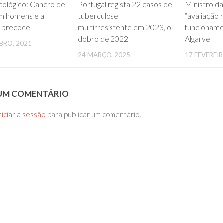
0
0
ológico: Cancro de
Portugal regista 22 casos de
Ministro d
 homens e a
tuberculose
“avaliação 
 precoce
multirresistente em 2023, o
funcioname
dobro de 2022
Algarve
BRO, 2021
24 MARÇO, 2025
17 FEVEREIR
 UM COMENTÁRIO
niciar a sessão
para publicar um comentário.