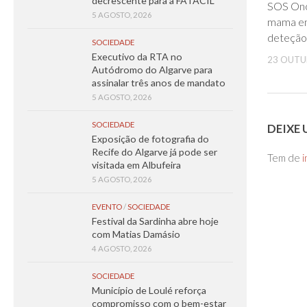
decrescente para a FATACIL
SOS Onc
5 AGOSTO, 2026
mama em
deteção
SOCIEDADE
Executivo da RTA no
23 OUTU
Autódromo do Algarve para
assinalar três anos de mandato
5 AGOSTO, 2026
SOCIEDADE
DEIXE
Exposição de fotografia do
Recife do Algarve já pode ser
Tem de
i
visitada em Albufeira
5 AGOSTO, 2026
EVENTO
/
SOCIEDADE
Festival da Sardinha abre hoje
com Matias Damásio
4 AGOSTO, 2026
SOCIEDADE
Município de Loulé reforça
compromisso com o bem-estar