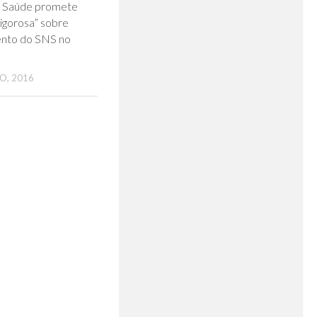
0
a Saúde promete
rigorosa” sobre
nto do SNS no
O, 2016