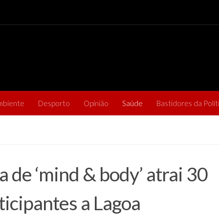
mbiente
Desporto
Opinião
Saúde
Bastidores da Polít
a de ‘mind & body’ atrai 30
ticipantes a Lagoa