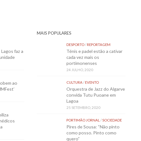
MAIS POPULARES
DESPORTO
/
REPORTAGEM
Lagos faz a
Ténis e padel estão a cativar
munidade
cada vez mais os
portimonenses
24 JULHO, 2020
sobem ao
CULTURA
/
EVENTO
MMFest’
Orquestra de Jazz do Algarve
convida Tutu Puoane em
Lagoa
25 SETEMBRO, 2020
iliza
médicos
PORTIMÃO JORNAL
/
SOCIEDADE
ta
Pires de Sousa: “Não pinto
como posso. Pinto como
quero”