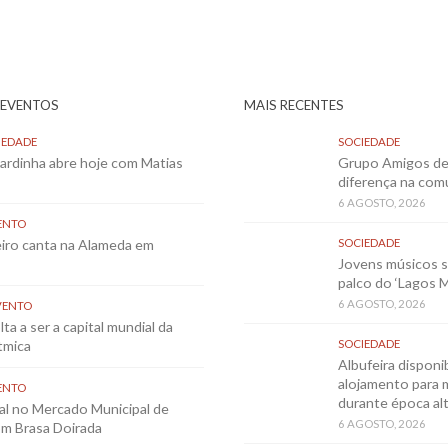
 EVENTOS
MAIS RECENTES
IEDADE
SOCIEDADE
Sardinha abre hoje com Matias
Grupo Amigos de 
diferença na co
6 AGOSTO, 2026
ENTO
eiro canta na Alameda em
SOCIEDADE
Jovens músicos 
palco do ‘Lagos 
6 AGOSTO, 2026
VENTO
ta a ser a capital mundial da
tmica
SOCIEDADE
Albufeira disponib
alojamento para 
ENTO
durante época al
al no Mercado Municipal de
6 AGOSTO, 2026
m Brasa Doirada