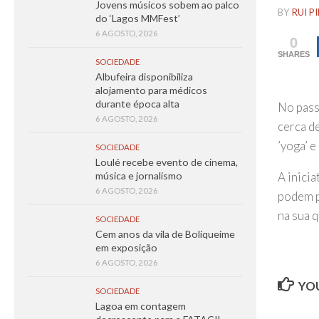
Jovens músicos sobem ao palco
BY
RUI P
do ‘Lagos MMFest’
6 AGOSTO, 2026
0
SHARES
SOCIEDADE
Albufeira disponibiliza
alojamento para médicos
durante época alta
No pass
6 AGOSTO, 2026
cerca de
’yoga’ e
SOCIEDADE
Loulé recebe evento de cinema,
A inici
música e jornalismo
6 AGOSTO, 2026
podem p
na sua q
SOCIEDADE
Cem anos da vila de Boliqueime
em exposição
6 AGOSTO, 2026
YOU
SOCIEDADE
Lagoa em contagem