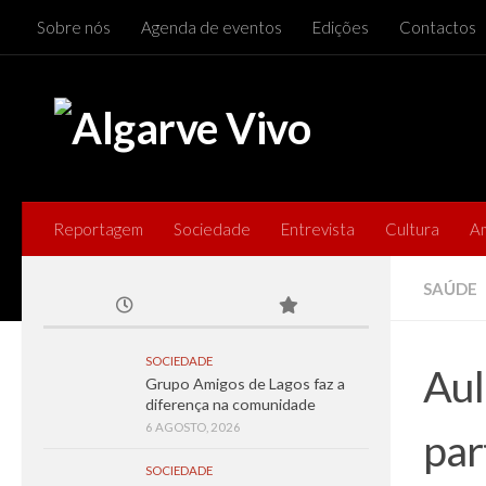
Sobre nós
Agenda de eventos
Edições
Contactos
Skip to content
Reportagem
Sociedade
Entrevista
Cultura
A
SAÚDE
SOCIEDADE
Aul
Grupo Amigos de Lagos faz a
diferença na comunidade
6 AGOSTO, 2026
par
SOCIEDADE