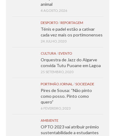
animal
4 AGOSTO, 2026
DESPORTO
/
REPORTAGEM
Ténis e padel estão a cativar
cada vez mais os portimonenses
24 JULHO, 2020
CULTURA
/
EVENTO
Orquestra de Jazz do Algarve
convida Tutu Puoane em Lagoa
25 SETEMBRO, 2020
PORTIMÃO JORNAL
/
SOCIEDADE
Pires de Sousa: “Não pinto
como posso. Pinto como
quero”
6 FEVEREIRO, 2023
AMBIENTE
OPTO 2023 vai atribuir prémio
sustentabilidade a estudantes