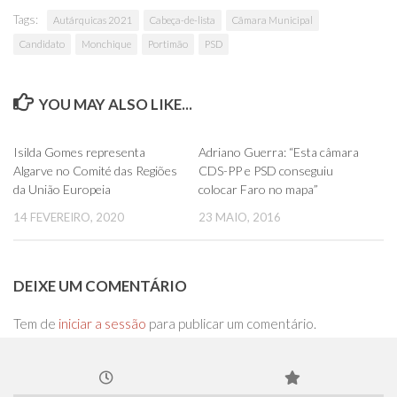
Tags:
Autárquicas 2021
Cabeça-de-lista
Câmara Municipal
Candidato
Monchique
Portimão
PSD
YOU MAY ALSO LIKE...
0
0
Isilda Gomes representa
Adriano Guerra: “Esta câmara
Algarve no Comité das Regiões
CDS-PP e PSD conseguiu
da União Europeia
colocar Faro no mapa”
14 FEVEREIRO, 2020
23 MAIO, 2016
DEIXE UM COMENTÁRIO
Tem de
iniciar a sessão
para publicar um comentário.