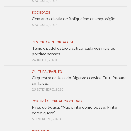
6 AGOSTO, 2026
SOCIEDADE
Cem anos da vila de Boliqueime em exposição
6 AGOSTO, 2026
DESPORTO
/
REPORTAGEM
Ténis e padel estão a cativar cada vez mais os
portimonenses
24 JULHO, 2020
CULTURA
/
EVENTO
Orquestra de Jazz do Algarve convida Tutu Puoane
em Lagoa
25 SETEMBRO, 2020
PORTIMÃO JORNAL
/
SOCIEDADE
Pires de Sousa: “Não pinto como posso. Pinto
como quero”
6 FEVEREIRO, 2023
AMBIENTE