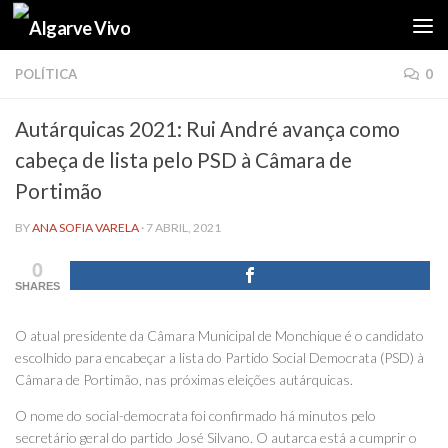
Skip to content
POLÍTICA
0
Autárquicas 2021: Rui André avança como
cabeça de lista pelo PSD à Câmara de
Portimão
BY
ANA SOFIA VARELA
·
7 ABRIL, 2021
0
SHARES
O atual presidente da Câmara Municipal de Monchique é o candidato
escolhido para encabeçar a lista do Partido Social Democrata (PSD) à
Câmara de Portimão, nas próximas eleições autárquicas.
O nome do social-democrata foi confirmado há minutos pelo
secretário geral do partido José Silvano. O autarca está a cumprir o