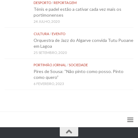
DESPORTO
/
REPORTAGEM
Ténis e padel estão a cativar cada vez mais os
portimonenses
24 JULHO, 2020
CULTURA
/
EVENTO
Orquestra de Jazz do Algarve convida Tutu Puoane
em Lagoa
25 SETEMBRO, 2020
PORTIMÃO JORNAL
/
SOCIEDADE
Pires de Sousa: “Não pinto como posso. Pinto
como quero”
6 FEVEREIRO, 2023