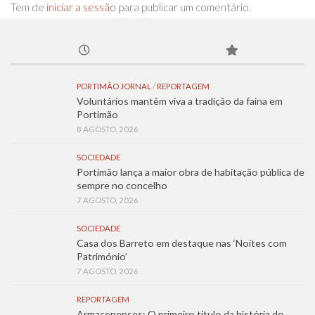
Tem de
iniciar a sessão
para publicar um comentário.
PORTIMÃO JORNAL
/
REPORTAGEM
Voluntários mantêm viva a tradição da faina em
Portimão
8 AGOSTO, 2026
SOCIEDADE
Portimão lança a maior obra de habitação pública de
sempre no concelho
7 AGOSTO, 2026
SOCIEDADE
Casa dos Barreto em destaque nas ‘Noites com
Património’
7 AGOSTO, 2026
REPORTAGEM
Armacenenses: O primeiro título da história do