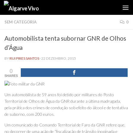
Skip to content
SEM CATEGORIA
0
Automobilista tenta subornar GNR de Olhos
d’Água
BY
RUI PIRES SANTOS
·
22 DEZEMBRO, 2015
0
SHARES
Um automobilista de 59 anos foi detido por militares do Posto
Territorial de Olhos de Água da GNR durante a última madrugada,
pela prática dos crimes de condução sob efeito do álcool e de tentativa
de suborno, com 200 euros.
Um comunicado do Comando Territorial de Faro da GNR refere que,
no decorrer de uma ação de “fiscalização de trânsito inopinada e