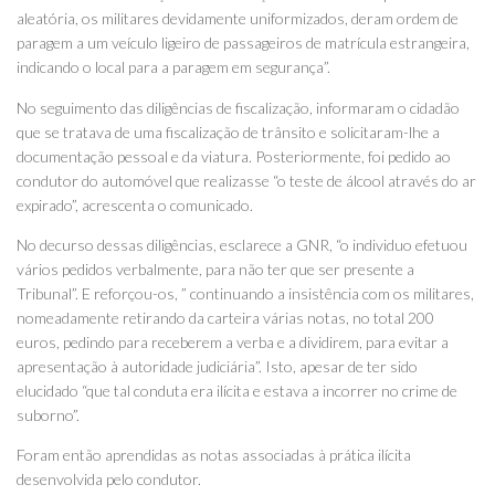
aleatória, os militares devidamente uniformizados, deram ordem de
paragem a um veículo ligeiro de passageiros de matrícula estrangeira,
indicando o local para a paragem em segurança”.
No seguimento das diligências de fiscalização, informaram o cidadão
que se tratava de uma fiscalização de trânsito e solicitaram-lhe a
documentação pessoal e da viatura. Posteriormente, foi pedido ao
condutor do automóvel que realizasse “o teste de álcool através do ar
expirado”, acrescenta o comunicado.
No decurso dessas diligências, esclarece a GNR, “o individuo efetuou
vários pedidos verbalmente, para não ter que ser presente a
Tribunal”. E reforçou-os, ” continuando a insistência com os militares,
nomeadamente retirando da carteira várias notas, no total 200
euros, pedindo para receberem a verba e a dividirem, para evitar a
apresentação à autoridade judiciária”. Isto, apesar de ter sido
elucidado “que tal conduta era ilícita e estava a incorrer no crime de
suborno”.
Foram então aprendidas as notas associadas à prática ilícita
desenvolvida pelo condutor.