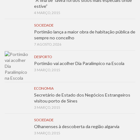
“A Ilha de Tavira foi dos sítios mais especiais onde
estive”
4 MARÇO, 2015
SOCIEDADE
Portimão lança a maior obra de habitação pública de
sempre no concelho
7 AGOSTO, 2026
DESPORTO
Portimão vai acolher Dia Paralímpico na Escola
3 MARÇO, 2015
ECONOMIA
Secretário de Estado dos Negócios Estrangeiros
visitou porto de Sines
3 MARÇO, 2015
SOCIEDADE
Olhanenses à descoberta da região algarvia
3 MARÇO, 2015