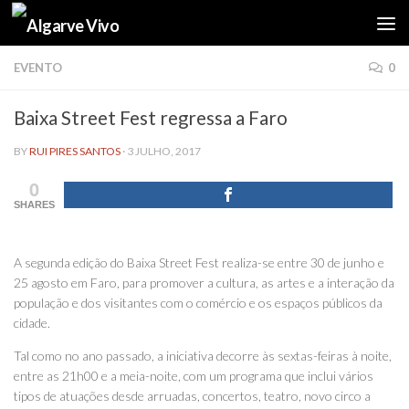
Skip to content
EVENTO
0
Baixa Street Fest regressa a Faro
BY
RUI PIRES SANTOS
·
3 JULHO, 2017
0
SHARES
A segunda edição do Baixa Street Fest realiza-se entre 30 de junho e
25 agosto em Faro, para promover a cultura, as artes e a interação da
população e dos visitantes com o comércio e os espaços públicos da
cidade.
Tal como no ano passado, a iniciativa decorre às sextas-feiras à noite,
entre as 21h00 e a meia-noite, com um programa que inclui vários
tipos de atuações desde arruadas, concertos, teatro, novo circo a