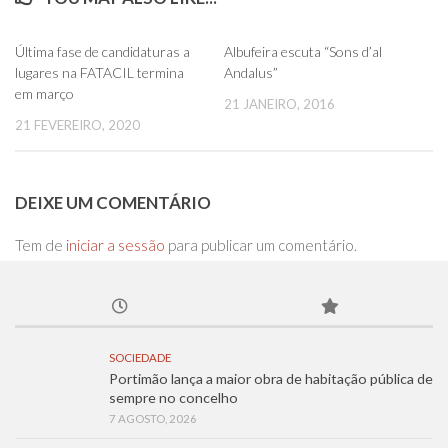
0
0
Última fase de candidaturas a
Albufeira escuta “Sons d’al
lugares na FATACIL termina
Andalus”
em março
21 JANEIRO, 2016
21 FEVEREIRO, 2020
DEIXE UM COMENTÁRIO
Tem de
iniciar a sessão
para publicar um comentário.
SOCIEDADE
Portimão lança a maior obra de habitação pública de
sempre no concelho
7 AGOSTO, 2026