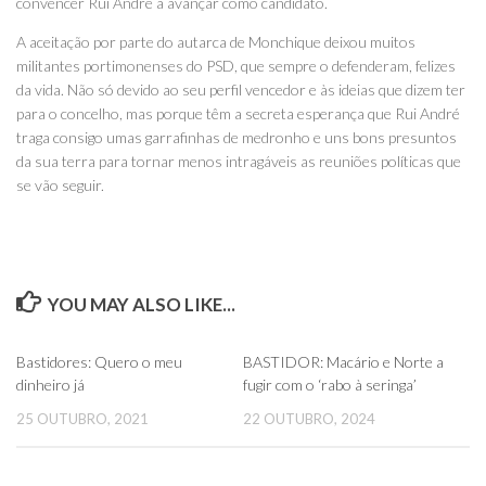
convencer Rui André a avançar como candidato.
A aceitação por parte do autarca de Monchique deixou muitos
militantes portimonenses do PSD, que sempre o defenderam, felizes
da vida. Não só devido ao seu perfil vencedor e às ideias que dizem ter
para o concelho, mas porque têm a secreta esperança que Rui André
traga consigo umas garrafinhas de medronho e uns bons presuntos
da sua terra para tornar menos intragáveis as reuniões políticas que
se vão seguir.
YOU MAY ALSO LIKE...
0
0
Bastidores: Quero o meu
BASTIDOR: Macário e Norte a
dinheiro já
fugir com o ‘rabo à seringa’
25 OUTUBRO, 2021
22 OUTUBRO, 2024