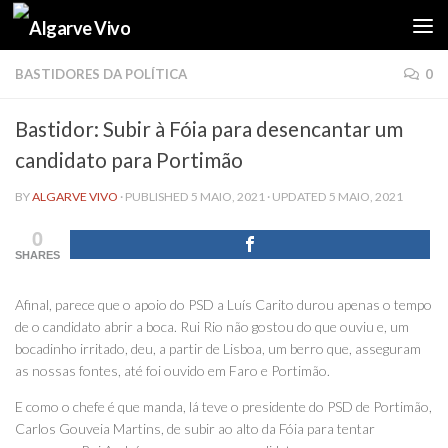
Skip to content
BASTIDORES DA POLÍTICA
0
Bastidor: Subir à Fóia para desencantar um
candidato para Portimão
BY
ALGARVE VIVO
· PUBLISHED
5 MAIO, 2021
· UPDATED
5 MAIO, 2021
0
SHARES
Afinal, parece que o apoio do PSD a Luís Carito durou apenas o tempo
de o candidato abrir a boca. Rui Rio não gostou do que ouviu e, um
bocadinho irritado, deu, a partir de Lisboa, um berro que, asseguram
as nossas fontes, até foi ouvido em Faro e Portimão.
E como o chefe é que manda, lá teve o presidente do PSD de Portimão,
Carlos Gouveia Martins, de subir ao alto da Fóia para tentar