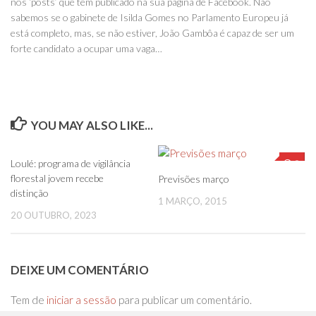
nos ‘posts’ que tem publicado na sua página de Facebook. Não
sabemos se o gabinete de Isilda Gomes no Parlamento Europeu já
está completo, mas, se não estiver, João Gambôa é capaz de ser um
forte candidato a ocupar uma vaga…
YOU MAY ALSO LIKE...
0
0
Loulé: programa de vigilância
florestal jovem recebe
Previsões março
distinção
1 MARÇO, 2015
20 OUTUBRO, 2023
DEIXE UM COMENTÁRIO
Tem de
iniciar a sessão
para publicar um comentário.