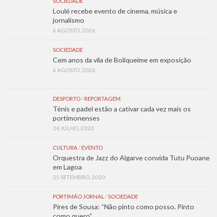
SOCIEDADE
Loulé recebe evento de cinema, música e
jornalismo
6 AGOSTO, 2026
SOCIEDADE
Cem anos da vila de Boliqueime em exposição
6 AGOSTO, 2026
DESPORTO
/
REPORTAGEM
Ténis e padel estão a cativar cada vez mais os
portimonenses
24 JULHO, 2020
CULTURA
/
EVENTO
Orquestra de Jazz do Algarve convida Tutu Puoane
em Lagoa
25 SETEMBRO, 2020
PORTIMÃO JORNAL
/
SOCIEDADE
Pires de Sousa: “Não pinto como posso. Pinto
como quero”