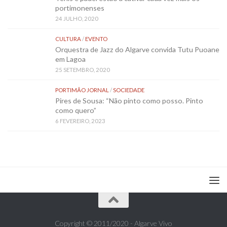
portimonenses
24 JULHO, 2020
CULTURA
/
EVENTO
Orquestra de Jazz do Algarve convida Tutu Puoane
em Lagoa
25 SETEMBRO, 2020
PORTIMÃO JORNAL
/
SOCIEDADE
Pires de Sousa: “Não pinto como posso. Pinto
como quero”
6 FEVEREIRO, 2023
Copyright © 2011/2020 - Algarve Vivo