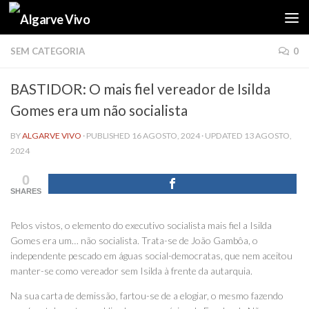
Skip to content
SEM CATEGORIA
0
BASTIDOR: O mais fiel vereador de Isilda
Gomes era um não socialista
BY
ALGARVE VIVO
· PUBLISHED
16 AGOSTO, 2024
· UPDATED
13 AGOSTO,
2024
0
SHARES
Pelos vistos, o elemento do executivo socialista mais fiel a Isilda
Gomes era um… não socialista. Trata-se de João Gambôa, o
independente pescado em águas social-democratas, que nem aceitou
manter-se como vereador sem Isilda à frente da autarquia.
Na sua carta de demissão, fartou-se de a elogiar, o mesmo fazendo