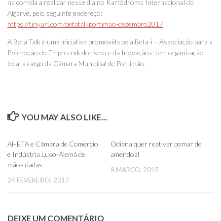
na corrida a realizar nesse dia no Kartódromo Internacional do
Algarve, pelo seguinte endereço:
https://tinyurl.com/betatalkportimao-dezembro2017
A Beta Talk é uma iniciativa promovida pela Beta-i – Associação para a
Promoção do Empreendedorismo e da Inovação e tem organização
local a cargo da Câmara Municipal de Portimão.
YOU MAY ALSO LIKE...
0
0
AHETA e Câmara de Comércio
Odiana quer reativar pomar de
e Indústria Luso-Alemã de
amendoal
mãos dadas
8 MARÇO, 2015
24 FEVEREIRO, 2017
DEIXE UM COMENTÁRIO