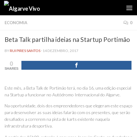
Skip to content
ECONOMIA
0
Beta Talk partilha ideias na Startup Portimão
BY
RUI PIRES SANTOS
·
14 DEZEMBRO, 2017
0
SHARES
Este mês, a Beta Talk de Portimão terá, no dia 16, uma edição especial
na Startup a funcionar no Autódromo Internacional do Algarve.
Na oportunidade, dois dos empreendedores que elegeram este espaço
para desenvolver as suas ideias falarão com os presentes, que serão
desafiados a correrem na pista de karts existente naquela
infraestrutura desportiva.