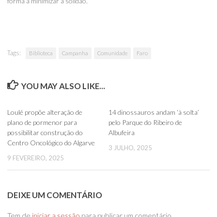
forma a minimizar a solidão.
Tags:
Biblioteca
Campanha
Comunidade
Faro
YOU MAY ALSO LIKE...
0
0
Loulé propõe alteração de
14 dinossauros andam ‘à solta’
plano de pormenor para
pelo Parque do Ribeiro de
possibilitar construção do
Albufeira
Centro Oncológico do Algarve
3 JULHO, 2025
9 FEVEREIRO, 2025
DEIXE UM COMENTÁRIO
Tem de
iniciar a sessão
para publicar um comentário.