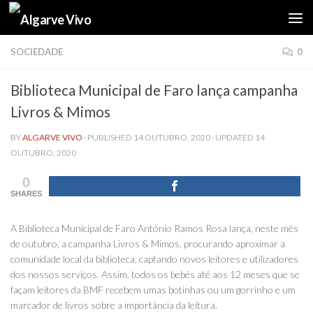
Skip to content
SOCIEDADE
0
Biblioteca Municipal de Faro lança campanha
Livros & Mimos
BY
ALGARVE VIVO
· PUBLISHED
14 OUTUBRO, 2020
· UPDATED
14
OUTUBRO, 2020
0
SHARES
A Biblioteca Municipal de Faro António Ramos Rosa lança, neste mês
de outubro, a campanha Livros & Mimos, procurando aproximar a
comunidade local da biblioteca, captando novos leitores e utilizadores
dos nossos serviços. Assim, todos os bebés até aos 12 meses que se
façam leitores da BMF recebem umas botinhas ou um gorrinho e um
marcador de livros sobre a importância da leitura.