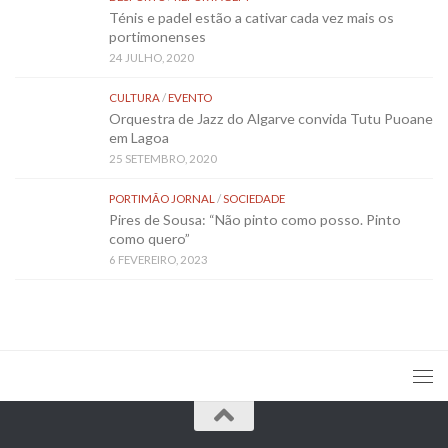
Ténis e padel estão a cativar cada vez mais os
portimonenses
24 JULHO, 2020
CULTURA
/
EVENTO
Orquestra de Jazz do Algarve convida Tutu Puoane
em Lagoa
25 SETEMBRO, 2020
PORTIMÃO JORNAL
/
SOCIEDADE
Pires de Sousa: “Não pinto como posso. Pinto
como quero”
6 FEVEREIRO, 2023