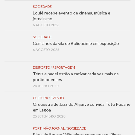
SOCIEDADE
Loulé recebe evento de cinema, música e
jornalismo
6 AGOSTO, 2026
SOCIEDADE
Cem anos da vila de Boliqueime em exposição
6 AGOSTO, 2026
DESPORTO
/
REPORTAGEM
Ténis e padel estão a cativar cada vez mais os
portimonenses
24 JULHO, 2020
CULTURA
/
EVENTO
Orquestra de Jazz do Algarve convida Tutu Puoane
em Lagoa
25 SETEMBRO, 2020
PORTIMÃO JORNAL
/
SOCIEDADE
Pires de Sousa: “Não pinto como posso. Pinto