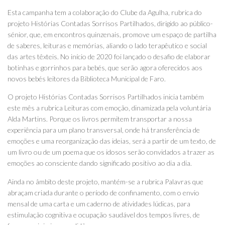
Esta campanha tem a colaboração do Clube da Agulha, rubrica do
projeto Histórias Contadas Sorrisos Partilhados, dirigido ao público-
sénior, que, em encontros quinzenais, promove um espaço de partilha
de saberes, leituras e memórias, aliando o lado terapêutico e social
das artes têxteis. No início de 2020 foi lançado o desafio de elaborar
botinhas e gorrinhos para bebés, que serão agora oferecidos aos
novos bebés leitores da Biblioteca Municipal de Faro.
O projeto Histórias Contadas Sorrisos Partilhados inicia também
este mês a rubrica Leituras com emoção, dinamizada pela voluntária
Alda Martins. Porque os livros permitem transportar a nossa
experiência para um plano transversal, onde há transferência de
emoções e uma reorganização das ideias, será a partir de um texto, de
um livro ou de um poema que os idosos serão convidados a trazer as
emoções ao consciente dando significado positivo ao dia a dia.
Ainda no âmbito deste projeto, mantém-se a rubrica Palavras que
abraçam criada durante o período de confinamento, com o envio
mensal de uma carta e um caderno de atividades lúdicas, para
estimulação cognitiva e ocupação saudável dos tempos livres, de