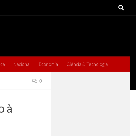
ica
Nacional
Economia
Ciência & Tecnologia
0
o à