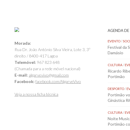
AGENDA DE
EVENTO
/
SOC
Morada:
Festival da 
Rua Dr. João António Silva Vieira, Lote 3, 3º
Damásio
direito / 8400-417 Lagoa
Telemóvel:
967 823 648
CULTURA
/
EV
(Chamada para a rede móvel nacional)
Ricardo Rib
E-mail:
algarvevivo@gmail.com
Portimão
Facebook:
facebook.com/AlgarveVivo
DESPORTO
/
E
Veja a nossa ficha técnica
Portimão vol
Ginástica Rí
CULTURA
/
EV
Noite Music
Portimão co