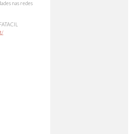
dades nas redes
a FATACIL
t/