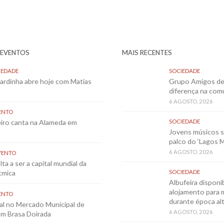
 EVENTOS
MAIS RECENTES
IEDADE
SOCIEDADE
Sardinha abre hoje com Matias
Grupo Amigos de 
diferença na co
6 AGOSTO, 2026
ENTO
eiro canta na Alameda em
SOCIEDADE
Jovens músicos 
palco do ‘Lagos 
6 AGOSTO, 2026
VENTO
ta a ser a capital mundial da
tmica
SOCIEDADE
Albufeira disponib
alojamento para 
ENTO
durante época al
al no Mercado Municipal de
6 AGOSTO, 2026
m Brasa Doirada