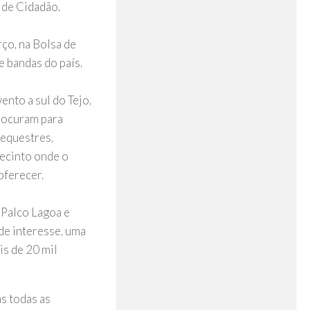
 de Cidadão.
ço, na Bolsa de
 bandas do país.
nto a sul do Tejo,
rocuram para
 equestres,
recinto onde o
oferecer.
 Palco Lagoa e
de interesse, uma
s de 20 mil
s todas as