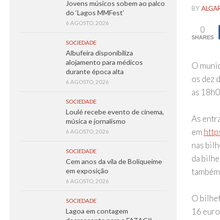
Jovens músicos sobem ao palco
BY
ALGA
do ‘Lagos MMFest’
6 AGOSTO, 2026
0
SHARES
SOCIEDADE
Albufeira disponibiliza
alojamento para médicos
O municí
durante época alta
os dez d
6 AGOSTO, 2026
as 18h0
SOCIEDADE
Loulé recebe evento de cinema,
As entr
música e jornalismo
em
https
6 AGOSTO, 2026
nas bilh
SOCIEDADE
da bilhe
Cem anos da vila de Boliqueime
em exposição
também,
6 AGOSTO, 2026
O bilhet
SOCIEDADE
16 euro
Lagoa em contagem