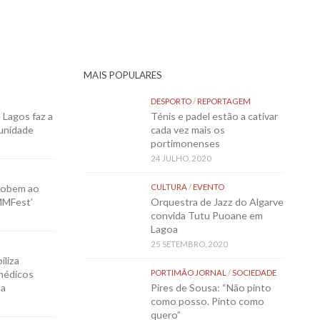
MAIS POPULARES
DESPORTO
/
REPORTAGEM
Lagos faz a
Ténis e padel estão a cativar
munidade
cada vez mais os
portimonenses
24 JULHO, 2020
sobem ao
CULTURA
/
EVENTO
MMFest’
Orquestra de Jazz do Algarve
convida Tutu Puoane em
Lagoa
25 SETEMBRO, 2020
iliza
médicos
PORTIMÃO JORNAL
/
SOCIEDADE
ta
Pires de Sousa: “Não pinto
como posso. Pinto como
quero”