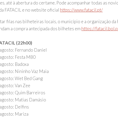
es, até à abertura do certame. Pode acompanhar todas as novi
 da FATACIL e no website oficial
https://www.fatacil.pt/
tar filas nas bilheteiras locais, o município e a organização d
dam a compra antecipada dos bilhetes em
https://fatacil.bol.p
FATACIL (22h00)
 agosto: Fernando Daniel
 agosto: Festa M80
 agosto: Badoxa
 agosto: Nininho Vaz Maia
 agosto: Wet Bed Gang
 agosto: Van Zee
 agosto: Quim Barreiros
 agosto: Matias Damásio
 agosto: Delfins
 agosto: Mariza