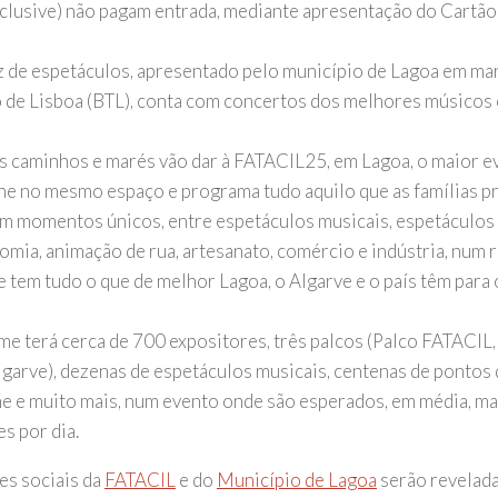
nclusive) não pagam entrada, mediante apresentação do Cartão
z de espetáculos, apresentado pelo município de Lagoa em mar
 de Lisboa (BTL), conta com concertos dos melhores músicos e
s caminhos e marés vão dar à FATACIL25, em Lagoa, o maior eve
ne no mesmo espaço e programa tudo aquilo que as famílias p
m momentos únicos, entre espetáculos musicais, espetáculos
omia, animação de rua, artesanato, comércio e indústria, num 
e tem tudo o que de melhor Lagoa, o Algarve e o país têm para 
me terá cerca de 700 expositores, três palcos (Palco FATACIL,
lgarve), dezenas de espetáculos musicais, centenas de pontos 
e e muito mais, num evento onde são esperados, em média, mai
es por dia.
es sociais da
FATACIL
e do
Município de Lagoa
serão revelada