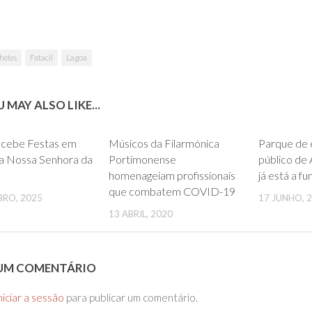
lhetes
Fatacil
Lagoa
 MAY ALSO LIKE...
0
0
ecebe Festas em
Músicos da Filarmónica
Parque de 
a Nossa Senhora da
Portimonense
público de
homenageiam profissionais
já está a fu
que combatem COVID-19
BRO, 2025
17 JUNHO, 
13 ABRIL, 2020
 UM COMENTÁRIO
niciar a sessão
para publicar um comentário.