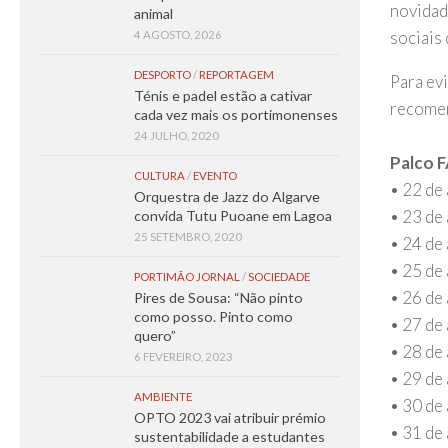
novidad
animal
sociais
4 AGOSTO, 2026
DESPORTO
/
REPORTAGEM
Para evi
Ténis e padel estão a cativar
recomen
cada vez mais os portimonenses
24 JULHO, 2020
Palco 
CULTURA
/
EVENTO
• 22 de
Orquestra de Jazz do Algarve
• 23 de
convida Tutu Puoane em Lagoa
25 SETEMBRO, 2020
• 24 de
• 25 de
PORTIMÃO JORNAL
/
SOCIEDADE
• 26 de
Pires de Sousa: “Não pinto
como posso. Pinto como
• 27 de
quero”
• 28 de
6 FEVEREIRO, 2023
• 29 de
AMBIENTE
• 30 de
OPTO 2023 vai atribuir prémio
• 31 de
sustentabilidade a estudantes