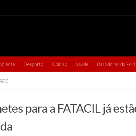
mbiente
Desporto
Opinião
Saúde
Bastidores da Polít
ADE
hetes para a FATACIL já estã
nda