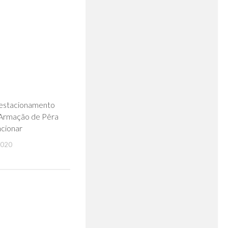
0
estacionamento
 Armação de Pêra
ncionar
2020