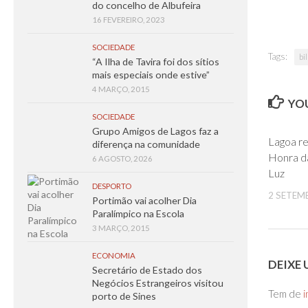
do concelho de Albufeira
16 FEVEREIRO, 2023
SOCIEDADE
Tags:
bi
“A Ilha de Tavira foi dos sítios
mais especiais onde estive”
4 MARÇO, 2015
YOU
SOCIEDADE
Grupo Amigos de Lagos faz a
Lagoa r
diferença na comunidade
Honra d
6 AGOSTO, 2026
Luz
DESPORTO
2 SETEM
Portimão vai acolher Dia
Paralímpico na Escola
3 MARÇO, 2015
ECONOMIA
DEIXE
Secretário de Estado dos
Negócios Estrangeiros visitou
Tem de
i
porto de Sines