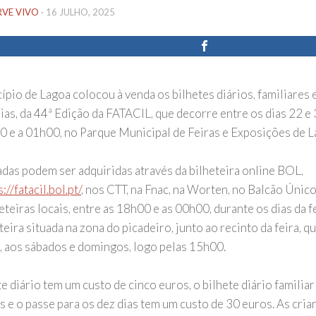
RVE VIVO
·
16 JULHO, 2025
pio de Lagoa colocou à venda os bilhetes diários, familiares 
ias, da 44ª Edição da FATACIL, que decorre entre os dias 22 e 
0 e a 01h00, no Parque Municipal de Feiras e Exposições de L
adas podem ser adquiridas através da bilheteira online BOL,
://fatacil.bol.pt/
, nos CTT, na Fnac, na Worten, no Balcão Único 
eteiras locais, entre as 18h00 e as 00h00, durante os dias da 
teira situada na zona do picadeiro, junto ao recinto da feira, q
 aos sábados e domingos, logo pelas 15h00.
e diário tem um custo de cinco euros, o bilhete diário familia
s e o passe para os dez dias tem um custo de 30 euros. As cria