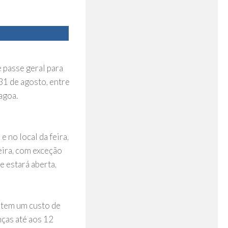
e passe geral para
31 de agosto, entre
agoa.
e no local da feira,
feira, com exceção
ue estará aberta,
r tem um custo de
nças até aos 12