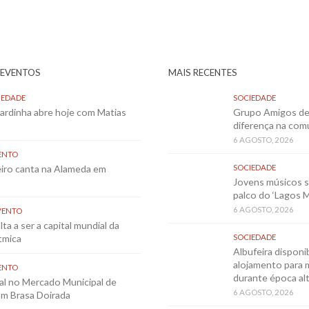
 EVENTOS
MAIS RECENTES
IEDADE
SOCIEDADE
Sardinha abre hoje com Matias
Grupo Amigos de 
diferença na co
6 AGOSTO, 2026
ENTO
eiro canta na Alameda em
SOCIEDADE
Jovens músicos 
palco do ‘Lagos 
6 AGOSTO, 2026
VENTO
ta a ser a capital mundial da
tmica
SOCIEDADE
Albufeira disponib
alojamento para 
ENTO
durante época al
al no Mercado Municipal de
6 AGOSTO, 2026
m Brasa Doirada