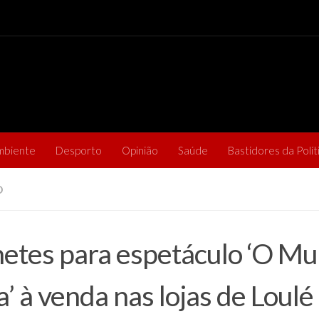
mbiente
Desporto
Opinião
Saúde
Bastidores da Polít
O
hetes para espetáculo ‘O M
a’ à venda nas lojas de Loulé