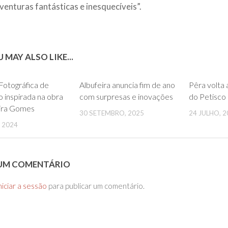
venturas fantásticas e inesquecíveis”.
 MAY ALSO LIKE...
0
0
Fotográfica de
Albufeira anuncia fim de ano
Pêra volta 
 inspirada na obra
com surpresas e inovações
do Petisco
eira Gomes
30 SETEMBRO, 2025
24 JULHO, 2
 2024
 UM COMENTÁRIO
niciar a sessão
para publicar um comentário.