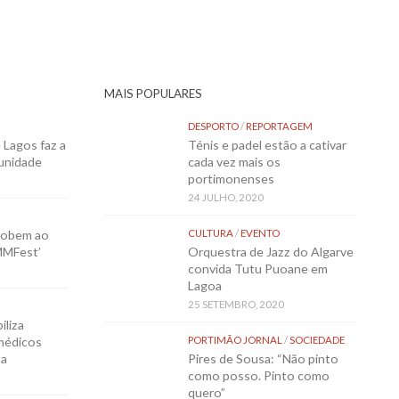
MAIS POPULARES
DESPORTO
/
REPORTAGEM
Lagos faz a
Ténis e padel estão a cativar
munidade
cada vez mais os
portimonenses
24 JULHO, 2020
sobem ao
CULTURA
/
EVENTO
MMFest’
Orquestra de Jazz do Algarve
convida Tutu Puoane em
Lagoa
25 SETEMBRO, 2020
iliza
médicos
PORTIMÃO JORNAL
/
SOCIEDADE
ta
Pires de Sousa: “Não pinto
como posso. Pinto como
quero”