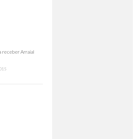
0
a receber Arraial
015