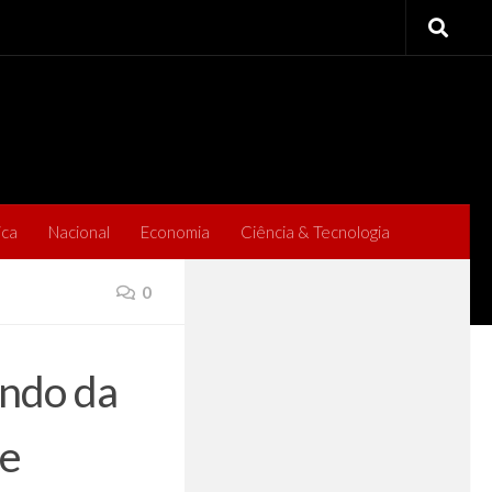
ica
Nacional
Economia
Ciência & Tecnologia
0
undo da
 e