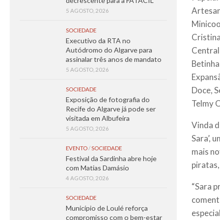
decrescente para a FATACIL
Artesan
5 AGOSTO, 2026
Minicoo
SOCIEDADE
Cristin
Executivo da RTA no
Central
Autódromo do Algarve para
assinalar três anos de mandato
Betinha
5 AGOSTO, 2026
Expansã
Doce, S
SOCIEDADE
Exposição de fotografia do
Telmy O
Recife do Algarve já pode ser
visitada em Albufeira
Vinda d
5 AGOSTO, 2026
Sara’, 
EVENTO
/
SOCIEDADE
mais no
Festival da Sardinha abre hoje
piratas
com Matias Damásio
4 AGOSTO, 2026
“Sara p
comenta
SOCIEDADE
Município de Loulé reforça
especia
compromisso com o bem-estar