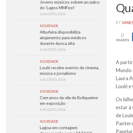
Jovens músicos sobem ao palco
Qua
do ‘Lagos MMFest’
6 AGOSTO, 2026
BY
VANE
SOCIEDADE
Albufeira disponibiliza
0
alojamento para médicos
SHARES
durante época alta
6 AGOSTO, 2026
A parti
SOCIEDADE
Loulé recebe evento de cinema,
Mundo d
música e jornalismo
Laura A
6 AGOSTO, 2026
Loulé e
SOCIEDADE
Cem anos da vila de Boliqueime
Os bilh
em exposição
estar à
6 AGOSTO, 2026
de Loul
SOCIEDADE
Pantera
Lagoa em contagem
Papelar