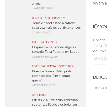
vivem a
animal
4 AGOSTO, 2026
DESPORTO
/
REPORTAGEM
Ténis e padel estão a cativar
YOU
cada vez mais os portimonenses
24 JULHO, 2020
Corrida 
CULTURA
/
EVENTO
Portimão
Orquestra de Jazz do Algarve
de Teix
convida Tutu Puoane em Lagoa
25 SETEMBRO, 2020
15 MAIO,
PORTIMÃO JORNAL
/
SOCIEDADE
Pires de Sousa: “Não pinto
como posso. Pinto como
DEIXE
quero”
6 FEVEREIRO, 2023
Tem de
i
AMBIENTE
OPTO 2023 vai atribuir prémio
sustentabilidade a estudantes