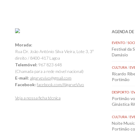
AGENDA DE
EVENTO
/
SOC
Morada:
Festival da 
Rua Dr. João António Silva Vieira, Lote 3, 3º
Damásio
direito / 8400-417 Lagoa
Telemóvel:
967 823 648
CULTURA
/
EV
(Chamada para a rede móvel nacional)
Ricardo Rib
E-mail:
algarvevivo@gmail.com
Portimão
Facebook:
facebook.com/AlgarveVivo
DESPORTO
/
E
Veja a nossa ficha técnica
Portimão vol
Ginástica Rí
CULTURA
/
EV
Noite Music
Portimão co