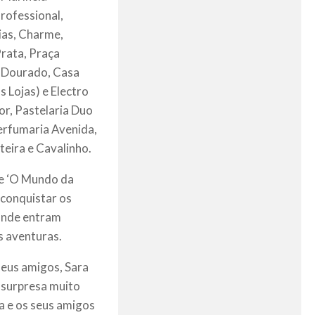
rofessional,
ias, Charme,
Prata, Praça
o Dourado, Casa
 Lojas) e Electro
or, Pastelaria Duo
Perfumaria Avenida,
eira e Cavalinho.
ge ‘O Mundo da
 conquistar os
 onde entram
s aventuras.
seus amigos, Sara
 surpresa muito
a e os seus amigos