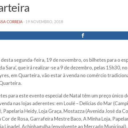
rteira
SSA CORREIA
·
19 NOVEMBRO, 2018
r desta segunda-feira, 19 de novembro, os bilhetes para o esp
a Sara’, que irá realizar-se a 9 de dezembro, pelas 15h30, no
yres, em Quarteira, vão estar à venda no comércio tradicion
 Quarteira.
etes para este evento especial de Natal têm um preço único d
 venda nas lojas aderentes: em Loulé – Delícias do Mar (Camp
é, Papelaria Heidy, Loja Graça, Mostazza (Avenida José da C
 Cor de Rosa, Garrafeira Mestre Baco, A Minha Loja, Papelar
ia Linadel, Achinhagulha (envolvente ao Mercado Municipal),