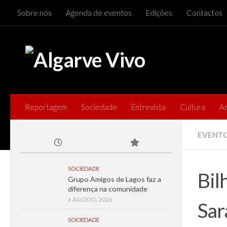
Sobre nós
Agenda de eventos
Edições
Contactos
Skip to content
Reportagem
Sociedade
Entrevista
Cultura
A
EVENT
SOCIEDADE
Bil
Grupo Amigos de Lagos faz a
diferença na comunidade
6 AGOSTO, 2026
Sar
SOCIEDADE