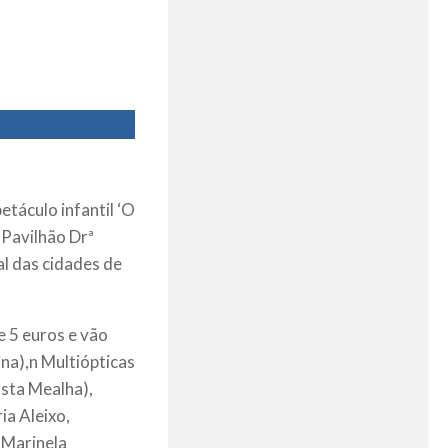
etáculo infantil ‘O
 Pavilhão Drª
al das cidades de
e 5 euros e vão
ina),n Multiópticas
osta Mealha),
ia Aleixo,
 Marinela