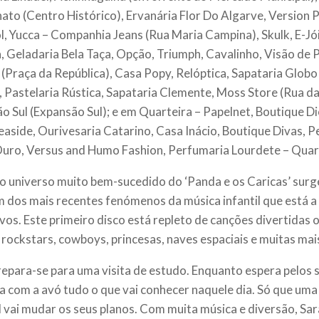
ato (Centro Histórico), Ervanária Flor Do Algarve, Version P
l, Yucca – Companhia Jeans (Rua Maria Campina), Skulk, E-Jó
a, Geladaria Bela Taça, Opção, Triumph, Cavalinho, Visão de 
 (Praça da República), Casa Popy, Relóptica, Sapataria Glob
, Pastelaria Rústica, Sapataria Clemente, Moss Store (Rua das
o Sul (Expansão Sul); e em Quarteira – Papelnet, Boutique Di
easide, Ourivesaria Catarino, Casa Inácio, Boutique Divas, 
uro, Versus and Humo Fashion, Perfumaria Lourdete – Quart
o universo muito bem-sucedido do ‘Panda e os Caricas’ sur
um dos mais recentes fenómenos da música infantil que está a
vos. Este primeiro disco está repleto de canções divertidas
, rockstars, cowboys, princesas, naves espaciais e muitas mai
repara-se para uma visita de estudo. Enquanto espera pelos 
 com a avó tudo o que vai conhecer naquele dia. Só que uma
l vai mudar os seus planos. Com muita música e diversão, Sar