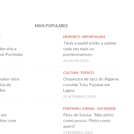
MAIS POPULARES
/
DESPORTO
/
REPORTAGEM
Ténis e padel estão a cativar
êm viva a
cada vez mais os
 em Portimão
portimonenses
24 JULHO, 2020
CULTURA
/
EVENTO
maior obra
Orquestra de Jazz do Algarve
ica de
convida Tutu Puoane em
lho
Lagoa
25 SETEMBRO, 2020
PORTIMÃO JORNAL
/
SOCIEDADE
o em
Pires de Sousa: “Não pinto
ites com
como posso. Pinto como
quero”
6 FEVEREIRO, 2023