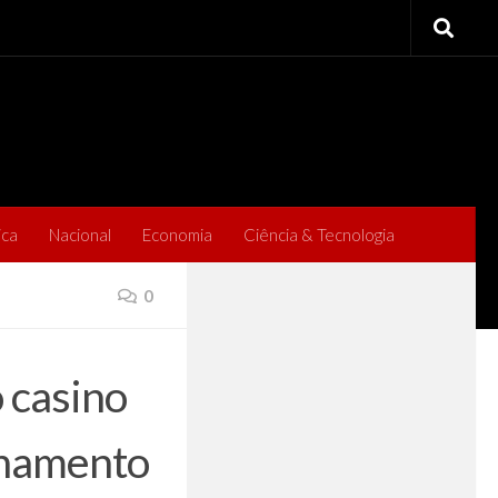
ica
Nacional
Economia
Ciência & Tecnologia
0
 casino
onamento