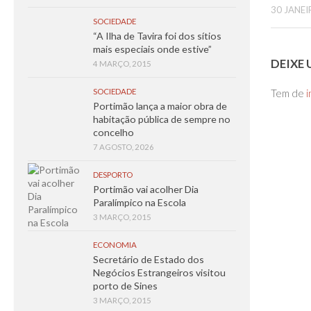
30 JANEI
SOCIEDADE
“A Ilha de Tavira foi dos sítios
mais especiais onde estive”
DEIXE
4 MARÇO, 2015
SOCIEDADE
Tem de
i
Portimão lança a maior obra de
habitação pública de sempre no
concelho
7 AGOSTO, 2026
DESPORTO
Portimão vai acolher Dia
Paralímpico na Escola
3 MARÇO, 2015
ECONOMIA
Secretário de Estado dos
Negócios Estrangeiros visitou
porto de Sines
3 MARÇO, 2015