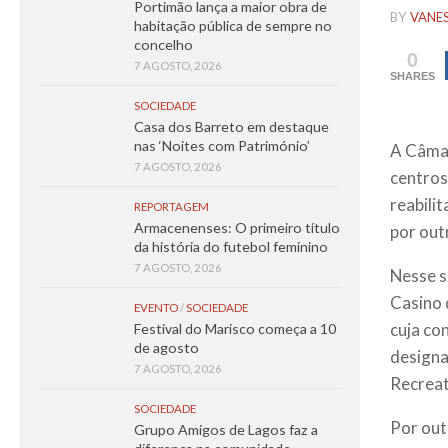
Portimão lança a maior obra de
BY
VANE
habitação pública de sempre no
concelho
0
7 AGOSTO, 2026
SHARES
SOCIEDADE
Casa dos Barreto em destaque
nas ‘Noites com Património’
A Câmar
7 AGOSTO, 2026
centros
reabili
REPORTAGEM
Armacenenses: O primeiro título
por out
da história do futebol feminino
7 AGOSTO, 2026
Nesse s
Casino 
EVENTO
/
SOCIEDADE
cuja co
Festival do Marisco começa a 10
de agosto
designa
7 AGOSTO, 2026
Recreat
SOCIEDADE
Por out
Grupo Amigos de Lagos faz a