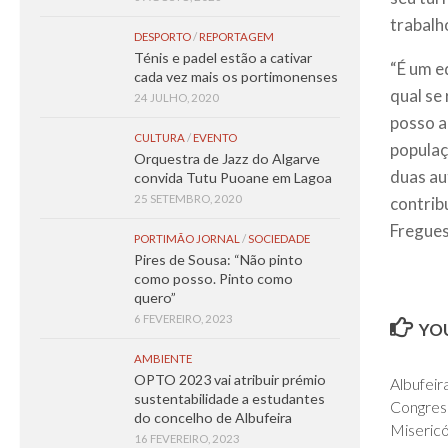
trabalh
DESPORTO
/
REPORTAGEM
Ténis e padel estão a cativar
“É um ed
cada vez mais os portimonenses
qual se
24 JULHO, 2020
posso a
CULTURA
/
EVENTO
populaç
Orquestra de Jazz do Algarve
duas au
convida Tutu Puoane em Lagoa
25 SETEMBRO, 2020
contrib
Fregues
PORTIMÃO JORNAL
/
SOCIEDADE
Pires de Sousa: “Não pinto
como posso. Pinto como
quero”
6 FEVEREIRO, 2023
YOU
AMBIENTE
OPTO 2023 vai atribuir prémio
Albufeir
sustentabilidade a estudantes
Congres
do concelho de Albufeira
Misericó
16 FEVEREIRO, 2023