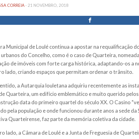
SSA CORREIA
·
21 NOVEMBRO, 2018
a Municipal de Loulé continua a apostar na requalificação do
 urbanos do Concelho, como é o caso de Quarteira, nomead
tação de imóveis com forte carga histórica, adaptando-os a n
ro lado, criando espaços que permitam ordenar o trânsito.
entido, a Autarquia louletana adquiriu recentemente as inst
de Quarteira, um edifício emblemático e muito querido pelos
nstrução data do primeiro quartel do século XX. O Casino “ve
do pela população e onde funcionou durante anos a sede da
iva Quarteirense, faz parte da memória coletiva da cidade.
ro lado, a Câmara de Loulé e a Junta de Freguesia de Quartei