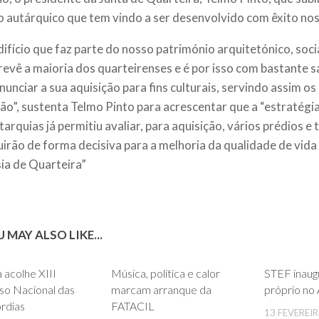
o autárquico que tem vindo a ser desenvolvido com êxito nos
ifício que faz parte do nosso património arquitetónico, social
 revê a maioria dos quarteirenses e é por isso com bastante 
nunciar a sua aquisição para fins culturais, servindo assim os
ão”, sustenta Telmo Pinto para acrescentar que a “estratégi
tarquias já permitiu avaliar, para aquisição, vários prédios e
uirão de forma decisiva para a melhoria da qualidade de vida
ia de Quarteira”
 MAY ALSO LIKE...
0
0
a acolhe XIII
Música, política e calor
STEF inaug
so Nacional das
marcam arranque da
próprio no 
rdias
FATACIL
13 FEVEREIR