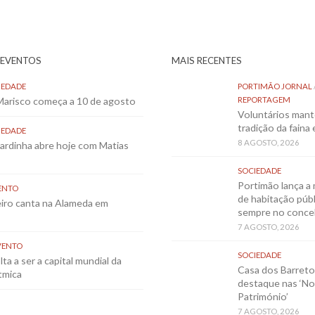
 EVENTOS
MAIS RECENTES
IEDADE
PORTIMÃO JORNAL
 Marisco começa a 10 de agosto
REPORTAGEM
Voluntários mant
tradição da faina
IEDADE
8 AGOSTO, 2026
Sardinha abre hoje com Matias
SOCIEDADE
Portimão lança a 
ENTO
de habitação públ
eiro canta na Alameda em
sempre no conce
7 AGOSTO, 2026
VENTO
SOCIEDADE
ta a ser a capital mundial da
Casa dos Barret
tmica
destaque nas ‘No
Património’
7 AGOSTO, 2026