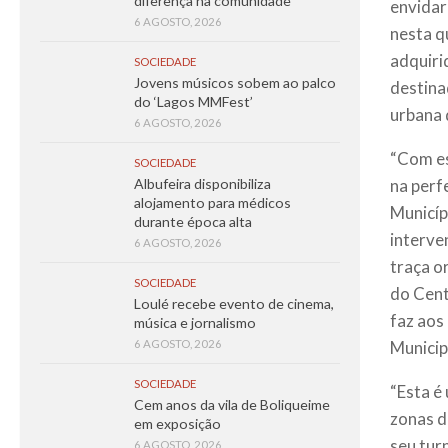
diferença na comunidade
envidar
6 AGOSTO, 2026
nesta q
adquiri
SOCIEDADE
Jovens músicos sobem ao palco
destina
do ‘Lagos MMFest’
urbana 
6 AGOSTO, 2026
“Com es
SOCIEDADE
na perf
Albufeira disponibiliza
alojamento para médicos
Municíp
durante época alta
interve
6 AGOSTO, 2026
traça o
SOCIEDADE
do Cent
Loulé recebe evento de cinema,
faz aos
música e jornalismo
Municipa
6 AGOSTO, 2026
SOCIEDADE
“Esta é
Cem anos da vila de Boliqueime
zonas d
em exposição
seu tur
6 AGOSTO, 2026