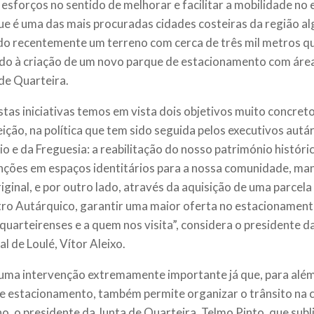
 esforços no sentido de melhorar e facilitar a mobilidade no 
ue é uma das mais procuradas cidades costeiras da região alg
do recentemente um terreno com cerca de três mil metros q
do à criação de um novo parque de estacionamento com área
de Quarteira.
tas iniciativas temos em vista dois objetivos muito concret
eição, na política que tem sido seguida pelos executivos autá
io e da Freguesia: a reabilitação do nosso património históri
nções em espaços identitários para a nossa comunidade, m
riginal, e por outro lado, através da aquisição de uma parcela
ro Autárquico, garantir uma maior oferta no estacionamento
 quarteirenses e a quem nos visita”, considera o presidente 
l de Loulé, Vítor Aleixo.
 uma intervenção extremamente importante já que, para alé
e estacionamento, também permite organizar o trânsito na ci
no, o presidente da Junta de Quarteira, Telmo Pinto, que subl