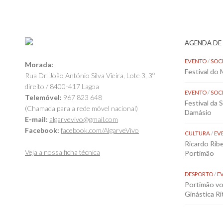
AGENDA DE
EVENTO
/
SOC
Morada:
Festival do
Rua Dr. João António Silva Vieira, Lote 3, 3º
direito / 8400-417 Lagoa
EVENTO
/
SOC
Telemóvel:
967 823 648
Festival da 
(Chamada para a rede móvel nacional)
Damásio
E-mail:
algarvevivo@gmail.com
Facebook:
facebook.com/AlgarveVivo
CULTURA
/
EV
Ricardo Rib
Veja a nossa ficha técnica
Portimão
DESPORTO
/
E
Portimão vol
Ginástica Rí