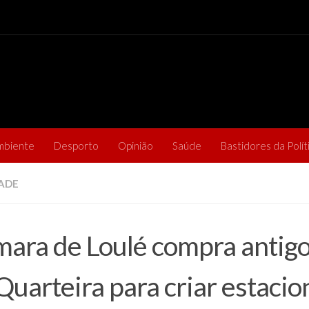
mbiente
Desporto
Opinião
Saúde
Bastidores da Polít
ADE
ara de Loulé compra antigo
Quarteira para criar estaci