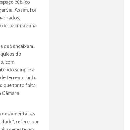
espaço público
arvia. Assim, foi
uadrados,
 de lazer na zona
os que encaixam,
rquicos do
co, com
antendo sempre a
 de terreno, junto
 que tanta falta
da Câmara
m de aumentar as
dade”, refere, por
inha ser este um