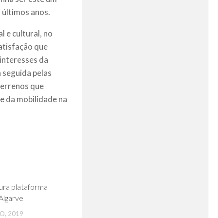
 últimos anos.
 e cultural, no
satisfação que
 interesses da
a seguida pelas
 terrenos que
 e da mobilidade na
0
ura plataforma
Algarve
O, 2019