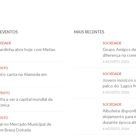
 EVENTOS
MAIS RECENTES
IEDADE
SOCIEDADE
Sardinha abre hoje com Matias
Grupo Amigos de 
diferença na co
6 AGOSTO, 2026
ENTO
eiro canta na Alameda em
SOCIEDADE
Jovens músicos 
palco do ‘Lagos 
6 AGOSTO, 2026
VENTO
ta a ser a capital mundial da
tmica
SOCIEDADE
Albufeira disponib
alojamento para 
ENTO
durante época al
al no Mercado Municipal de
6 AGOSTO, 2026
m Brasa Doirada