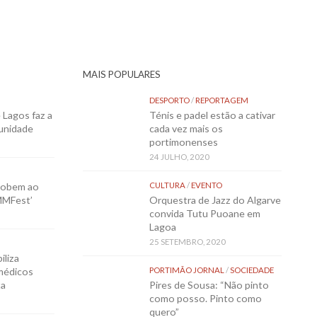
MAIS POPULARES
DESPORTO
/
REPORTAGEM
Lagos faz a
Ténis e padel estão a cativar
munidade
cada vez mais os
portimonenses
24 JULHO, 2020
sobem ao
CULTURA
/
EVENTO
MMFest’
Orquestra de Jazz do Algarve
convida Tutu Puoane em
Lagoa
25 SETEMBRO, 2020
iliza
médicos
PORTIMÃO JORNAL
/
SOCIEDADE
ta
Pires de Sousa: “Não pinto
como posso. Pinto como
quero”