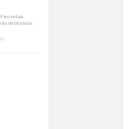
0
Faro instala
to de bicicletas
021