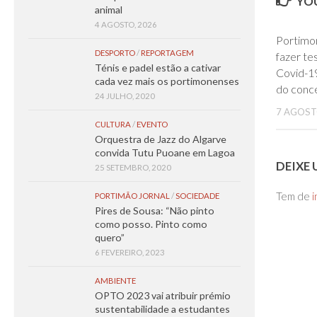
YOU
animal
4 AGOSTO, 2026
Portimo
DESPORTO
/
REPORTAGEM
fazer te
Ténis e padel estão a cativar
Covid-19
cada vez mais os portimonenses
do conc
24 JULHO, 2020
7 AGOST
CULTURA
/
EVENTO
Orquestra de Jazz do Algarve
convida Tutu Puoane em Lagoa
DEIXE
25 SETEMBRO, 2020
Tem de
i
PORTIMÃO JORNAL
/
SOCIEDADE
Pires de Sousa: “Não pinto
como posso. Pinto como
quero”
6 FEVEREIRO, 2023
AMBIENTE
OPTO 2023 vai atribuir prémio
sustentabilidade a estudantes