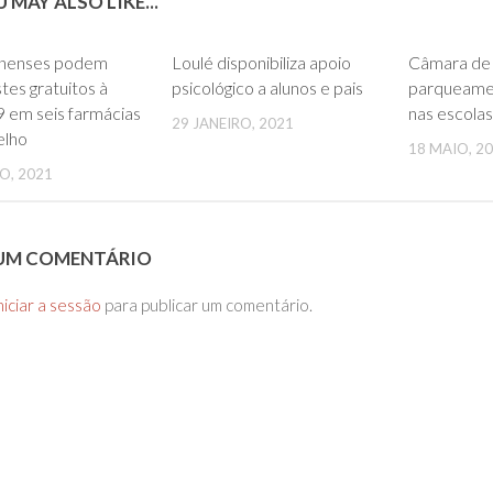
 MAY ALSO LIKE...
0
0
nenses podem
Loulé disponibiliza apoio
Câmara de 
stes gratuitos à
psicológico a alunos e pais
parqueamen
 em seis farmácias
nas escolas
29 JANEIRO, 2021
elho
18 MAIO, 2
O, 2021
 UM COMENTÁRIO
niciar a sessão
para publicar um comentário.