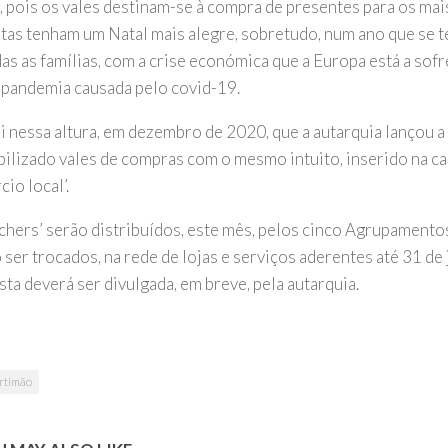
s, pois os vales destinam-se à compra de presentes para os mai
stas tenham um Natal mais alegre, sobretudo, num ano que se t
as as famílias, com a crise económica que a Europa está a sofr
 pandemia causada pelo covid-19.
oi nessa altura, em dezembro de 2020, que a autarquia lançou a
bilizado vales de compras com o mesmo intuito, inserido na c
io local’.
chers’ serão distribuídos, este mês, pelos cinco Agrupamentos
 ser trocados, na rede de lojas e serviços aderentes até 31 de
ista deverá ser divulgada, em breve, pela autarquia.
rtimão