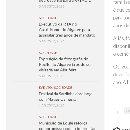
decrescente para a FATACIL
família
5 AGOSTO, 2026
é que e
para tod
SOCIEDADE
Executivo da RTA no
anos de
Autódromo do Algarve para
assinalar três anos de mandato
Aliás, f
5 AGOSTO, 2026
disponi
o comérc
SOCIEDADE
Exposição de fotografia do
Recife do Algarve já pode ser
Os ‘vou
visitada em Albufeira
deverão
5 AGOSTO, 2026
ano. A l
EVENTO
/
SOCIEDADE
Festival da Sardinha abre hoje
com Matias Damásio
4 AGOSTO, 2026
Tags:
Po
SOCIEDADE
Município de Loulé reforça
compromisso com o bem-estar