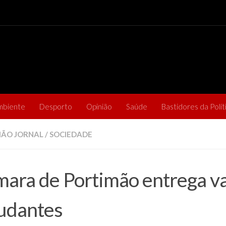
mbiente
Desporto
Opinião
Saúde
Bastidores da Polít
ÃO JORNAL
/
SOCIEDADE
ara de Portimão entrega va
udantes