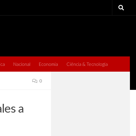
ica
Nacional
Economia
Ciência & Tecnologia
0
les a