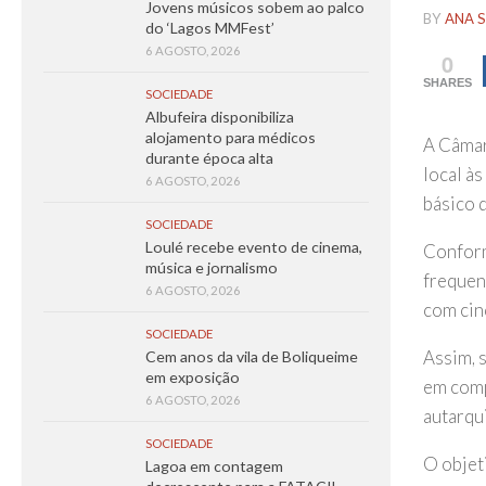
Jovens músicos sobem ao palco
BY
ANA S
do ‘Lagos MMFest’
6 AGOSTO, 2026
0
SHARES
SOCIEDADE
Albufeira disponibiliza
alojamento para médicos
A Câmar
durante época alta
local às
6 AGOSTO, 2026
básico 
SOCIEDADE
Loulé recebe evento de cinema,
Conform
música e jornalismo
frequen
6 AGOSTO, 2026
com cin
SOCIEDADE
Assim, 
Cem anos da vila de Boliqueime
em exposição
em comp
6 AGOSTO, 2026
autarqui
SOCIEDADE
O objeti
Lagoa em contagem