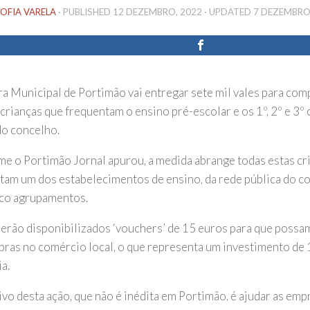
OFIA VARELA
· PUBLISHED
12 DEZEMBRO, 2022
· UPDATED
7 DEZEMBRO
a Municipal de Portimão vai entregar sete mil vales para co
 crianças que frequentam o ensino pré-escolar e os 1º, 2º e 3º 
do concelho.
e o Portimão Jornal apurou, a medida abrange todas estas cr
tam um dos estabelecimentos de ensino, da rede pública do co
co agrupamentos.
serão disponibilizados ‘vouchers’ de 15 euros para que poss
ras no comércio local, o que representa um investimento de 
a.
vo desta ação, que não é inédita em Portimão, é ajudar as empr