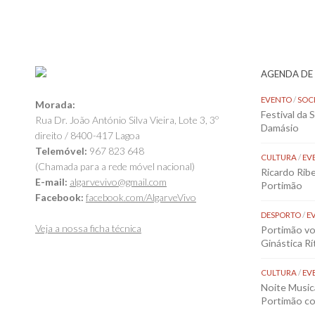
AGENDA DE
EVENTO
/
SOC
Morada:
Festival da 
Rua Dr. João António Silva Vieira, Lote 3, 3º
Damásio
direito / 8400-417 Lagoa
Telemóvel:
967 823 648
CULTURA
/
EV
(Chamada para a rede móvel nacional)
Ricardo Rib
E-mail:
algarvevivo@gmail.com
Portimão
Facebook:
facebook.com/AlgarveVivo
DESPORTO
/
E
Veja a nossa ficha técnica
Portimão vol
Ginástica Rí
CULTURA
/
EV
Noite Music
Portimão co