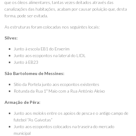
que os óleos alimentares, tantas vezes deitados através das
canalizações das habitações, acabam por causar poluição que, desta
forma, pode ser evitada.
As estruturas foram colocadas nos seguintes locais:
Silves:
Junto à escola EB1 do Enxerim
Junto aos ecopontos na lateral do LIDL
Junto à EB23
São Bartolomeu de Messines:
Sítio da Portela junto aos ecopontos existentes
Rotunda da Rua 1º Maio com a Rua António Aleixo
Armação de Pêra:
Junto aos moloks entre os apoios de pesca e o antigo campo de
futebol “As Gaivotas”
Junto aos ecopontos colocados na traseira do mercado
municipal