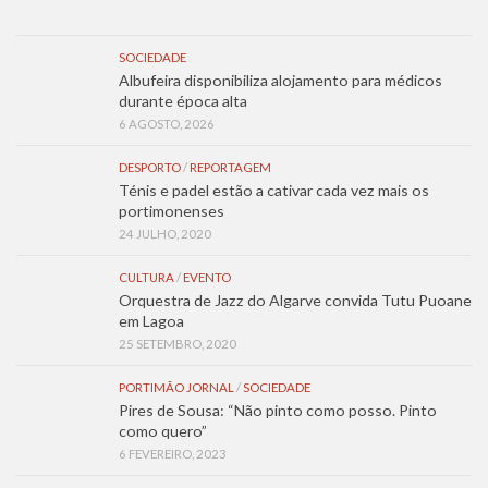
SOCIEDADE
Albufeira disponibiliza alojamento para médicos
durante época alta
6 AGOSTO, 2026
DESPORTO
/
REPORTAGEM
Ténis e padel estão a cativar cada vez mais os
portimonenses
24 JULHO, 2020
CULTURA
/
EVENTO
Orquestra de Jazz do Algarve convida Tutu Puoane
em Lagoa
25 SETEMBRO, 2020
PORTIMÃO JORNAL
/
SOCIEDADE
Pires de Sousa: “Não pinto como posso. Pinto
como quero”
6 FEVEREIRO, 2023