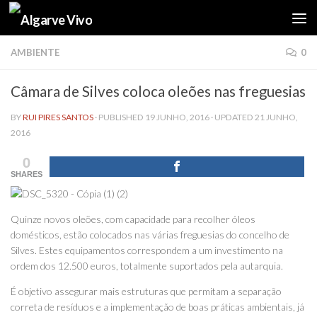
Skip to content
AMBIENTE
0
Câmara de Silves coloca oleões nas freguesias
BY
RUI PIRES SANTOS
· PUBLISHED
19 JUNHO, 2016
· UPDATED
21 JUNHO,
2016
0
SHARES
Quinze novos oleões, com capacidade para recolher óleos
domésticos, estão colocados nas várias freguesias do concelho de
Silves. Estes equipamentos correspondem a um investimento na
ordem dos 12.500 euros, totalmente suportados pela autarquia.
É objetivo assegurar mais estruturas que permitam a separação
correta de resíduos e a implementação de boas práticas ambientais, já