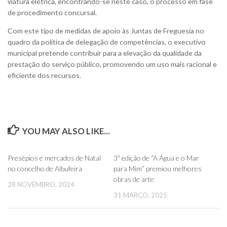
viatura elétrica, encontrando-se neste caso, o processo em fase
de procedimento concursal.
Com este tipo de medidas de apoio às Juntas de Freguesia no
quadro da política de delegação de competências, o executivo
municipal pretende contribuir para a elevação da qualidade da
prestação do serviço público, promovendo um uso mais racional e
eficiente dos recursos.
YOU MAY ALSO LIKE...
0
0
Presépios e mercados de Natal
3ª edição de “A Água e o Mar
no concelho de Albufeira
para Mim” premiou melhores
obras de arte
28 NOVEMBRO, 2024
31 MARÇO, 2025