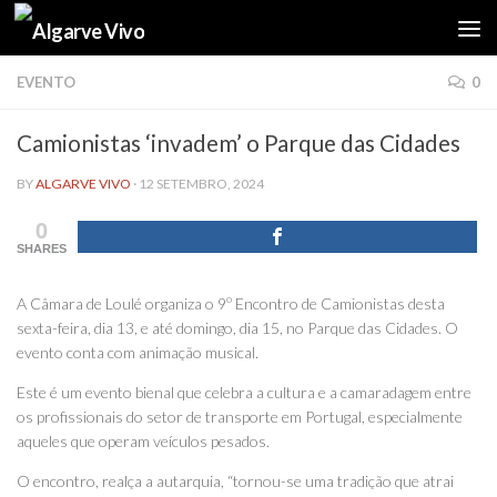
Skip to content
EVENTO
0
Camionistas ‘invadem’ o Parque das Cidades
BY
ALGARVE VIVO
·
12 SETEMBRO, 2024
0
SHARES
A Câmara de Loulé organiza o 9º Encontro de Camionistas desta
sexta-feira, dia 13, e até domingo, dia 15, no Parque das Cidades. O
evento conta com animação musical.
Este é um evento bienal que celebra a cultura e a camaradagem entre
os profissionais do setor de transporte em Portugal, especialmente
aqueles que operam veículos pesados.
O encontro, realça a autarquia, “tornou-se uma tradição que atrai