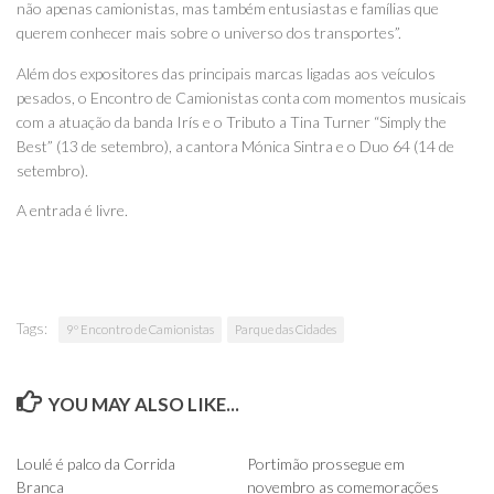
não apenas camionistas, mas também entusiastas e famílias que
querem conhecer mais sobre o universo dos transportes”.
Além dos expositores das principais marcas ligadas aos veículos
pesados, o Encontro de Camionistas conta com momentos musicais
com a atuação da banda Irís e o Tributo a Tina Turner “Simply the
Best” (13 de setembro), a cantora Mónica Sintra e o Duo 64 (14 de
setembro).
A entrada é livre.
Tags:
9º Encontro de Camionistas
Parque das Cidades
YOU MAY ALSO LIKE...
0
0
Loulé é palco da Corrida
Portimão prossegue em
Branca
novembro as comemorações