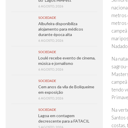
do ‘Lagos MMFest’
6 AGOSTO, 2026
naciona
metros 
SOCIEDADE
metros 
Albufeira disponibiliza
alojamento para médicos
campeã 
durante época alta
maripos
6 AGOSTO, 2026
Nadador
SOCIEDADE
Loulé recebe evento de cinema,
Na nata
música e jornalismo
sagrou-
6 AGOSTO, 2026
Masters
campeã 
SOCIEDADE
Cem anos da vila de Boliqueime
tendo v
em exposição
Primave
6 AGOSTO, 2026
Na verte
SOCIEDADE
Lagoa em contagem
Santos 
decrescente para a FATACIL
costas,
5 AGOSTO, 2026