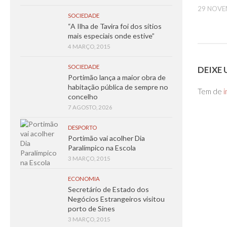
29 NOVE
SOCIEDADE
“A Ilha de Tavira foi dos sítios
mais especiais onde estive”
4 MARÇO, 2015
SOCIEDADE
DEIXE
Portimão lança a maior obra de
habitação pública de sempre no
Tem de
i
concelho
7 AGOSTO, 2026
DESPORTO
Portimão vai acolher Dia
Paralímpico na Escola
3 MARÇO, 2015
ECONOMIA
Secretário de Estado dos
Negócios Estrangeiros visitou
porto de Sines
3 MARÇO, 2015