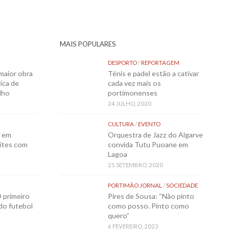
MAIS POPULARES
DESPORTO
/
REPORTAGEM
maior obra
Ténis e padel estão a cativar
ica de
cada vez mais os
lho
portimonenses
24 JULHO, 2020
CULTURA
/
EVENTO
o em
Orquestra de Jazz do Algarve
ites com
convida Tutu Puoane em
Lagoa
25 SETEMBRO, 2020
PORTIMÃO JORNAL
/
SOCIEDADE
 primeiro
Pires de Sousa: “Não pinto
 do futebol
como posso. Pinto como
quero”
6 FEVEREIRO, 2023