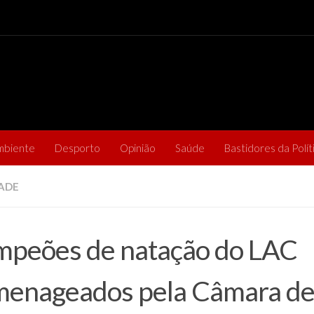
mbiente
Desporto
Opinião
Saúde
Bastidores da Polít
ADE
peões de natação do LAC
enageados pela Câmara de