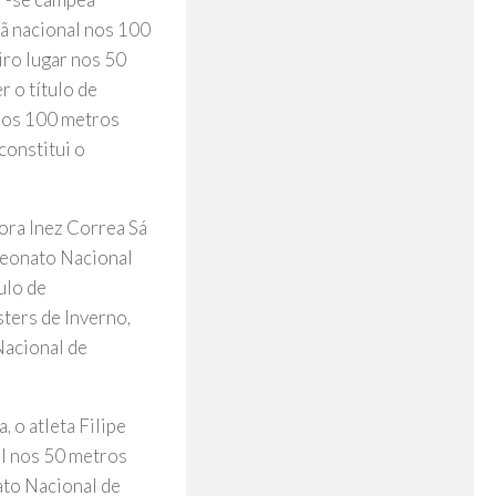
eã nacional nos 100
iro lugar nos 50
 o título de
 nos 100 metros
constitui o
ora Inez Correa Sá
peonato Nacional
ulo de
ters de Inverno,
Nacional de
 o atleta Filipe
al nos 50 metros
to Nacional de