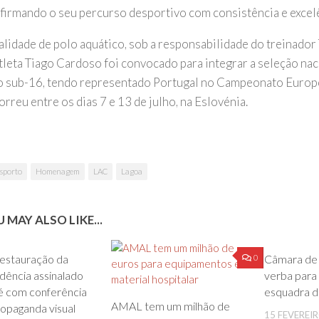
afirmando o seu percurso desportivo com consistência e excel
lidade de polo aquático, sob a responsabilidade do treinador
tleta Tiago Cardoso foi convocado para integrar a seleção nac
o sub-16, tendo representado Portugal no Campeonato Europe
rreu entre os dias 7 e 13 de julho, na Eslovénia.
sporto
Homenagem
LAC
Lagoa
 MAY ALSO LIKE...
0
0
Restauração da
Câmara de
dência assinalado
verba para 
é com conferência
esquadra 
AMAL tem um milhão de
opaganda visual
15 FEVEREIR