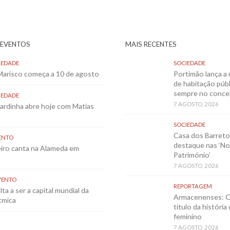
 EVENTOS
MAIS RECENTES
IEDADE
SOCIEDADE
 Marisco começa a 10 de agosto
Portimão lança a 
de habitação públ
sempre no conce
IEDADE
7 AGOSTO, 2026
Sardinha abre hoje com Matias
SOCIEDADE
Casa dos Barret
ENTO
destaque nas ‘No
eiro canta na Alameda em
Património’
7 AGOSTO, 2026
VENTO
REPORTAGEM
ta a ser a capital mundial da
Armacenenses: O
tmica
título da história
feminino
7 AGOSTO, 2026