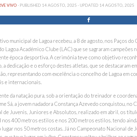
RVE VIVO
· PUBLISHED
14 AGOSTO, 2025
· UPDATED
14 AGOSTO, 2025
tivo municipal de Lagoa recebeu, a 8 de agosto, nos Paços do 
 do Lagoa Académico Clube (LAC) que se sagraram campeões n
ente época desportiva. A cerimónia teve como objetivo recon
, a dedicação e o esforço destes atletas, que se destacaram em
ção, representando com excelência o concelho de Lagoa em c
s e internacionais.
ente da natação pura, sob a orientação do treinador e coorden
me Sá, a jovem nadadora Constança Azevedo conquistou, no
 de Juvenis, Juniores e Absolutos, realizado em abril, os tít
l nos 400 metros estilos e nos 200 metros estilos, tendo aind
o lugar nos 50 metros costas. Já no Campeonato Nacional de J
s, que teve lugar em julho, Constança voltou a brilhar ao sagr