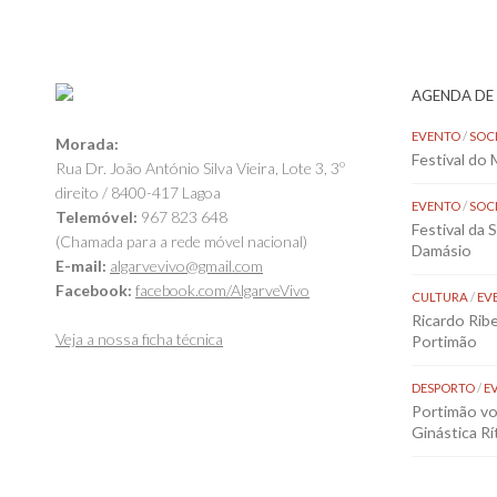
AGENDA DE
EVENTO
/
SOC
Morada:
Festival do
Rua Dr. João António Silva Vieira, Lote 3, 3º
direito / 8400-417 Lagoa
EVENTO
/
SOC
Telemóvel:
967 823 648
Festival da 
(Chamada para a rede móvel nacional)
Damásio
E-mail:
algarvevivo@gmail.com
Facebook:
facebook.com/AlgarveVivo
CULTURA
/
EV
Ricardo Rib
Veja a nossa ficha técnica
Portimão
DESPORTO
/
E
Portimão vol
Ginástica Rí