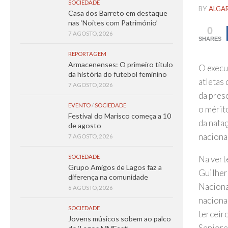
SOCIEDADE
BY
ALGA
Casa dos Barreto em destaque
nas ‘Noites com Património’
0
7 AGOSTO, 2026
SHARES
REPORTAGEM
Armacenenses: O primeiro título
O execu
da história do futebol feminino
atletas
7 AGOSTO, 2026
da pres
EVENTO
/
SOCIEDADE
o mérito
Festival do Marisco começa a 10
da nata
de agosto
nacionai
7 AGOSTO, 2026
SOCIEDADE
Na vert
Grupo Amigos de Lagos faz a
Guilher
diferença na comunidade
Nacional
6 AGOSTO, 2026
naciona
SOCIEDADE
terceir
Jovens músicos sobem ao palco
Seniore