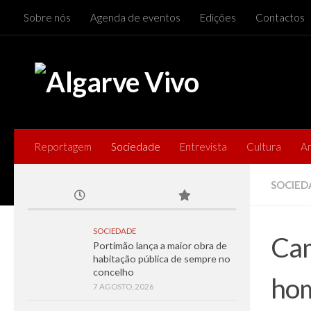
Sobre nós
Agenda de eventos
Edições
Contactos
Skip to content
Reportagem
Sociedade
Entrevista
Cultura
A
SOCIED
SOCIEDADE
Cam
Portimão lança a maior obra de
habitação pública de sempre no
concelho
hom
7 AGOSTO, 2026