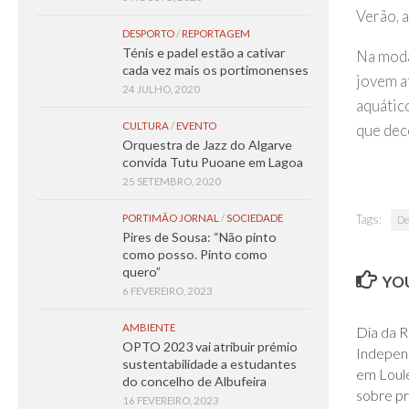
Verão, 
DESPORTO
/
REPORTAGEM
Ténis e padel estão a cativar
Na moda
cada vez mais os portimonenses
jovem a
24 JULHO, 2020
aquátic
CULTURA
/
EVENTO
que deco
Orquestra de Jazz do Algarve
convida Tutu Puoane em Lagoa
25 SETEMBRO, 2020
Tags:
PORTIMÃO JORNAL
/
SOCIEDADE
De
Pires de Sousa: “Não pinto
como posso. Pinto como
quero”
YOU
6 FEVEREIRO, 2023
AMBIENTE
Dia da 
OPTO 2023 vai atribuir prémio
Indepen
sustentabilidade a estudantes
em Loul
do concelho de Albufeira
sobre pr
16 FEVEREIRO, 2023