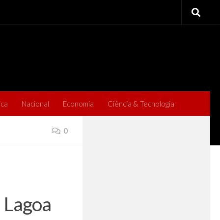
ica
Nacional
Economia
Ciência & Tecnologia
0
 Lagoa