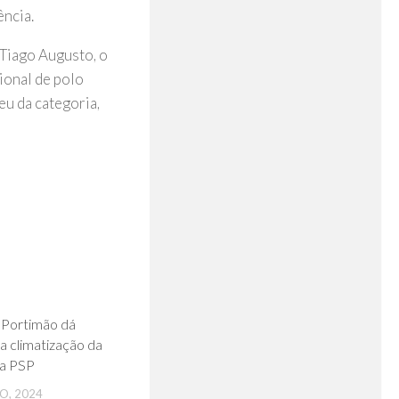
ência.
 Tiago Augusto, o
ional de polo
u da categoria,
0
 Portimão dá
a climatização da
da PSP
O, 2024