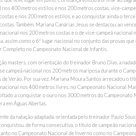
l nos 400 metros estilos e nos 200 metros costas, vice-camp
costas e nos 200 metros estilos, e ao conquistar ainda o terce
costas. Também, Mariana Canárias Jesus se destacou, ao vencer
nacional nos 200 metros costas e o de vice-campeã nacional
a, assim como o 6º lugar nacional no conjunto das provas que 
 Completo no Campeonato Nacional de Infantis.
ção masters, com orientação do treinador Bruno Dias, a nadad
se campeã nacional nos 200 metros mariposa durante o Cam
 de Verão. Por sua vez, Mariana Moura Santos arrecadou o tít
nacional nos 400 metros livres, no Campeonato Nacional Mas
oltado a conquistar o ouro nos 3000 metros do Campeonato 
ra em Águas Abertas.
nte da natação adaptada, orientada pelo treinador Paulo Sousa,
conquistou, de forma consecutiva, o título de campeão nacion
 tanto no Campeonato Nacional de Inverno como no Campeona