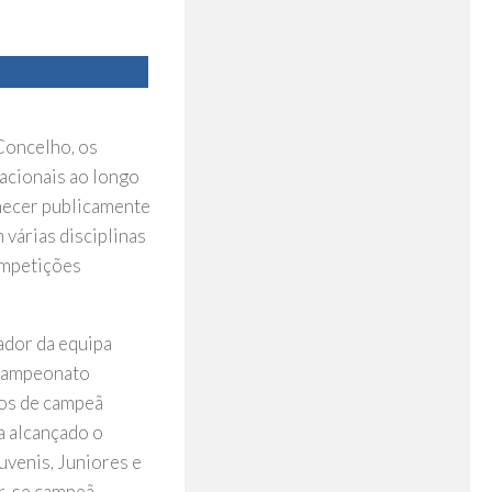
Concelho, os
acionais ao longo
hecer publicamente
 várias disciplinas
ompetições
ador da equipa
 Campeonato
ulos de campeã
a alcançado o
uvenis, Juniores e
ar-se campeã