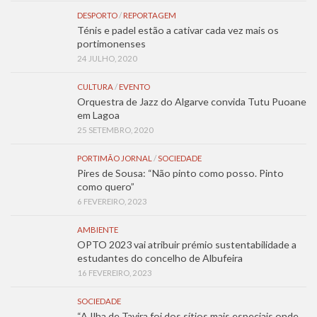
DESPORTO
/
REPORTAGEM
Ténis e padel estão a cativar cada vez mais os
portimonenses
24 JULHO, 2020
CULTURA
/
EVENTO
Orquestra de Jazz do Algarve convida Tutu Puoane
em Lagoa
25 SETEMBRO, 2020
PORTIMÃO JORNAL
/
SOCIEDADE
Pires de Sousa: “Não pinto como posso. Pinto
como quero”
6 FEVEREIRO, 2023
AMBIENTE
OPTO 2023 vai atribuir prémio sustentabilidade a
estudantes do concelho de Albufeira
16 FEVEREIRO, 2023
SOCIEDADE
“A Ilha de Tavira foi dos sítios mais especiais onde