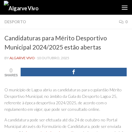
Skip to content
DESPORTO
0
Candidaturas para Mérito Desportivo
Municipal 2024/2025 estão abertas
BY
ALGARVE VIVO
·
10 OUTUBRO, 2025
0
SHARES
O município de Lagoa abriu as candidaturas para o galardão Mérito
Desportivo Municipal, no âmbito da Gala do Desporto Lagoa 25,
referente à época desportiva 2024/2025, de acordo com o
regulamento em vigor, que pode ser consultado online.
A candidatura pode ser efetuada até dia 24 de outubro no Portal
Municipal através do Formulário de Candidatura, pode ser enviada