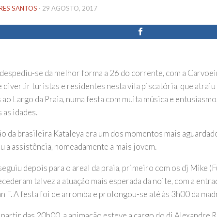
IRES SANTOS
·
29 AGOSTO, 2017
despediu-se da melhor forma a 26 do corrente, com a Carvoei
 divertir turistas e residentes nesta vila piscatória, que atrai
 ao Largo da Praia, numa festa com muita música e entusiasmo
 as idades.
ão da brasileira Kataleya era um dos momentos mais aguardado
iu a assistência, nomeadamente a mais jovem.
seguiu depois para o areal da praia, primeiro com os dj Mike (
ecederam talvez a atuação mais esperada da noite, com a entra
an F. A festa foi de arromba e prolongou-se até às 3h00 da mad
a partir das 20h00, a animação esteve a cargo do dj Alexandre 