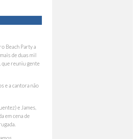
ro Beach Party a
u mais de duas mil
, que reuniu gente
s e a cantora não
Fuentez) e James,
da em cena de
rugada.
Ramos,