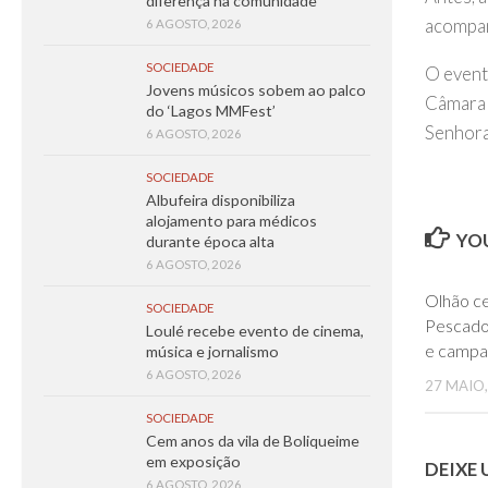
diferença na comunidade
acompan
6 AGOSTO, 2026
SOCIEDADE
O event
Jovens músicos sobem ao palco
Câmara 
do ‘Lagos MMFest’
Senhora
6 AGOSTO, 2026
SOCIEDADE
Albufeira disponibiliza
alojamento para médicos
YOU
durante época alta
6 AGOSTO, 2026
Olhão ce
SOCIEDADE
Pescad
Loulé recebe evento de cinema,
e campa
música e jornalismo
6 AGOSTO, 2026
27 MAIO,
SOCIEDADE
Cem anos da vila de Boliqueime
em exposição
DEIXE
6 AGOSTO, 2026