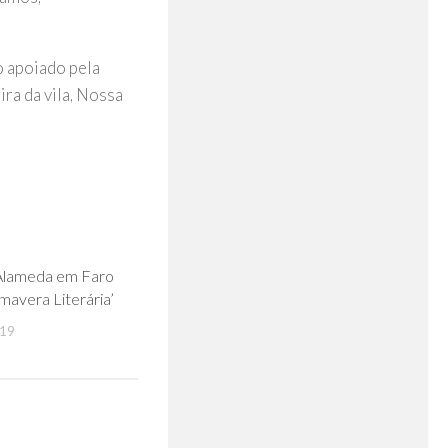
o apoiado pela
ra da vila, Nossa
0
Alameda em Faro
mavera Literária’
019