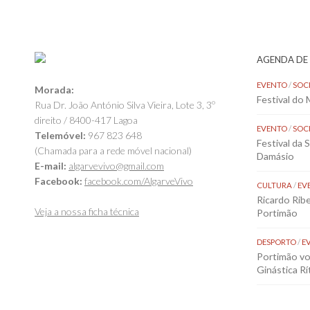
AGENDA DE
EVENTO
/
SOC
Morada:
Festival do
Rua Dr. João António Silva Vieira, Lote 3, 3º
direito / 8400-417 Lagoa
EVENTO
/
SOC
Telemóvel:
967 823 648
Festival da 
(Chamada para a rede móvel nacional)
Damásio
E-mail:
algarvevivo@gmail.com
Facebook:
facebook.com/AlgarveVivo
CULTURA
/
EV
Ricardo Rib
Veja a nossa ficha técnica
Portimão
DESPORTO
/
E
Portimão vol
Ginástica Rí