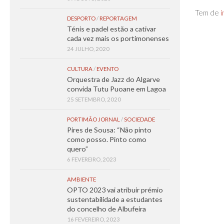
Tem de
i
DESPORTO
/
REPORTAGEM
Ténis e padel estão a cativar
cada vez mais os portimonenses
24 JULHO, 2020
CULTURA
/
EVENTO
Orquestra de Jazz do Algarve
convida Tutu Puoane em Lagoa
25 SETEMBRO, 2020
PORTIMÃO JORNAL
/
SOCIEDADE
Pires de Sousa: “Não pinto
como posso. Pinto como
quero”
6 FEVEREIRO, 2023
AMBIENTE
OPTO 2023 vai atribuir prémio
sustentabilidade a estudantes
do concelho de Albufeira
16 FEVEREIRO, 2023