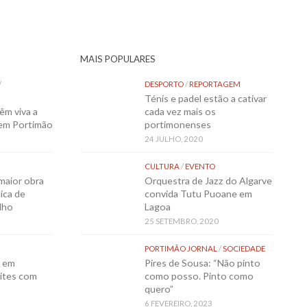
MAIS POPULARES
/
DESPORTO
/
REPORTAGEM
Ténis e padel estão a cativar
êm viva a
cada vez mais os
 em Portimão
portimonenses
24 JULHO, 2020
CULTURA
/
EVENTO
maior obra
Orquestra de Jazz do Algarve
ica de
convida Tutu Puoane em
lho
Lagoa
25 SETEMBRO, 2020
PORTIMÃO JORNAL
/
SOCIEDADE
o em
Pires de Sousa: “Não pinto
ites com
como posso. Pinto como
quero”
6 FEVEREIRO, 2023