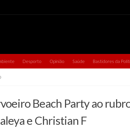
mbiente
Desporto
Opinião
Saúde
Bastidores da Polít
O
voeiro Beach Party ao rubr
aleya e Christian F