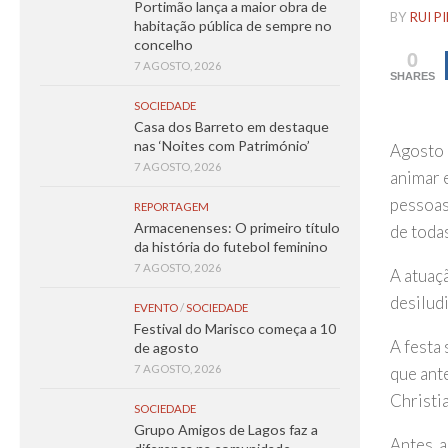
Portimão lança a maior obra de
BY
RUI P
habitação pública de sempre no
concelho
0
7 AGOSTO, 2026
SHARES
SOCIEDADE
Casa dos Barreto em destaque
nas ‘Noites com Património’
Agosto 
7 AGOSTO, 2026
animar e
pessoas
REPORTAGEM
Armacenenses: O primeiro título
de todas
da história do futebol feminino
7 AGOSTO, 2026
A atuaç
desilud
EVENTO
/
SOCIEDADE
Festival do Marisco começa a 10
A festa 
de agosto
7 AGOSTO, 2026
que ant
Christi
SOCIEDADE
Grupo Amigos de Lagos faz a
Antes, 