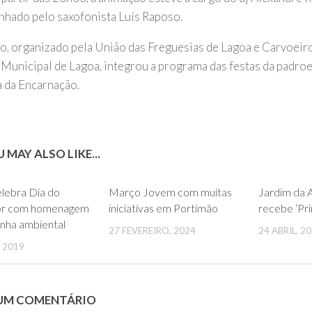
hado pelo saxofonista Luís Raposo.
o, organizado pela União das Freguesias de Lagoa e Carvoeir
Municipal de Lagoa, integrou a programa das festas da padroei
 da Encarnação.
 MAY ALSO LIKE...
0
0
lebra Dia do
Março Jovem com muitas
Jardim da 
or com homenagem
iniciativas em Portimão
recebe ‘Pri
nha ambiental
27 FEVEREIRO, 2024
24 ABRIL, 2
 2019
 UM COMENTÁRIO