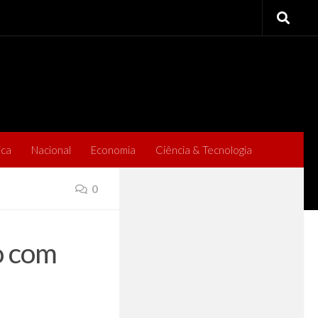
ica
Nacional
Economia
Ciência & Tecnologia
0
o com