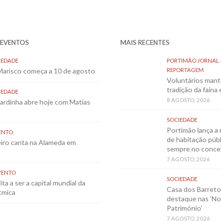
 EVENTOS
MAIS RECENTES
IEDADE
PORTIMÃO JORNAL
 Marisco começa a 10 de agosto
REPORTAGEM
Voluntários mant
tradição da faina
IEDADE
8 AGOSTO, 2026
Sardinha abre hoje com Matias
SOCIEDADE
Portimão lança a 
ENTO
de habitação públ
eiro canta na Alameda em
sempre no conce
7 AGOSTO, 2026
VENTO
SOCIEDADE
ta a ser a capital mundial da
Casa dos Barret
tmica
destaque nas ‘No
Património’
7 AGOSTO, 2026