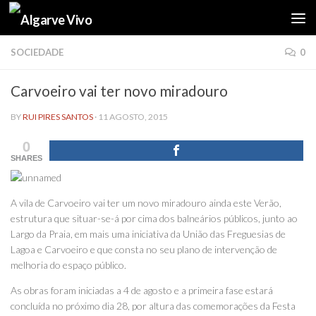
Skip to content
SOCIEDADE
0
Carvoeiro vai ter novo miradouro
BY
RUI PIRES SANTOS
·
11 AGOSTO, 2015
0
SHARES
A vila de Carvoeiro vai ter um novo miradouro ainda este Verão,
estrutura que situar-se-á por cima dos balneários públicos, junto ao
Largo da Praia, em mais uma iniciativa da União das Freguesias de
Lagoa e Carvoeiro e que consta no seu plano de intervenção de
melhoria do espaço público.
As obras foram iniciadas a 4 de agosto e a primeira fase estará
concluída no próximo dia 28, por altura das comemorações da Festa