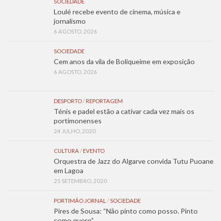
SOCIEDADE
Loulé recebe evento de cinema, música e
jornalismo
6 AGOSTO, 2026
SOCIEDADE
Cem anos da vila de Boliqueime em exposição
6 AGOSTO, 2026
DESPORTO
/
REPORTAGEM
Ténis e padel estão a cativar cada vez mais os
portimonenses
24 JULHO, 2020
CULTURA
/
EVENTO
Orquestra de Jazz do Algarve convida Tutu Puoane
em Lagoa
25 SETEMBRO, 2020
PORTIMÃO JORNAL
/
SOCIEDADE
Pires de Sousa: “Não pinto como posso. Pinto
como quero”