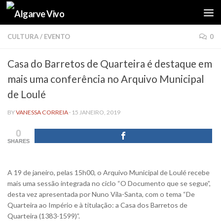
Skip to content
CULTURA
/
EVENTO
0
Casa do Barretos de Quarteira é destaque em
mais uma conferência no Arquivo Municipal
de Loulé
BY
VANESSA CORREIA
·
15 JANEIRO, 2019
0
SHARES
A 19 de janeiro, pelas 15h00, o Arquivo Municipal de Loulé recebe
mais uma sessão integrada no ciclo “O Documento que se segue”,
desta vez apresentada por Nuno Vila-Santa, com o tema “De
Quarteira ao Império e à titulação: a Casa dos Barretos de
Quarteira (1383-1599)”.