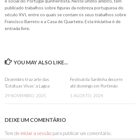
e social do Portugal quinhentista. Neste último âmbito, tem
publicado trabalhos sobre figuras da nobreza portuguesa do
século XVI, entre os quais se contam os seus trabalhos sobre
Francisco Barreto e a Casa de Quarteira. Esta iniciativa é de
entrada livre.
YOU MAY ALSO LIKE...
0
0
Dezembro traz arte das
Festival da Sardinha decorre
‘Estátuas Vivas’ a Lagoa
até domingo em Portimão
29 NOVEMBRO, 2025
1 AGOSTO, 2024
DEIXE UM COMENTÁRIO
Tem de
iniciar a sessão
para publicar um comentário.