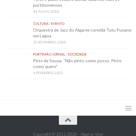
portimonenses
24 JULHO, 2020
CULTURA
/
EVENTO
Orquestra de Jazz do Algarve convida Tutu Puoane
em Lagoa
25 SETEMBRO, 2020
PORTIMÃO JORNAL
/
SOCIEDADE
Pires de Sousa: “Não pinto como posso. Pinto
como quero”
6 FEVEREIRO, 2023
Copyright © 2011/2020 - Algarve Vivo