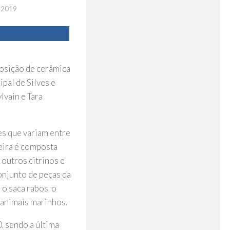
 2019
posição de cerâmica
pal de Silves e
lvain e Tara
es que variam entre
meira é composta
 outros citrinos e
onjunto de peças da
, o saca rabos, o
 animais marinhos.
, sendo a última