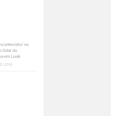
0
esconhecidos’ no
o Solar da
va em Loulé
O, 2019