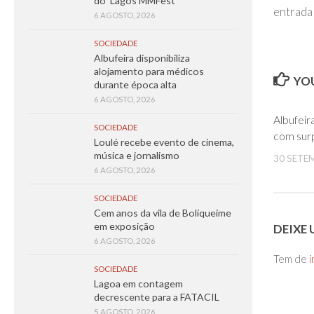
do ‘Lagos MMFest’
entrada
6 AGOSTO, 2026
SOCIEDADE
Albufeira disponibiliza
alojamento para médicos
YOU
durante época alta
6 AGOSTO, 2026
Albufeir
SOCIEDADE
com sur
Loulé recebe evento de cinema,
música e jornalismo
30 SETE
6 AGOSTO, 2026
SOCIEDADE
Cem anos da vila de Boliqueime
em exposição
DEIXE
6 AGOSTO, 2026
Tem de
i
SOCIEDADE
Lagoa em contagem
decrescente para a FATACIL
5 AGOSTO, 2026