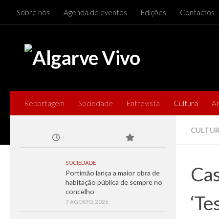
Sobre nós
Agenda de eventos
Edições
Contactos
Skip to content
Reportagem
Sociedade
Entrevista
Cultura
A
CULTU
SOCIEDADE
Cas
Portimão lança a maior obra de
habitação pública de sempre no
concelho
‘Te
7 AGOSTO, 2026