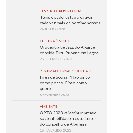
DESPORTO
/
REPORTAGEM
Ténis e padel estão a cativar
cada vez mais os portimonenses
24 JULHO, 2020
CULTURA
/
EVENTO
Orquestra de Jazz do Algarve
convida Tutu Puoane em Lagoa
25 SETEMBRO, 2020
PORTIMÃO JORNAL
/
SOCIEDADE
Pires de Sousa: “Não pinto
como posso. Pinto como
quero”
6 FEVEREIRO, 2023
AMBIENTE
OPTO 2023 vai atribuir prémio
sustentabilidade a estudantes
do concelho de Albufeira
16 FEVEREIRO, 2023