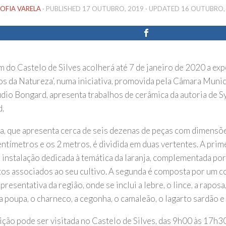
OFIA VARELA
· PUBLISHED
17 OUTUBRO, 2019
· UPDATED
16 OUTUBRO,
m do Castelo de Silves acolherá até 7 de janeiro de 2020 a ex
os da Natureza’, numa iniciativa, promovida pela Câmara Munici
udio Bongard, apresenta trabalhos de cerâmica da autoria de Sy
.
a, que apresenta cerca de seis dezenas de peças com dimensõ
entímetros e os 2 metros, é dividida em duas vertentes. A pri
 instalação dedicada à temática da laranja, complementada por
os associados ao seu cultivo. A segunda é composta por um c
presentativa da região, onde se inclui a lebre, o lince, a raposa
a poupa, o charneco, a cegonha, o camaleão, o lagarto sardão e
ição pode ser visitada no Castelo de Silves, das 9h00 às 17h30