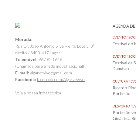
AGENDA DE
EVENTO
/
SOC
Morada:
Festival do
Rua Dr. João António Silva Vieira, Lote 3, 3º
direito / 8400-417 Lagoa
EVENTO
/
SOC
Telemóvel:
967 823 648
Festival da 
(Chamada para a rede móvel nacional)
Damásio
E-mail:
algarvevivo@gmail.com
Facebook:
facebook.com/AlgarveVivo
CULTURA
/
EV
Ricardo Rib
Veja a nossa ficha técnica
Portimão
DESPORTO
/
E
Portimão vol
Ginástica Rí