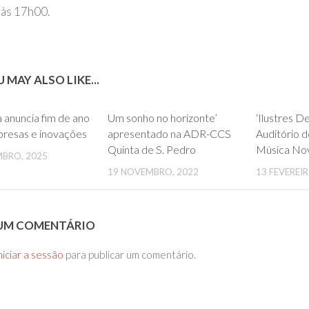
 às 17h00.
 MAY ALSO LIKE...
0
0
a anuncia fim de ano
Um sonho no horizonte’
‘Ilustres D
presas e inovações
apresentado na ADR-CCS
Auditório d
Quinta de S. Pedro
Música No
MBRO, 2025
19 NOVEMBRO, 2022
13 FEVEREIR
 UM COMENTÁRIO
niciar a sessão
para publicar um comentário.