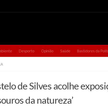
mbiente
Desporto
Opinião
Saúde
Bastidores da Polít
RA
telo de Silves acolhe exposi
souros da natureza’