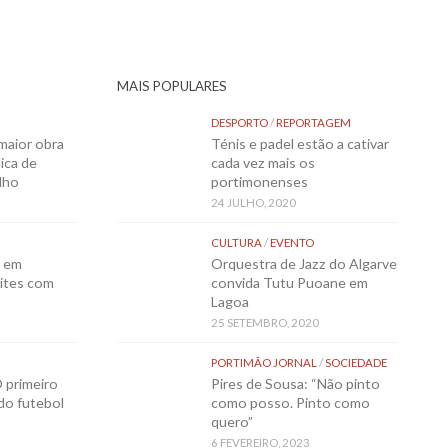
MAIS POPULARES
DESPORTO
/
REPORTAGEM
maior obra
Ténis e padel estão a cativar
ica de
cada vez mais os
lho
portimonenses
24 JULHO, 2020
CULTURA
/
EVENTO
o em
Orquestra de Jazz do Algarve
ites com
convida Tutu Puoane em
Lagoa
25 SETEMBRO, 2020
PORTIMÃO JORNAL
/
SOCIEDADE
 primeiro
Pires de Sousa: “Não pinto
 do futebol
como posso. Pinto como
quero”
6 FEVEREIRO, 2023