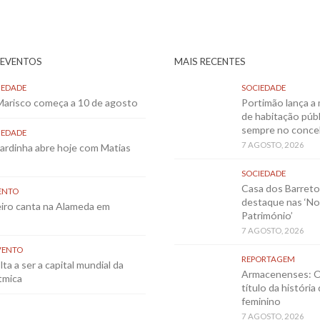
 EVENTOS
MAIS RECENTES
IEDADE
SOCIEDADE
 Marisco começa a 10 de agosto
Portimão lança a 
de habitação públ
sempre no conce
IEDADE
7 AGOSTO, 2026
Sardinha abre hoje com Matias
SOCIEDADE
Casa dos Barret
ENTO
destaque nas ‘No
eiro canta na Alameda em
Património’
7 AGOSTO, 2026
VENTO
REPORTAGEM
ta a ser a capital mundial da
Armacenenses: O
tmica
título da história
feminino
7 AGOSTO, 2026