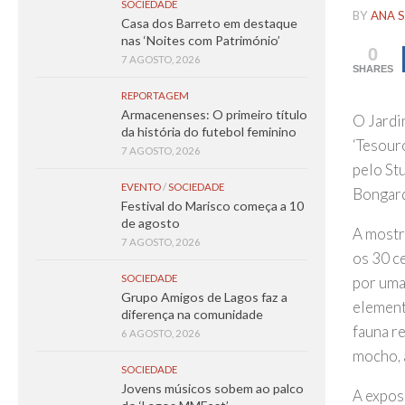
SOCIEDADE
BY
ANA S
Casa dos Barreto em destaque
nas ‘Noites com Património’
0
7 AGOSTO, 2026
SHARES
REPORTAGEM
Armacenenses: O primeiro título
O Jardi
da história do futebol feminino
‘Tesour
7 AGOSTO, 2026
pelo St
EVENTO
/
SOCIEDADE
Bongard
Festival do Marisco começa a 10
de agosto
A mostr
7 AGOSTO, 2026
os 30 c
SOCIEDADE
por uma
Grupo Amigos de Lagos faz a
element
diferença na comunidade
fauna re
6 AGOSTO, 2026
mocho, 
SOCIEDADE
Jovens músicos sobem ao palco
A expos