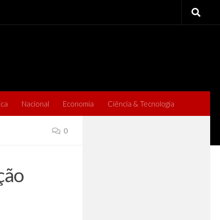
ica
Nacional
Economia
Ciência & Tecnologia
0
ção