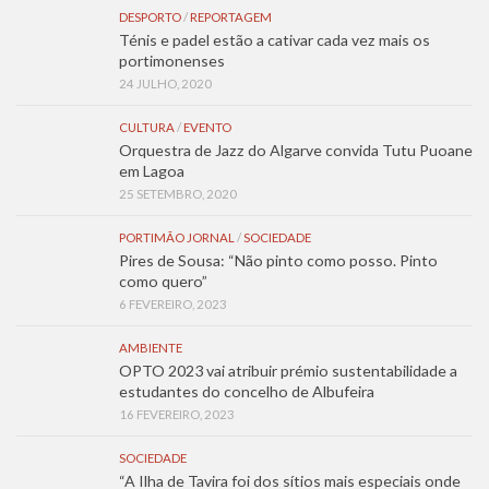
DESPORTO
/
REPORTAGEM
Ténis e padel estão a cativar cada vez mais os
portimonenses
24 JULHO, 2020
CULTURA
/
EVENTO
Orquestra de Jazz do Algarve convida Tutu Puoane
em Lagoa
25 SETEMBRO, 2020
PORTIMÃO JORNAL
/
SOCIEDADE
Pires de Sousa: “Não pinto como posso. Pinto
como quero”
6 FEVEREIRO, 2023
AMBIENTE
OPTO 2023 vai atribuir prémio sustentabilidade a
estudantes do concelho de Albufeira
16 FEVEREIRO, 2023
SOCIEDADE
“A Ilha de Tavira foi dos sítios mais especiais onde