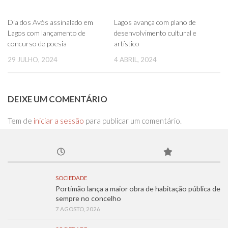
0
0
Dia dos Avós assinalado em
Lagos avança com plano de
Lagos com lançamento de
desenvolvimento cultural e
concurso de poesia
artístico
29 JULHO, 2024
4 ABRIL, 2024
DEIXE UM COMENTÁRIO
Tem de
iniciar a sessão
para publicar um comentário.
SOCIEDADE
Portimão lança a maior obra de habitação pública de
sempre no concelho
7 AGOSTO, 2026