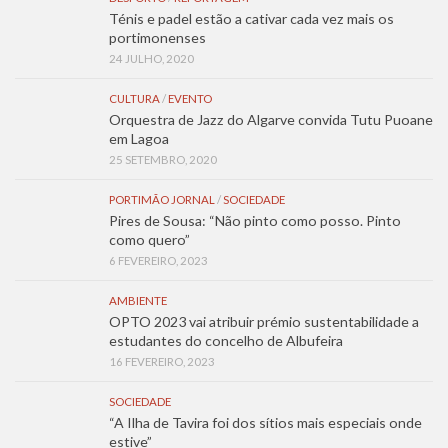
Ténis e padel estão a cativar cada vez mais os
portimonenses
24 JULHO, 2020
CULTURA
/
EVENTO
Orquestra de Jazz do Algarve convida Tutu Puoane
em Lagoa
25 SETEMBRO, 2020
PORTIMÃO JORNAL
/
SOCIEDADE
Pires de Sousa: “Não pinto como posso. Pinto
como quero”
6 FEVEREIRO, 2023
AMBIENTE
OPTO 2023 vai atribuir prémio sustentabilidade a
estudantes do concelho de Albufeira
16 FEVEREIRO, 2023
SOCIEDADE
“A Ilha de Tavira foi dos sítios mais especiais onde
estive”