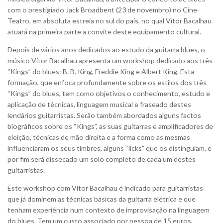
com o prestigiado Jack Broadbent (23 de novembro) no Cine-
Teatro, em absoluta estreia no sul do país, no qual Vítor Bacalhau
atuará na primeira parte a convite deste equipamento cultural.
Depois de vários anos dedicados ao estudo da guitarra blues, o
músico Vítor Bacalhau apresenta um workshop dedicado aos três
“Kings” do blues: B. B. King, Freddie King e Albert King. Esta
formação, que enfoca profundamente sobre os estilos dos três
“Kings” do blues, tem como objetivos o conhecimento, estudo e
aplicação de técnicas, linguagem musical e fraseado destes
lendários guitarristas. Serão também abordados alguns factos
biográficos sobre os “Kings”, as suas guitarras e amplificadores de
eleição, técnicas de mão direita e a forma como as mesmas
influenciaram os seus timbres, alguns “licks” que os distinguiam, e
por fim será dissecado um solo completo de cada um destes
guitarristas.
Este workshop com Vítor Bacalhau é indicado para guitarristas
que já dominem as técnicas básicas da guitarra elétrica e que
tenham experiência num contexto de improvisação na linguagem
do blues. Tem um custo associado por pessoa de 15 euros,