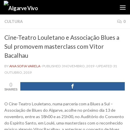
Skip to content
CULTURA
0
Cine-Teatro Louletano e Associação Blues a
Sul promovem masterclass com Vítor
Bacalhau
BY
ANA SOFIA VARELA
· PUBLISHED
3 NOVEMBRO, 2019
· UPDATED
31
OUTUBRO, 2019
0
SHARES
O Cine-Teatro Louletano, numa parceria com a Blues a Sul –
Associação de Blues do Algarve, acolhe no próximo dia 13 de
novembro, entre as 18h00 e as 21h00, no Auditório do Convento
do Espírito Santo, em Loulé, uma masterclass com o reconhecido
músico algarvio Vítor Bacalhau, a antecipar o concerto de blues