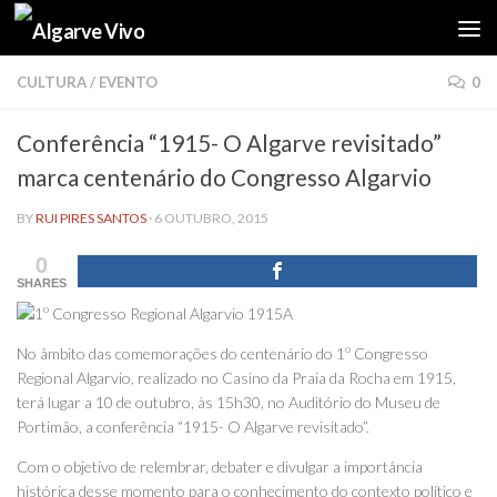
Skip to content
CULTURA
/
EVENTO
0
Conferência “1915- O Algarve revisitado”
marca centenário do Congresso Algarvio
BY
RUI PIRES SANTOS
·
6 OUTUBRO, 2015
0
SHARES
No âmbito das comemorações do centenário do 1º Congresso
Regional Algarvio, realizado no Casino da Praia da Rocha em 1915,
terá lugar a 10 de outubro, às 15h30, no Auditório do Museu de
Portimão, a conferência “1915- O Algarve revisitado”.
Com o objetivo de relembrar, debater e divulgar a importância
histórica desse momento para o conhecimento do contexto político e