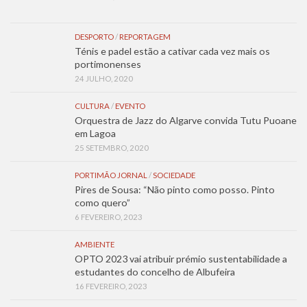
DESPORTO
/
REPORTAGEM
Ténis e padel estão a cativar cada vez mais os
portimonenses
24 JULHO, 2020
CULTURA
/
EVENTO
Orquestra de Jazz do Algarve convida Tutu Puoane
em Lagoa
25 SETEMBRO, 2020
PORTIMÃO JORNAL
/
SOCIEDADE
Pires de Sousa: “Não pinto como posso. Pinto
como quero”
6 FEVEREIRO, 2023
AMBIENTE
OPTO 2023 vai atribuir prémio sustentabilidade a
estudantes do concelho de Albufeira
16 FEVEREIRO, 2023