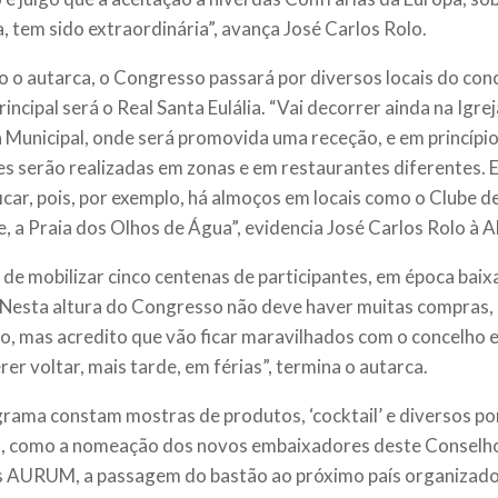
, tem sido extraordinária”, avança José Carlos Rolo.
 o autarca, o Congresso passará por diversos locais do con
incipal será o Real Santa Eulália. “Vai decorrer ainda na Igrej
Municipal, onde será promovida uma receção, e em princípi
es serão realizadas em zonas e em restaurantes diferentes. 
ficar, pois, por exemplo, há almoços em locais como o Clube 
, a Praia dos Olhos de Água”, evidencia José Carlos Rolo à A
 de mobilizar cinco centenas de participantes, em época baixa
 “Nesta altura do Congresso não deve haver muitas compras
, mas acredito que vão ficar maravilhados com o concelho e
rer voltar, mais tarde, em férias”, termina o autarca.
rama constam mostras de produtos, ‘cocktail’ e diversos pon
como a nomeação dos novos embaixadores deste Conselho,
 AURUM, a passagem do bastão ao próximo país organizador