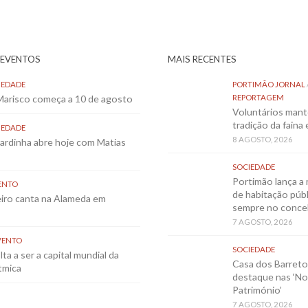
 EVENTOS
MAIS RECENTES
IEDADE
PORTIMÃO JORNAL
 Marisco começa a 10 de agosto
REPORTAGEM
Voluntários mant
tradição da faina
IEDADE
8 AGOSTO, 2026
Sardinha abre hoje com Matias
SOCIEDADE
Portimão lança a 
ENTO
de habitação públ
eiro canta na Alameda em
sempre no conce
7 AGOSTO, 2026
VENTO
SOCIEDADE
ta a ser a capital mundial da
Casa dos Barret
tmica
destaque nas ‘No
Património’
7 AGOSTO, 2026