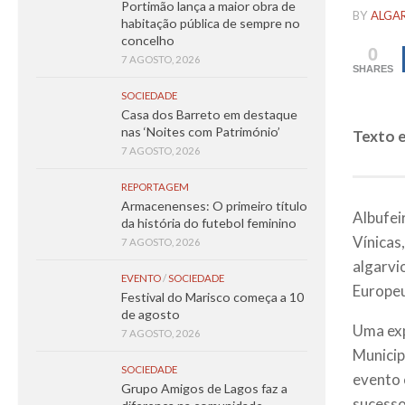
Portimão lança a maior obra de
BY
ALGA
habitação pública de sempre no
concelho
0
7 AGOSTO, 2026
SHARES
SOCIEDADE
Casa dos Barreto em destaque
nas ‘Noites com Património’
Texto e
7 AGOSTO, 2026
REPORTAGEM
Armacenenses: O primeiro título
Albufei
da história do futebol feminino
Vínicas
7 AGOSTO, 2026
algarvi
EVENTO
/
SOCIEDADE
Europeu
Festival do Marisco começa a 10
de agosto
Uma exp
7 AGOSTO, 2026
Municip
SOCIEDADE
evento 
Grupo Amigos de Lagos faz a
sucesso