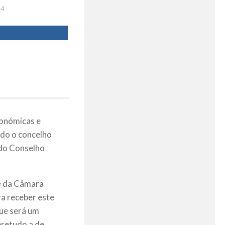
24
ronómicas e
ndo o concelho
 do Conselho
te da Câmara
ra receber este
que será um
bretudo a de