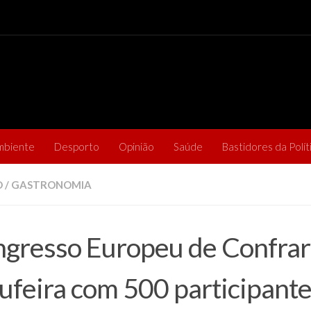
mbiente
Desporto
Opinião
Saúde
Bastidores da Polít
O
/
GASTRONOMIA
gresso Europeu de Confrar
ufeira com 500 participant