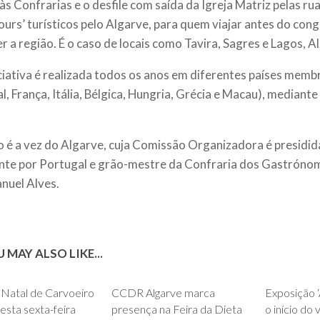
às Confrarias e o desfile com saída da Igreja Matriz pelas ru
tours’ turísticos pelo Algarve, para quem viajar antes do con
r a região. É o caso de locais como Tavira, Sagres e Lagos, A
iciativa é realizada todos os anos em diferentes países memb
l, França, Itália, Bélgica, Hungria, Grécia e Macau), mediant
o é a vez do Algarve, cuja Comissão Organizadora é presidida
nte por Portugal e grão-mestre da Confraria dos Gastróno
nuel Alves.
 MAY ALSO LIKE...
0
0
 Natal de Carvoeiro
CCDR Algarve marca
Exposição 
sta sexta-feira
presença na Feira da Dieta
o início do