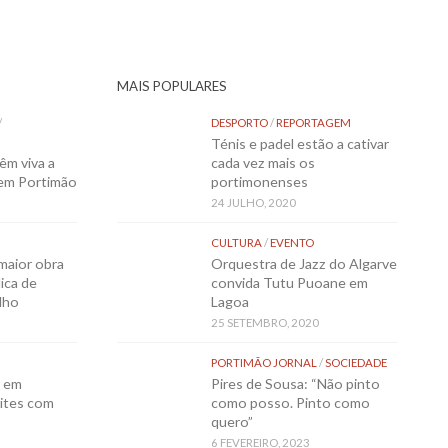
MAIS POPULARES
/
DESPORTO
/
REPORTAGEM
Ténis e padel estão a cativar
êm viva a
cada vez mais os
 em Portimão
portimonenses
24 JULHO, 2020
CULTURA
/
EVENTO
maior obra
Orquestra de Jazz do Algarve
ica de
convida Tutu Puoane em
lho
Lagoa
25 SETEMBRO, 2020
PORTIMÃO JORNAL
/
SOCIEDADE
o em
Pires de Sousa: “Não pinto
ites com
como posso. Pinto como
quero”
6 FEVEREIRO, 2023