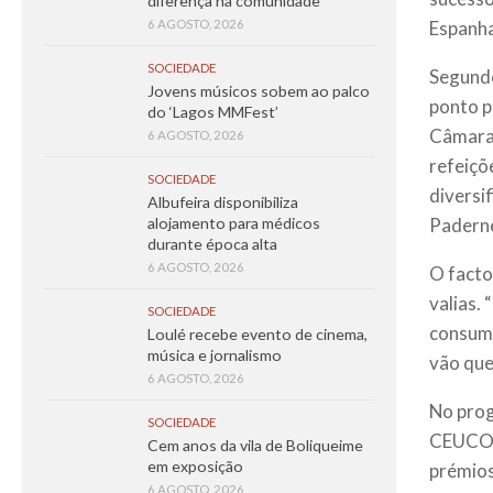
diferença na comunidade
Espanha
6 AGOSTO, 2026
SOCIEDADE
Segundo
Jovens músicos sobem ao palco
ponto pr
do ‘Lagos MMFest’
Câmara 
6 AGOSTO, 2026
refeiçõ
SOCIEDADE
diversi
Albufeira disponibiliza
Paderne
alojamento para médicos
durante época alta
6 AGOSTO, 2026
O facto
valias.
SOCIEDADE
consumo
Loulé recebe evento de cinema,
música e jornalismo
vão que
6 AGOSTO, 2026
No prog
SOCIEDADE
CEUCO, 
Cem anos da vila de Boliqueime
em exposição
prémios
6 AGOSTO, 2026