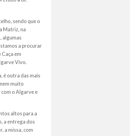
celho, sendo que o
a Matriz, na
o, algumas
Estamos a procurar
de Caça em
lgarve Vivo.
, é outra das mais
, nem muito
 com o Algarve e
tos altos para a
 a entrega dos
, a missa, com