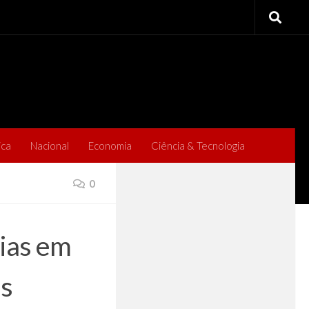
ica
Nacional
Economia
Ciência & Tecnologia
0
ias em
es