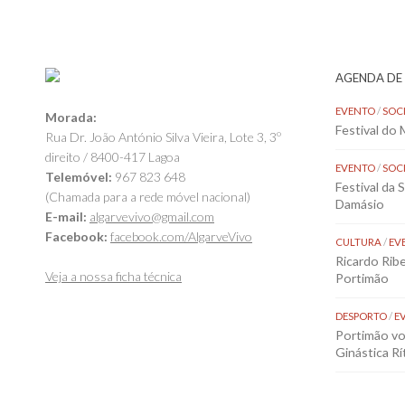
AGENDA DE
EVENTO
/
SOC
Morada:
Festival do
Rua Dr. João António Silva Vieira, Lote 3, 3º
direito / 8400-417 Lagoa
EVENTO
/
SOC
Telemóvel:
967 823 648
Festival da 
(Chamada para a rede móvel nacional)
Damásio
E-mail:
algarvevivo@gmail.com
Facebook:
facebook.com/AlgarveVivo
CULTURA
/
EV
Ricardo Rib
Veja a nossa ficha técnica
Portimão
DESPORTO
/
E
Portimão vol
Ginástica Rí