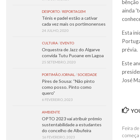
bênção 
ainda ‘
DESPORTO
/
REPORTAGEM
Ténis e padel estão a cativar
conhece
cada vez mais os portimonenses
24 JULHO, 2020
Esta in
Portuga
CULTURA
/
EVENTO
prévia.
Orquestra de Jazz do Algarve
convida Tutu Puoane em Lagoa
Este an
25 SETEMBRO, 2020
preside
PORTIMÃO JORNAL
/
SOCIEDADE
José Ma
Pires de Sousa: “Não pinto
como posso. Pinto como
quero”
6 FEVEREIRO, 2023
YOU
AMBIENTE
OPTO 2023 vai atribuir prémio
sustentabilidade a estudantes
Feira de
do concelho de Albufeira
começa e
16 FEVEREIRO, 2023