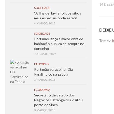
14 DEZE
SOCIEDADE
“A Ilha de Tavira foi dos sítios
mais especiais onde estive”
4 MARÇO, 2015
DEIXE
SOCIEDADE
Portimão lança a maior obra de
Tem de
i
habitação pública de sempre no
concelho
7 AGOSTO, 2026
DESPORTO
Portimão vai acolher Dia
Paralímpico na Escola
3 MARÇO, 2015
ECONOMIA
Secretário de Estado dos
Negócios Estrangeiros visitou
porto de Sines
3 MARÇO, 2015