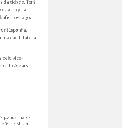
as da cidade. Terá
gresso e quiser
lbufeira e Lagoa.
ros (Espanha,
e uma candidatura
 pelo vice-
mos do Algarve
0
‘Aquarius’ marca
 verão no Museu