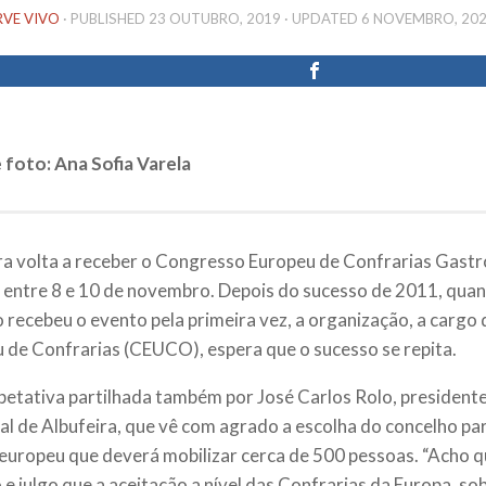
RVE VIVO
· PUBLISHED
23 OUTUBRO, 2019
· UPDATED
6 NOVEMBRO, 20
 foto: Ana Sofia Varela
ra volta a receber o Congresso Europeu de Confrarias Gast
, entre 8 e 10 de novembro. Depois do sucesso de 2011, qua
o recebeu o evento pela primeira vez, a organização, a cargo
 de Confrarias (CEUCO), espera que o sucesso se repita.
etativa partilhada também por José Carlos Rolo, presiden
al de Albufeira, que vê com agrado a escolha do concelho pa
europeu que deverá mobilizar cerca de 500 pessoas. “Acho 
 e julgo que a aceitação a nível das Confrarias da Europa, so