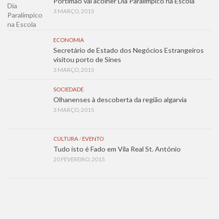
Portimão vai acolher Dia Paralímpico na Escola
3 MARÇO, 2015
ECONOMIA
Secretário de Estado dos Negócios Estrangeiros
visitou porto de Sines
3 MARÇO, 2015
SOCIEDADE
Olhanenses à descoberta da região algarvia
3 MARÇO, 2015
CULTURA
/
EVENTO
Tudo isto é Fado em Vila Real St. António
20 FEVEREIRO, 2015