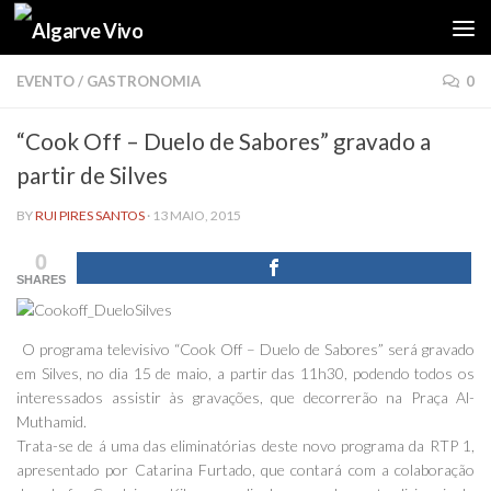
Skip to content
EVENTO
/
GASTRONOMIA
0
“Cook Off – Duelo de Sabores” gravado a
partir de Silves
BY
RUI PIRES SANTOS
·
13 MAIO, 2015
0
SHARES
O programa televisivo “Cook Off – Duelo de Sabores” será gravado
em Silves, no dia 15 de maio, a partir das 11h30, podendo todos os
interessados assistir às gravações, que decorrerão na Praça Al-
Muthamid.
Trata-se de á uma das eliminatórias deste novo programa da RTP 1,
apresentado por Catarina Furtado, que contará com a colaboração