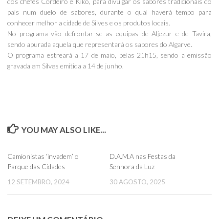
dos chefes Cordeiro e Kiko, para divulgar os sabores tradicionais do
país num duelo de sabores, durante o qual haverá tempo para
conhecer melhor a cidade de Silves e os produtos locais.
No programa vão defrontar-se as equipas de Aljezur e de Tavira,
sendo apurada aquela que representará os sabores do Algarve.
O programa estreará a 17 de maio, pelas 21h15, sendo a emissão
gravada em Silves emitida a 14 de junho.
YOU MAY ALSO LIKE...
0
0
Camionistas ‘invadem’ o
D.A.M.A nas Festas da
Parque das Cidades
Senhora da Luz
12 SETEMBRO, 2024
30 AGOSTO, 2025