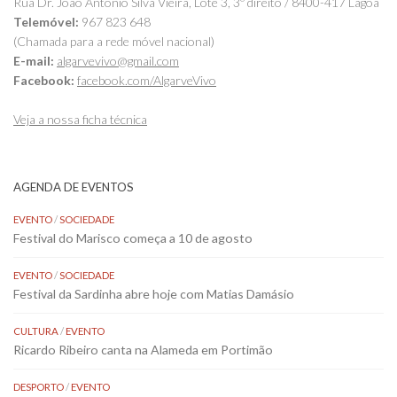
Rua Dr. João António Silva Vieira, Lote 3, 3º direito / 8400-417 Lagoa
Telemóvel:
967 823 648
(Chamada para a rede móvel nacional)
E-mail:
algarvevivo@gmail.com
Facebook:
facebook.com/AlgarveVivo
Veja a nossa ficha técnica
AGENDA DE EVENTOS
EVENTO
/
SOCIEDADE
Festival do Marisco começa a 10 de agosto
EVENTO
/
SOCIEDADE
Festival da Sardinha abre hoje com Matias Damásio
CULTURA
/
EVENTO
Ricardo Ribeiro canta na Alameda em Portimão
DESPORTO
/
EVENTO