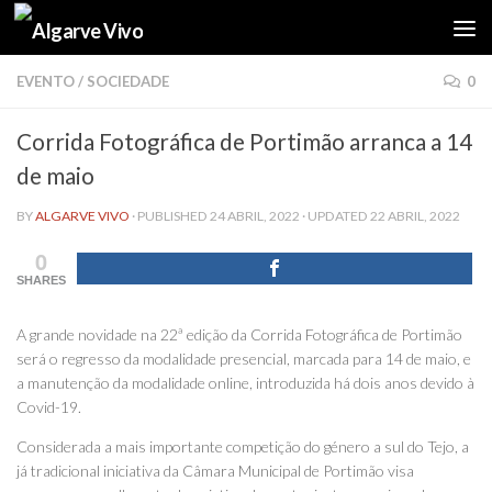
Skip to content
EVENTO
/
SOCIEDADE
0
Corrida Fotográfica de Portimão arranca a 14
de maio
BY
ALGARVE VIVO
· PUBLISHED
24 ABRIL, 2022
· UPDATED
22 ABRIL, 2022
0
SHARES
A grande novidade na 22ª edição da Corrida Fotográfica de Portimão
será o regresso da modalidade presencial, marcada para 14 de maio, e
a manutenção da modalidade online, introduzida há dois anos devido à
Covid-19.
Considerada a mais importante competição do género a sul do Tejo, a
já tradicional iniciativa da Câmara Municipal de Portimão visa