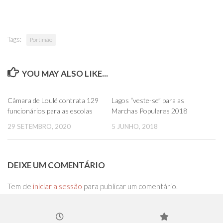
Tags:
Portimão
YOU MAY ALSO LIKE...
0
0
Câmara de Loulé contrata 129
Lagos “veste-se” para as
funcionários para as escolas
Marchas Populares 2018
29 SETEMBRO, 2020
5 JUNHO, 2018
DEIXE UM COMENTÁRIO
Tem de
iniciar a sessão
para publicar um comentário.