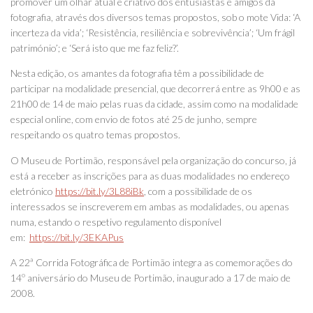
promover um olhar atual e criativo dos entusiastas e amigos da
fotografia, através dos diversos temas propostos, sob o mote Vida: ‘A
incerteza da vida’; ‘Resistência, resiliência e sobrevivência’; ‘Um frágil
património’; e ‘Será isto que me faz feliz?’.
Nesta edição, os amantes da fotografia têm a possibilidade de
participar na modalidade presencial, que decorrerá entre as 9h00 e as
21h00 de 14 de maio pelas ruas da cidade, assim como na modalidade
especial online, com envio de fotos até 25 de junho, sempre
respeitando os quatro temas propostos.
O Museu de Portimão, responsável pela organização do concurso, já
está a receber as inscrições para as duas modalidades no endereço
eletrónico
https://bit.ly/3L88iBk
, com a possibilidade de os
interessados se inscreverem em ambas as modalidades, ou apenas
numa, estando o respetivo regulamento disponível
em:
https://bit.ly/3EKAPus
A 22ª Corrida Fotográfica de Portimão integra as comemorações do
14º aniversário do Museu de Portimão, inaugurado a 17 de maio de
2008.