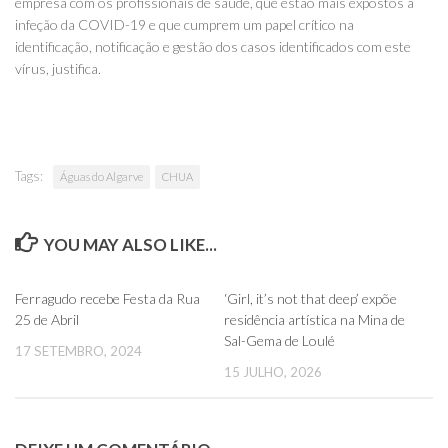
empresa com os profissionais de saúde, que estão mais expostos à
infeção da COVID-19 e que cumprem um papel crítico na
identificação, notificação e gestão dos casos identificados com este
vírus, justifica.
Tags:
Águas do Algarve
CHUA
YOU MAY ALSO LIKE...
0
0
Ferragudo recebe Festa da Rua
‘Girl, it’s not that deep’ expõe
25 de Abril
residência artística na Mina de
Sal-Gema de Loulé
17 SETEMBRO, 2024
15 JULHO, 2026