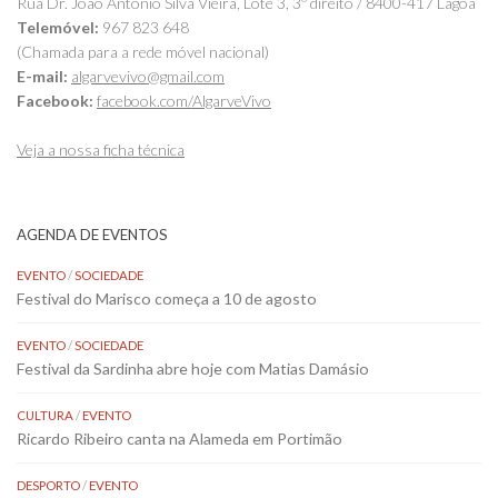
Rua Dr. João António Silva Vieira, Lote 3, 3º direito / 8400-417 Lagoa
Telemóvel:
967 823 648
(Chamada para a rede móvel nacional)
E-mail:
algarvevivo@gmail.com
Facebook:
facebook.com/AlgarveVivo
Veja a nossa ficha técnica
AGENDA DE EVENTOS
EVENTO
/
SOCIEDADE
Festival do Marisco começa a 10 de agosto
EVENTO
/
SOCIEDADE
Festival da Sardinha abre hoje com Matias Damásio
CULTURA
/
EVENTO
Ricardo Ribeiro canta na Alameda em Portimão
DESPORTO
/
EVENTO