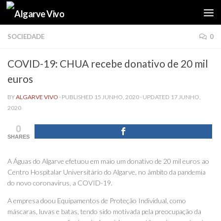
Skip to content
SOCIEDADE
0
COVID-19: CHUA recebe donativo de 20 mil
euros
BY
ALGARVE VIVO
· PUBLISHED
15 JUNHO, 2020
· UPDATED
17 JUNHO,
2020
0
SHARES
A Águas do Algarve efetuou em maio um donativo de 20 mil euros ao
Centro Hospitalar Universitário do Algarve, no âmbito da pandemia
do novo coronavírus, a COVID-19.
A empresa doou Equipamentos de Proteção Individual, como
máscaras, luvas e batas, tendo sido motivada pela preocupação da