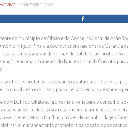
RVE VIVO
·
12 OUTUBRO, 2023
dente do Município de Olhão e do Conselho Local de Ação Soc
António Miguel Pina, e a coordenadora nacional da Garantia par
, assinaram, esta segunda-feira, 9 de outubro, um protocolo de
ntação e acompanhamento do Núcleo Local da Garantia para a
o.
e protocolo pretende-se, segundo a autarquia olhanense, pro
elho da pobreza e do risco, para que não venham a estar em pe
ão do NLGPI de Olhão será uma mais-valia para o concelho, ao 
ra especialmente dedicada a responder eficazmente às vulnera
s, jovens e respetivas famílias, através de uma abordagem inte
sciplinar, simultaneamente promotora da coesão e do desenvo