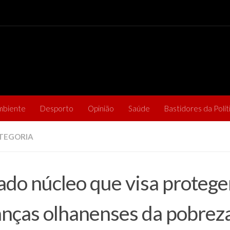
mbiente
Desporto
Opinião
Saúde
Bastidores da Polít
TEGORIA
ado núcleo que visa protege
anças olhanenses da pobrez