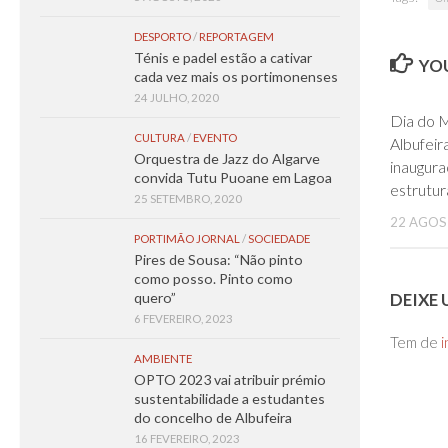
DESPORTO
/
REPORTAGEM
Ténis e padel estão a cativar
YOU
cada vez mais os portimonenses
24 JULHO, 2020
Dia do M
CULTURA
/
EVENTO
Albufeir
Orquestra de Jazz do Algarve
inaugur
convida Tutu Puoane em Lagoa
estrutur
25 SETEMBRO, 2020
22 AGOS
PORTIMÃO JORNAL
/
SOCIEDADE
Pires de Sousa: “Não pinto
como posso. Pinto como
DEIXE
quero”
6 FEVEREIRO, 2023
Tem de
i
AMBIENTE
OPTO 2023 vai atribuir prémio
sustentabilidade a estudantes
do concelho de Albufeira
16 FEVEREIRO, 2023