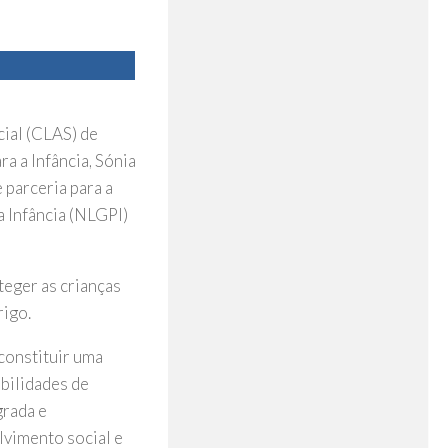
ial (CLAS) de
a a Infância, Sónia
 parceria para a
 Infância (NLGPI)
teger as crianças
rigo.
constituir uma
bilidades de
grada e
lvimento social e