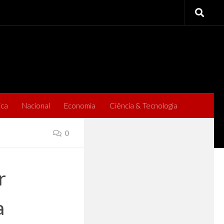
ica
Nacional
Economia
Ciência & Tecnologia
0
r
a