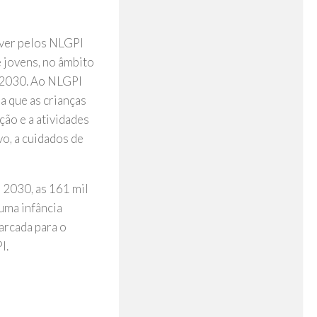
lver pelos NLGPI
e jovens, no âmbito
2-2030. Ao NLGPI
a que as crianças
ção e a atividades
vo, a cuidados de
é 2030, as 161 mil
uma infância
arcada para o
I.