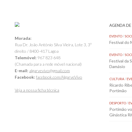
AGENDA DE
EVENTO
/
SOC
Morada:
Festival do
Rua Dr. João António Silva Vieira, Lote 3, 3º
direito / 8400-417 Lagoa
EVENTO
/
SOC
Telemóvel:
967 823 648
Festival da 
(Chamada para a rede móvel nacional)
Damásio
E-mail:
algarvevivo@gmail.com
Facebook:
facebook.com/AlgarveVivo
CULTURA
/
EV
Ricardo Rib
Veja a nossa ficha técnica
Portimão
DESPORTO
/
E
Portimão vol
Ginástica Rí