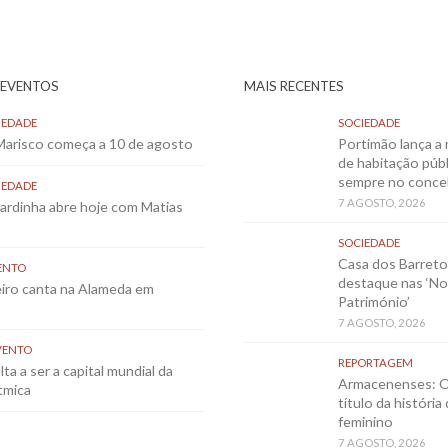
 EVENTOS
MAIS RECENTES
IEDADE
SOCIEDADE
 Marisco começa a 10 de agosto
Portimão lança a 
de habitação públ
sempre no conce
IEDADE
7 AGOSTO, 2026
Sardinha abre hoje com Matias
SOCIEDADE
Casa dos Barret
ENTO
destaque nas ‘No
eiro canta na Alameda em
Património’
7 AGOSTO, 2026
VENTO
REPORTAGEM
ta a ser a capital mundial da
Armacenenses: O
tmica
título da história
feminino
7 AGOSTO, 2026