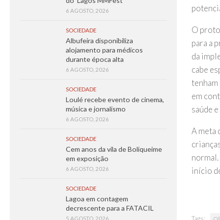
do ‘Lagos MMFest’
potenci
6 AGOSTO, 2026
O proto
SOCIEDADE
Albufeira disponibiliza
para a 
alojamento para médicos
da impl
durante época alta
cabe es
6 AGOSTO, 2026
tenham 
SOCIEDADE
em conte
Loulé recebe evento de cinema,
saúde e
música e jornalismo
6 AGOSTO, 2026
A meta 
SOCIEDADE
criança
Cem anos da vila de Boliqueime
normal.
em exposição
início 
6 AGOSTO, 2026
SOCIEDADE
Lagoa em contagem
decrescente para a FATACIL
Tags:
5 AGOSTO, 2026
Ol