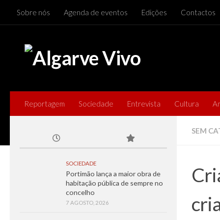
Sobre nós
Agenda de eventos
Edições
Contactos
Skip to content
Reportagem
Sociedade
Entrevista
Cultura
A
SEM CA
SOCIEDADE
Cri
Portimão lança a maior obra de
habitação pública de sempre no
concelho
cri
7 AGOSTO, 2026