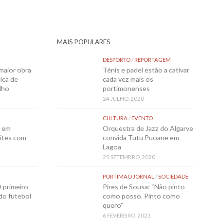
MAIS POPULARES
DESPORTO
/
REPORTAGEM
maior obra
Ténis e padel estão a cativar
ica de
cada vez mais os
lho
portimonenses
24 JULHO, 2020
CULTURA
/
EVENTO
o em
Orquestra de Jazz do Algarve
ites com
convida Tutu Puoane em
Lagoa
25 SETEMBRO, 2020
PORTIMÃO JORNAL
/
SOCIEDADE
 primeiro
Pires de Sousa: “Não pinto
 do futebol
como posso. Pinto como
quero”
6 FEVEREIRO, 2023