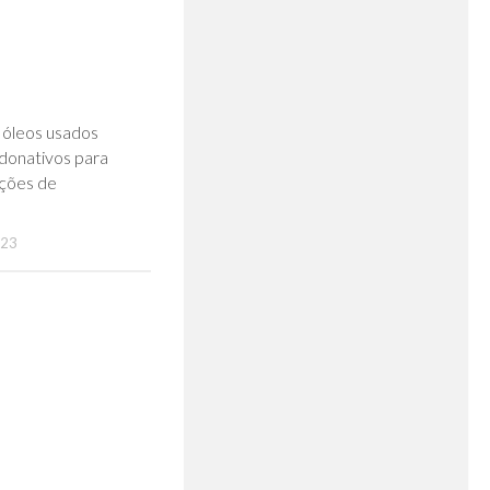
0
 óleos usados
 donativos para
uições de
023