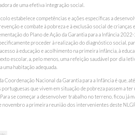
adora de uma efetiva integração social.
colo estabelece competências e ações específicas a desenvo
prevenção e combate à pobreza e à exclusão social de crianças 
ementação do Plano de Ação da Garantia para a Infância 202
pecificamente proceder à realização do diagnóstico social, par
acesso à educação e acolhimento na primeira infância, à educa
xto escolar, a, pelo menos, uma refeição saudável por dia leti
 a uma habitação adequada.
da Coordenação Nacional da Garantia para a Infância é que, at
s portuguesas que vivem em situação de pobreza passem a ter 
 Para se começar a desenvolver trabalho no terreno, ficou já m
de novembro a primeira reunião dos intervenientes deste NLGP
hão