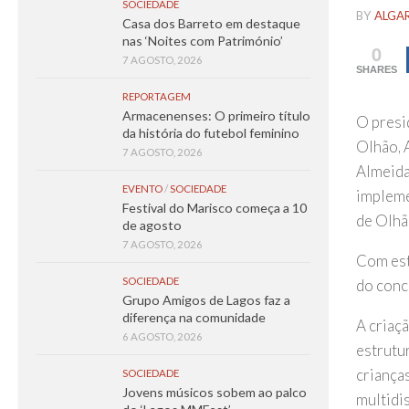
SOCIEDADE
BY
ALGA
Casa dos Barreto em destaque
nas ‘Noites com Património’
0
7 AGOSTO, 2026
SHARES
REPORTAGEM
Armacenenses: O primeiro título
O presi
da história do futebol feminino
Olhão, 
7 AGOSTO, 2026
Almeida
EVENTO
/
SOCIEDADE
impleme
Festival do Marisco começa a 10
de Olhã
de agosto
7 AGOSTO, 2026
Com est
SOCIEDADE
do conc
Grupo Amigos de Lagos faz a
diferença na comunidade
A criaç
6 AGOSTO, 2026
estrutu
criança
SOCIEDADE
Jovens músicos sobem ao palco
multidi