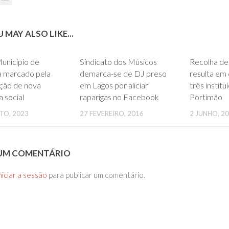
 MAY ALSO LIKE...
0
0
unicípio de
Sindicato dos Músicos
Recolha de
a marcado pela
demarca-se de DJ preso
resulta em
ação de nova
em Lagos por aliciar
três instit
a social
raparigas no Facebook
Portimão
TO, 2023
27 FEVEREIRO, 2016
2 JUNHO, 2
 UM COMENTÁRIO
niciar a sessão
para publicar um comentário.