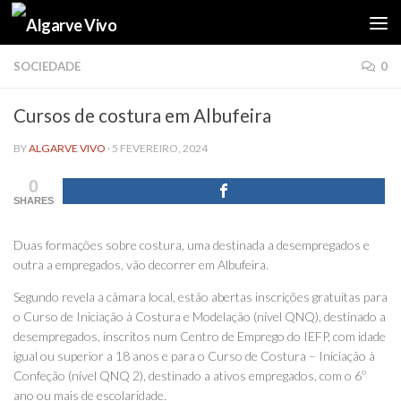
Skip to content
SOCIEDADE
0
Cursos de costura em Albufeira
BY
ALGARVE VIVO
·
5 FEVEREIRO, 2024
0
SHARES
Duas formações sobre costura, uma destinada a desempregados e
outra a empregados, vão decorrer em Albufeira.
Segundo revela a câmara local, estão abertas inscrições gratuitas para
o Curso de Iniciação à Costura e Modelação (nível QNQ), destinado a
desempregados, inscritos num Centro de Emprego do IEFP, com idade
igual ou superior a 18 anos e para o Curso de Costura – Iniciação à
Confeção (nível QNQ 2), destinado a ativos empregados, com o 6º
ano ou mais de escolaridade.