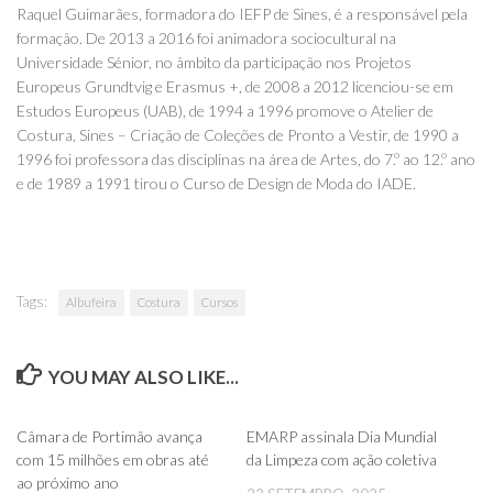
Raquel Guimarães, formadora do IEFP de Sines, é a responsável pela
formação. De 2013 a 2016 foi animadora sociocultural na
Universidade Sénior, no âmbito da participação nos Projetos
Europeus Grundtvig e Erasmus +, de 2008 a 2012 licenciou-se em
Estudos Europeus (UAB), de 1994 a 1996 promove o Atelier de
Costura, Sines – Criação de Coleções de Pronto a Vestir, de 1990 a
1996 foi professora das disciplinas na área de Artes, do 7.º ao 12.º ano
e de 1989 a 1991 tirou o Curso de Design de Moda do IADE.
Tags:
Albufeira
Costura
Cursos
YOU MAY ALSO LIKE...
0
0
Câmara de Portimão avança
EMARP assinala Dia Mundial
com 15 milhões em obras até
da Limpeza com ação coletiva
ao próximo ano