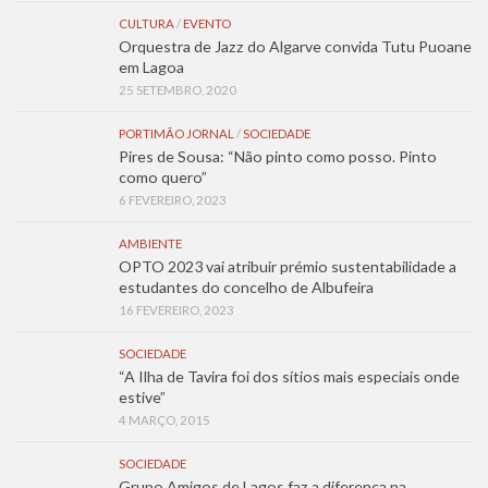
CULTURA
/
EVENTO
Orquestra de Jazz do Algarve convida Tutu Puoane
em Lagoa
25 SETEMBRO, 2020
PORTIMÃO JORNAL
/
SOCIEDADE
Pires de Sousa: “Não pinto como posso. Pinto
como quero”
6 FEVEREIRO, 2023
AMBIENTE
OPTO 2023 vai atribuir prémio sustentabilidade a
estudantes do concelho de Albufeira
16 FEVEREIRO, 2023
SOCIEDADE
“A Ilha de Tavira foi dos sítios mais especiais onde
estive”
4 MARÇO, 2015
SOCIEDADE
Grupo Amigos de Lagos faz a diferença na