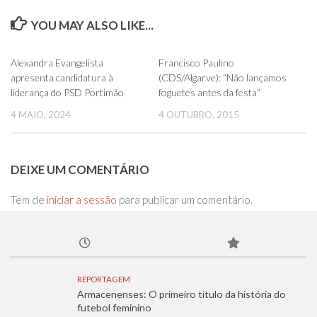
YOU MAY ALSO LIKE...
0
0
Alexandra Evangelista
Francisco Paulino
apresenta candidatura à
(CDS/Algarve): “Não lançamos
liderança do PSD Portimão
foguetes antes da festa”
4 MAIO, 2024
4 OUTUBRO, 2015
DEIXE UM COMENTÁRIO
Tem de
iniciar a sessão
para publicar um comentário.
REPORTAGEM
Armacenenses: O primeiro título da história do
futebol feminino