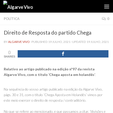
Skip to content
POLÍTICA
0
Direito de Resposta do partido Chega
BY
ALGARVE VIVO
· PUBLISHED
19 JULHO, 2021
· UPDATED
19 JULHO, 2021
0
SHARES
Relativo ao artigo publicado na edição nº97 da revista
Algarve Vivo, com o título ‘Chega aposta em holandês’
.
Na sequência do vosso artigo publicado na edição da Algarve Vivo,
págs. 30 e 31, com o título ‘Chega Aposta em Holandês’ vimos por
este meio exercer o direito de resposta / contraditório.
No que se refere ao mencionado, e que passamos a citar, “divisões e