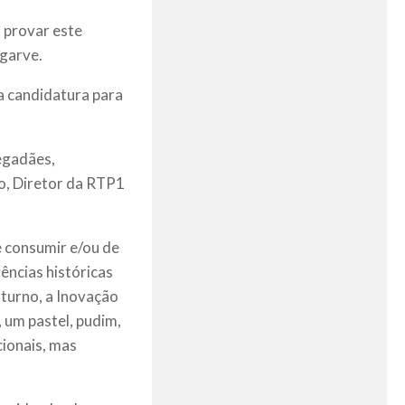
a provar este
lgarve.
a candidatura para
Segadães,
so, Diretor da RTP1
e consumir e/ou de
ncias históricas
 turno, a Inovação
, um pastel, pudim,
cionais, mas