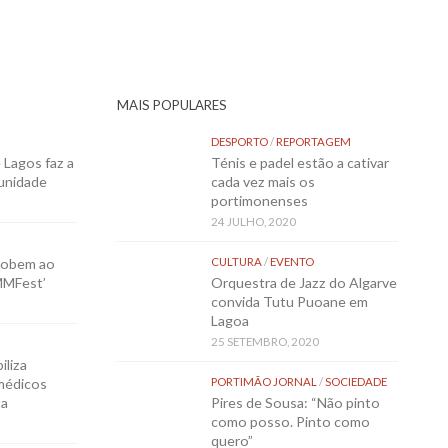
MAIS POPULARES
DESPORTO
/
REPORTAGEM
Lagos faz a
Ténis e padel estão a cativar
munidade
cada vez mais os
portimonenses
24 JULHO, 2020
sobem ao
CULTURA
/
EVENTO
MMFest’
Orquestra de Jazz do Algarve
convida Tutu Puoane em
Lagoa
25 SETEMBRO, 2020
iliza
médicos
PORTIMÃO JORNAL
/
SOCIEDADE
ta
Pires de Sousa: “Não pinto
como posso. Pinto como
quero”