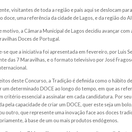
nte, visitantes de toda a região e país aqui se deslocam par
 doce, uma referência da cidade de Lagos, e da região do A
e motivo, a Câmara Municipal de Lagos decidiu avançar com 
ravilhas Doces de Portugal.
-se que a iniciativa foi apresentada em fevereiro, por Luis 
nte das 7 Maravilhas, e o formato televisivo por José Frago
nternacional.
eitos deste Concurso, a Tradição é definida como o hábito d
r um determinado DOCE ao longo do tempo, em que as referê
m critério essencial a assinalar em cada candidatura. Por seu
ida pela capacidade de criar um DOCE, quer este seja um bolo
ou outro, que represente uma inovação face aos doces tradi
oriamente, à base de um ou mais produtos endógenos.