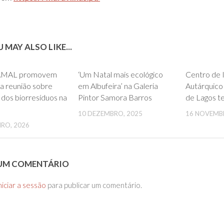
 MAY ALSO LIKE...
0
0
 AMAL promovem
‘Um Natal mais ecológico
Centro de 
a reunião sobre
em Albufeira’ na Galeria
Autárquico
 dos biorresíduos na
Pintor Samora Barros
de Lagos t
10 DEZEMBRO, 2025
16 NOVEMB
IRO, 2026
 UM COMENTÁRIO
niciar a sessão
para publicar um comentário.