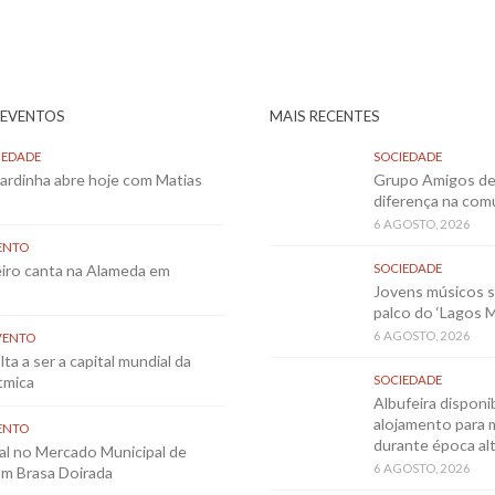
 EVENTOS
MAIS RECENTES
IEDADE
SOCIEDADE
Sardinha abre hoje com Matias
Grupo Amigos de 
diferença na co
6 AGOSTO, 2026
ENTO
eiro canta na Alameda em
SOCIEDADE
Jovens músicos 
palco do ‘Lagos 
6 AGOSTO, 2026
VENTO
ta a ser a capital mundial da
tmica
SOCIEDADE
Albufeira disponib
alojamento para 
ENTO
durante época al
al no Mercado Municipal de
6 AGOSTO, 2026
m Brasa Doirada