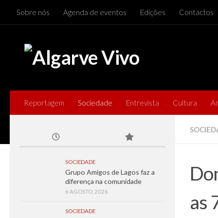
Sobre nós
Agenda de eventos
Edições
Contactos
Skip to content
Reportagem
Sociedade
Entrevista
Cultura
A
SOCIED
SOCIEDADE
Dom
Grupo Amigos de Lagos faz a
diferença na comunidade
6 AGOSTO, 2026
as 
SOCIEDADE