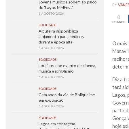
Jovens músicos sobem ao palco
BY
VANE
do ‘Lagos MMFest’
6 AGOSTO, 2026
0
SHARES
SOCIEDADE
Albufeira disponibiliza
alojamento para médicos
durante época alta
O mais 
6 AGOSTO, 2026
Maravil
melhore
SOCIEDADE
Loulé recebe evento de cinema,
determi
música e jornalismo
6 AGOSTO, 2026
Diz a t
terá si
SOCIEDADE
Lagos, 
Cem anos da vila de Boliqueime
em exposição
Governa
6 AGOSTO, 2026
partir 
Gonçalv
SOCIEDADE
Lagoa em contagem
hoje exi