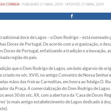
SSA CORREIA
· PUBLISHED
17 ABRIL, 2019
· UPDATED
17 ABRIL, 2019
tradicional doce de Lagos – o Dom Rodrigo – está nomeado p
has Doces de Portugal. De acordo com a organização, o desaf
s Doces de Portugal, enfatizando a tradição e a inovação, a
nada região do país.
radição que o Dom Rodrigo de Lagos, um bolo algarvio de ori
do criado no séc. XVIII, no antigo Convento de Nossa Senho
pelas mãos das freiras Carmelitas, em honra ao fidalgo D. R
dor da Praça. A comercialização do Dom Rodrigo de Lagos
dos anos 30 do séc. XX, com a abertura da ‘Casa de Doces Re
es’ (o mais antigo estabelecimento de Lagos dedicado à doça
ste).