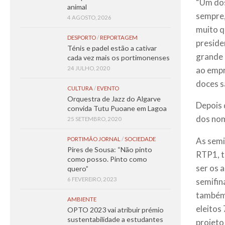
“Um dos
animal
sempre,
4 AGOSTO, 2026
muito q
DESPORTO
/
REPORTAGEM
preside
Ténis e padel estão a cativar
grande 
cada vez mais os portimonenses
ao empr
24 JULHO, 2020
doces s
CULTURA
/
EVENTO
Orquestra de Jazz do Algarve
Depois 
convida Tutu Puoane em Lagoa
dos nom
25 SETEMBRO, 2020
PORTIMÃO JORNAL
/
SOCIEDADE
As semi
Pires de Sousa: “Não pinto
RTP1, t
como posso. Pinto como
ser os 
quero”
6 FEVEREIRO, 2023
semifin
também 
AMBIENTE
eleitos
OPTO 2023 vai atribuir prémio
sustentabilidade a estudantes
projet