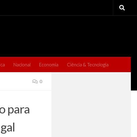
ica
Nacional
Economia
Ciência & Tecnologia
0
o para
gal