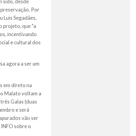
m sido, desde
a preservação. Por
iu Luis Segadães,
 projeto, que “a
os, incentivando
ial e cultural dos
sa agora a ser um
s em direto na
os Malato voltam a
 três Galas (duas
tembro e será
 apurados vão ser
+ INFO sobre o