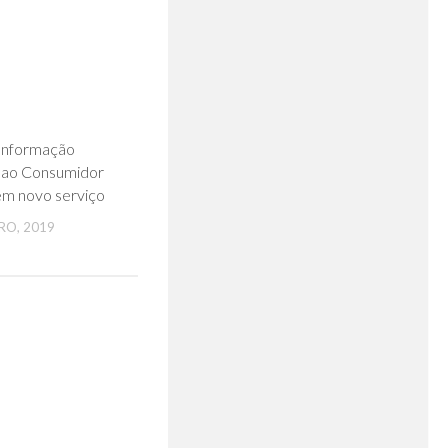
0
Informação
 ao Consumidor
em novo serviço
RO, 2019