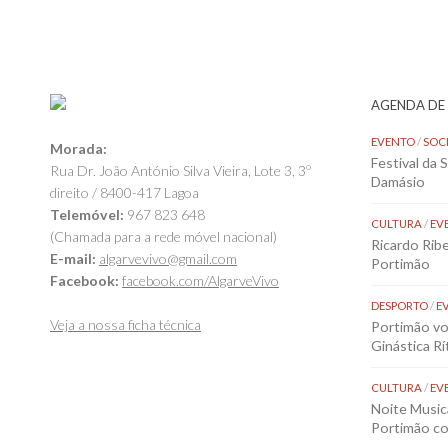
AGENDA DE
EVENTO
/
SOC
Morada:
Festival da 
Rua Dr. João António Silva Vieira, Lote 3, 3º
Damásio
direito / 8400-417 Lagoa
Telemóvel:
967 823 648
CULTURA
/
EV
(Chamada para a rede móvel nacional)
Ricardo Rib
E-mail:
algarvevivo@gmail.com
Portimão
Facebook:
facebook.com/AlgarveVivo
DESPORTO
/
E
Veja a nossa ficha técnica
Portimão vol
Ginástica Rí
CULTURA
/
EV
Noite Music
Portimão co