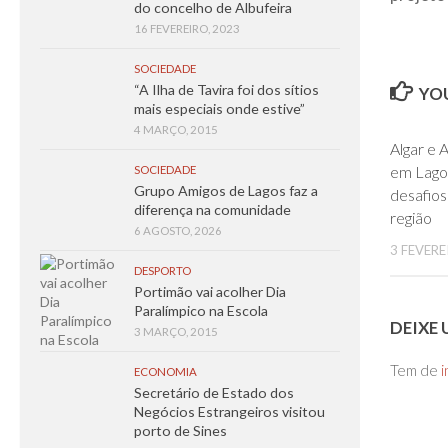
do concelho de Albufeira
16 FEVEREIRO, 2023
SOCIEDADE
“A Ilha de Tavira foi dos sítios
YOU
mais especiais onde estive”
4 MARÇO, 2015
Algar e
em Lago
SOCIEDADE
Grupo Amigos de Lagos faz a
desafios
diferença na comunidade
região
6 AGOSTO, 2026
3 FEVERE
DESPORTO
Portimão vai acolher Dia
Paralímpico na Escola
DEIXE
3 MARÇO, 2015
Tem de
i
ECONOMIA
Secretário de Estado dos
Negócios Estrangeiros visitou
porto de Sines