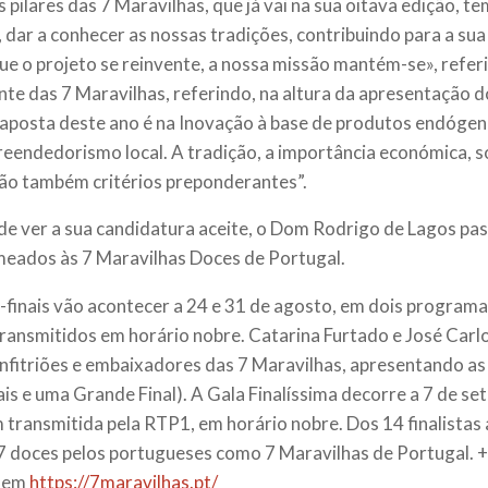
 pilares das 7 Maravilhas, que já vai na sua oitava edição, te
 dar a conhecer as nossas tradições, contribuindo para a su
ue o projeto se reinvente, a nossa missão mantém-se», refer
nte das 7 Maravilhas, referindo, na altura da apresentação do
aposta deste ano é na Inovação à base de produtos endógen
eendedorismo local. A tradição, a importância económica, soc
ão também critérios preponderantes”.
de ver a sua candidatura aceite, o Dom Rodrigo de Lagos pas
eados às 7 Maravilhas Doces de Portugal.
-finais vão acontecer a 24 e 31 de agosto, em dois programa
ransmitidos em horário nobre. Catarina Furtado e José Carl
anfitriões e embaixadores das 7 Maravilhas, apresentando as
ais e uma Grande Final).
A Gala Finalíssima decorre a 7 de se
transmitida pela RTP1, em horário nobre. Dos 14 finalistas
 7 doces pelos portugueses como 7 Maravilhas de Portugal. 
o em
https://7maravilhas.pt/