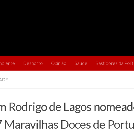
mbiente
Desporto
Opinião
Saúde
Bastidores da Polít
ADE
 Rodrigo de Lagos nomead
7 Maravilhas Doces de Portu