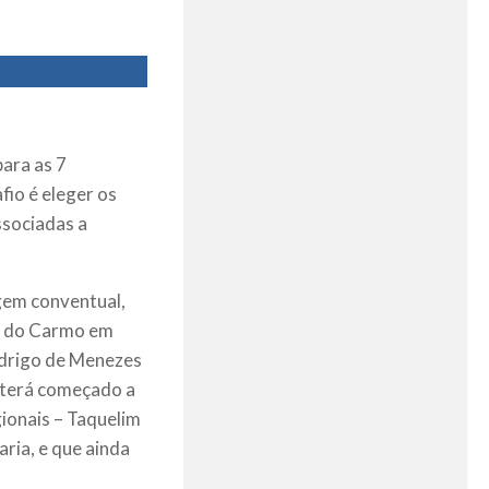
ara as 7
io é eleger os
ssociadas a
gem conventual,
ra do Carmo em
odrigo de Menezes
 terá começado a
gionais – Taquelim
ria, e que ainda