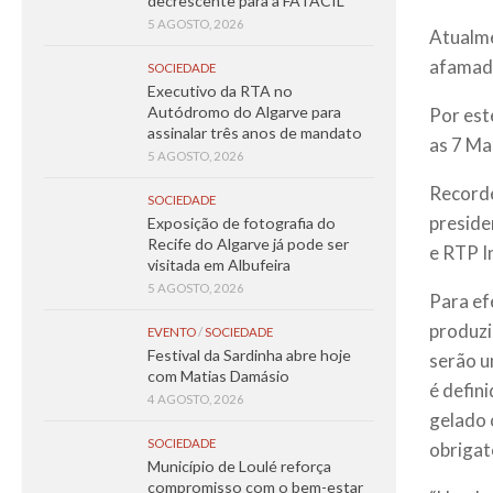
decrescente para a FATACIL
5 AGOSTO, 2026
Atualme
afamado
SOCIEDADE
Executivo da RTA no
Autódromo do Algarve para
Por est
assinalar três anos de mandato
as 7 Ma
5 AGOSTO, 2026
Recorde
SOCIEDADE
preside
Exposição de fotografia do
Recife do Algarve já pode ser
e RTP I
visitada em Albufeira
5 AGOSTO, 2026
Para ef
produzi
EVENTO
/
SOCIEDADE
Festival da Sardinha abre hoje
serão u
com Matias Damásio
é defin
4 AGOSTO, 2026
gelado 
SOCIEDADE
obrigat
Município de Loulé reforça
compromisso com o bem-estar