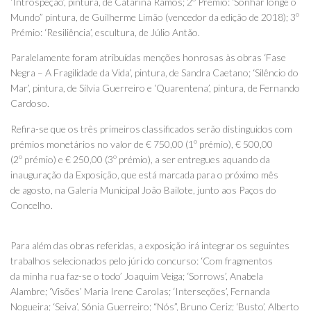
‘Introspeção’, pintura, de Catarina Ramos; 2º Prémio: ‘Sonhar longe o
Mundo” pintura, de Guilherme Limão (vencedor da edição de 2018); 3º
Prémio: ‘Resiliência’, escultura, de Júlio Antão.
Paralelamente foram atribuídas menções honrosas às obras ‘Fase
Negra – A Fragilidade da Vida’, pintura, de Sandra Caetano; ‘Silêncio do
Mar’, pintura, de Sílvia Guerreiro e ‘Quarentena’, pintura, de Fernando
Cardoso.
Refira-se que os três primeiros classificados serão distinguidos com
prémios monetários no valor de € 750,00 (1º prémio), € 500,00
(2º prémio) e € 250,00 (3º prémio), a ser entregues aquando da
inauguração da Exposição, que está marcada para o próximo mês
de agosto, na Galeria Municipal João Bailote, junto aos Paços do
Concelho.
Para além das obras referidas, a exposição irá integrar os seguintes
trabalhos selecionados pelo júri do concurso: ‘Com fragmentos
da minha rua faz-se o todo’ Joaquim Veiga; ‘Sorrows’, Anabela
Alambre; ‘Visões’ Maria Irene Carolas; ‘Interseções’, Fernanda
Nogueira; ‘Seiva’, Sónia Guerreiro; “Nós”, Bruno Ceriz; ‘Busto’, Alberto