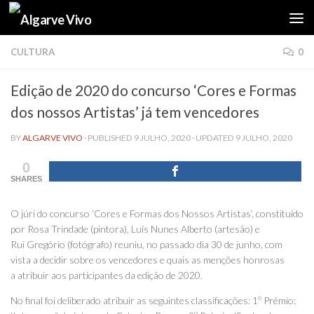
Skip to content
CULTURA
0
Edição de 2020 do concurso ‘Cores e Formas
dos nossos Artistas’ já tem vencedores
BY
ALGARVE VIVO
· PUBLISHED
9 JULHO, 2020
· UPDATED
9 JULHO, 2020
0
SHARES
O júri do concurso ‘Cores e Formas dos Nossos Artistas’, constituído
por Rosa Trindade (pintora), Luís Nunes Alberto (artesão) e
Rui Gregório (fotógrafo) reuniu, no passado dia 30 de junho, com
vista a decidir sobre os vencedores e quais as menções honrosas
a atribuir aos participantes da edição de 2020.
No final foi deliberado atribuir as seguintes classificações: 1º Prémio: