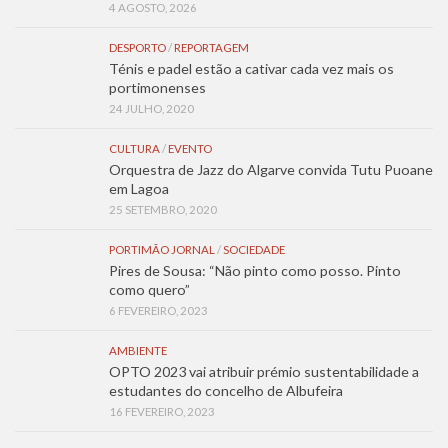
4 AGOSTO, 2026
DESPORTO
/
REPORTAGEM
Ténis e padel estão a cativar cada vez mais os
portimonenses
24 JULHO, 2020
CULTURA
/
EVENTO
Orquestra de Jazz do Algarve convida Tutu Puoane
em Lagoa
25 SETEMBRO, 2020
PORTIMÃO JORNAL
/
SOCIEDADE
Pires de Sousa: “Não pinto como posso. Pinto
como quero”
6 FEVEREIRO, 2023
AMBIENTE
OPTO 2023 vai atribuir prémio sustentabilidade a
estudantes do concelho de Albufeira
16 FEVEREIRO, 2023