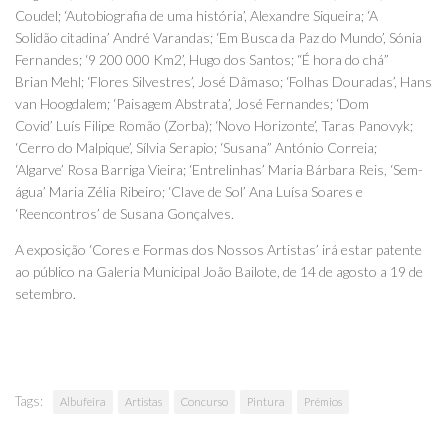
Coudel; ‘Autobiografia de uma história’, Alexandre Siqueira; ‘A
Solidão citadina’ André Varandas; ‘Em Busca da Paz do Mundo’, Sónia
Fernandes; ‘9 200 000 Km2’, Hugo dos Santos; “É hora do chá”
Brian Mehl; ‘Flores Silvestres’, José Dâmaso; ‘Folhas Douradas’, Hans
van Hoogdalem; ‘Paisagem Abstrata’, José Fernandes; ‘Dom
Covid’ Luís Filipe Romão (Zorba); ‘Novo Horizonte’, Taras Panovyk;
‘Cerro do Malpique’, Sílvia Serapio; ‘Susana” António Correia;
‘Algarve’ Rosa Barriga Vieira; ‘Entrelinhas’ Maria Bárbara Reis, ‘Sem-
água’ Maria Zélia Ribeiro; ‘Clave de Sol’ Ana Luísa Soares e
‘Reencontros’ de Susana Gonçalves.
A exposição ‘Cores e Formas dos Nossos Artistas’ irá estar patente
ao público na Galeria Municipal João Bailote, de 14 de agosto a 19 de
setembro.
Tags:
Albufeira
Artistas
Concurso
Pintura
Prémios